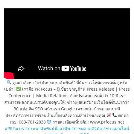
คุณกำลังหา “บริษัทประชาสัมพันธ์” ที่ดันข่าวให้ติดเทรนด์อยู่หรือ
เปล่า?
เราคือ PR Focus – ผู้เชี่ยวชาญด้าน Press Release | Press
Conference | Media Relations ด้วยประสบการณ์กว่า 10 ปี เรา
สามารถผลักดันแบรนด์ของคุณให้: ข่าวเผยแพร่ผ่านเว็บไซต์ชั้นนำกว่า
30 แห่ง ติด SEO หน้าแรก Google เจาะกลุ่มเป้าหมายแบบมี
ประสิทธิภาพ เราพร้อมเป็นเบื้องหลังความสำเร็จของคุณ
ติดต่อ
เลย: 083-701-2838
รายละเอียดเพิ่มเติม: www.prfocus.net
#PRFocus
#ประชาสัมพันธ์มืออาชีพ
#การตลาดดิจิทัล
#ข่าวออนไลน์