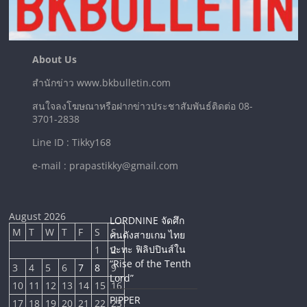
About Us
สำนักข่าว www.bkbulletin.com
สนใจลงโฆษณาหรือฝากข่าวประชาสัมพันธ์ติดต่อ 08-
3701-2838
Line ID : Tikky168
e-mail : prapastikky@gmail.com
August 2026
LORDNINE จัดศึก
M
T
W
T
F
S
S
คนดังสายเกม ไทย
ปะทะ ฟิลิปปินส์ใน
1
2
“Rise of the Tenth
3
4
5
6
7
8
9
Lord”
10
11
12
13
14
15
16
PIPPER
17
18
19
20
21
22
23