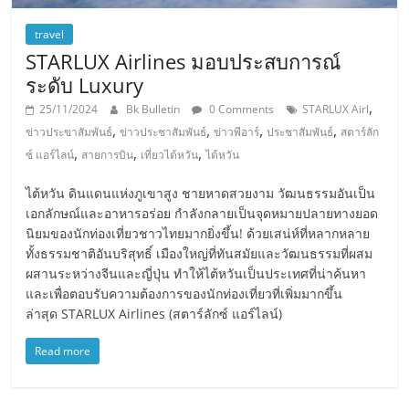
travel
STARLUX Airlines มอบประสบการณ์
ระดับ Luxury
,
25/11/2024
Bk Bulletin
0 Comments
STARLUX Airl
,
,
,
,
ข่าวประขาสัมพันธ์
ข่าวประชาสัมพันธ์
ข่าวพีอาร์
ประชาสัมพันธ์
สตาร์ลัก
,
,
,
ซ์ แอร์ไลน์
สายการบิน
เที่ยวไต้หวัน
ไต้หวัน
ไต้หวัน ดินแดนแห่งภูเขาสูง ชายหาดสวยงาม วัฒนธรรมอันเป็น
เอกลักษณ์และอาหารอร่อย กำลังกลายเป็นจุดหมายปลายทางยอด
นิยมของนักท่องเที่ยวชาวไทยมากยิ่งขึ้น! ด้วยเสน่ห์ที่หลากหลาย
ทั้งธรรมชาติอันบริสุทธิ์ เมืองใหญ่ที่ทันสมัยและวัฒนธรรมที่ผสม
ผสานระหว่างจีนและญี่ปุ่น ทำให้ไต้หวันเป็นประเทศที่น่าค้นหา
และเพื่อตอบรับความต้องการของนักท่องเที่ยวที่เพิ่มมากขึ้น
ล่าสุด STARLUX Airlines (สตาร์ลักซ์ แอร์ไลน์)
Read more