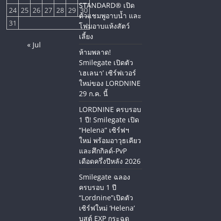
STANDARD® เปิด
24
25
26
27
28
29
30
ตัวแชมพูอาบน้ำ และ
31
โฟมอาบแห้งสัตว์
เลี้ยง
« Jul
ห้ามพลาด!
Smilegate เปิดตัว
‘เฮเลนา’ เซิร์ฟเวอร์
ใหม่ของ LORDNINE
29 ก.ค. นี้
LORDNINE ครบรอบ
1 ปี! Smilegate เปิด
“Helena” เซิร์ฟฯ
ใหม่ พร้อมอาวุธเคียว
และศึกกิลด์-PvP
เดือดครึ่งปีหลัง 2026
Smilegate ฉลอง
ครบรอบ 1 ปี
“Lordnine”เปิดตัว
เซิร์ฟใหม่ ‘Helena’
บูสต์ EXP กระฉูด