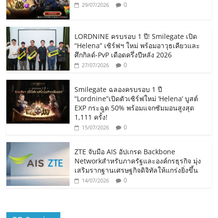
0
29/07/2026
LORDNINE ครบรอบ 1 ปี! Smilegate เปิด
“Helena” เซิร์ฟฯ ใหม่ พร้อมอาวุธเคียวและ
ศึกกิลด์-PvP เดือดครึ่งปีหลัง 2026
0
27/07/2026
Smilegate ฉลองครบรอบ 1 ปี
“Lordnine”เปิดตัวเซิร์ฟใหม่ ‘Helena’ บูสต์
EXP กระฉูด 50% พร้อมแจกซัมมอนสูงสุด
1,111 ครั้ง!
0
15/07/2026
ZTE จับมือ AIS อัปเกรด Backbone
Networkสำหรับภาครัฐและองค์กรธุรกิจ มุ่ง
เสริมรากฐานเศรษฐกิจดิจิทัลให้แกร่งยิ่งขึ้น
0
14/07/2026