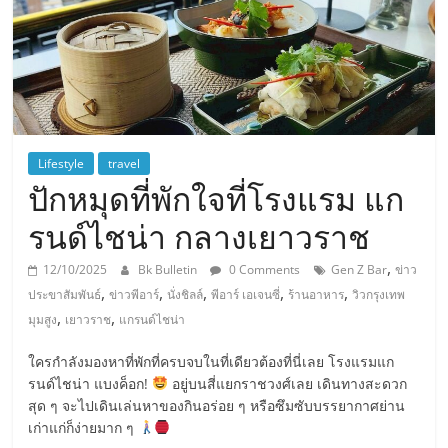
Lifestyle
travel
ปักหมุดที่พักใจที่โรงแรม แก
รนด์ไชน่า กลางเยาวราช
,
12/10/2025
Bk Bulletin
0 Comments
Gen Z Bar
ข่าว
,
,
,
,
,
ประขาสัมพันธ์
ข่าวพีอาร์
นั่งชิลล์
พีอาร์ เอเจนซี่
ร้านอาหาร
วิวกรุงเทพ
,
,
มุมสูง
เยาวราช
แกรนด์ไชน่า
ใครกำลังมองหาที่พักที่ครบจบในที่เดียวต้องที่นี่เลย โรงแรมแก
รนด์ไชน่า แบงค็อก!
อยู่บนสี่แยกราชวงศ์เลย เดินทางสะดวก
สุด ๆ จะไปเดินเล่นหาของกินอร่อย ๆ หรือซึมซับบรรยากาศย่าน
เก่าแก่ก็ง่ายมาก ๆ