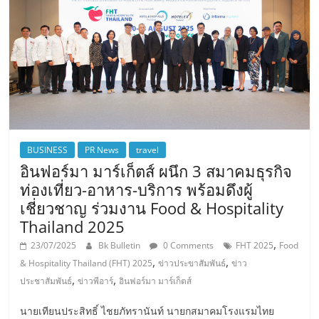
BUSINESS
PR News
travel
อินฟอร์มา มาร์เก็ตส์ ผนึก 3 สมาคมธุรกิจ
ท่องเที่ยว-อาหาร-บริการ พร้อมดึงผู้
เชี่ยวชาญ ร่วมงาน Food & Hospitality
Thailand 2025
,
23/07/2025
Bk Bulletin
0 Comments
FHT 2025
Food
,
,
& Hospitality Thailand (FHT) 2025
ข่าวประขาสัมพันธ์
ข่าว
,
,
ประชาสัมพันธ์
ข่าวพีอาร์
อินฟอร์มา มาร์เก็ตส์
นายเทียนประสิทธิ์ ไชยภัทรานันท์ นายกสมาคมโรงแรมไทย