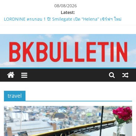
Skip
08/08/2026
to
Latest:
ห้ามพลาด! Smilegate เปิดตัว ‘เฮเลนา’ เซิร์ฟเวอร์ใหม่ของ
content
LORDNINE 29 ก.ค. นี้
LORDNINE ครบรอบ 1 ปี! Smilegate เปิด “Helena” เซิร์ฟฯ ใหม่
www.bkbulletin.co
พร้อมอาวุธเคียวและศึกกิลด์-PvP เดือดครึ่งปีหลัง 2026
Smilegate ฉลองครบรอบ 1 ปี “Lordnine”เปิดตัวเซิร์ฟใหม่ ‘Helena’
บูสต์ EXP กระฉูด 50% พร้อมแจกซัมมอนสูงสุด 1,111 ครั้ง!
นำ
LORDNINE จัดศึกคนดังสายเกม ไทย ปะทะ ฟิลิปปินส์ใน “Rise of the
เสนอ
Tenth Lord”
ข่าว
PIPPER STANDARD® เปิดตัวแชมพูอาบน้ำ และ โฟมอาบแห้งสัตว์
ครบ
เลี้ยง
ทุก
ด้าน
travel