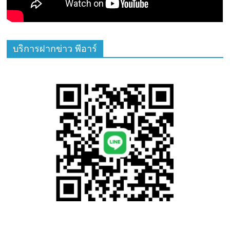
บริการฝากข่าว พีอาร์