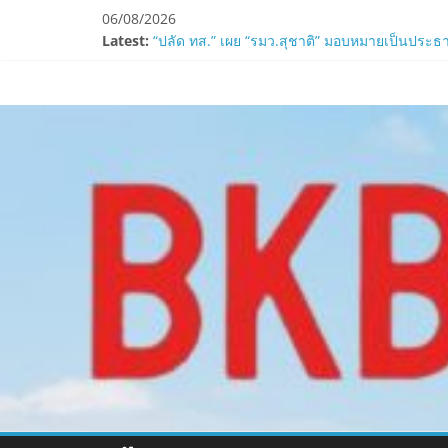
Skip
06/08/2026
to
Latest:
“ปลัด ทส.” เผย “รมว.สุชาติ” มอบหมายเป็นประธา
content
ห้ามพลาด! Smilegate เปิดตัว ‘เฮเลนา’ เซิร์ฟเวอ
www.bkbulletin
LORDNINE ครบรอบ 1 ปี! Smilegate เปิด “Helena”
Smilegate ฉลองครบรอบ 1 ปี “Lordnine”เปิดตัวเซ
ZTE จับมือ AIS อัปเกรด Backbone Networkสำหรับ
นำ
เสนอ
ข่าว
ครบ
ทุก
ด้าน