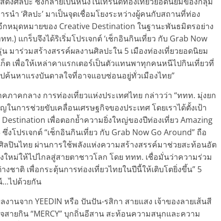
ดงศิลปะ ซึ่งกลายเป็นหนึ่งในเทรนด์ท่องเที่ยวยอดนิยมของกลุ่ม
รนำ ‘ศิลปะ’ มาเป็นจุดเชื่อมโยงระหว่างผู้คนกับสถานที่ท่อง
อีกหมุดหมายของ Creative Destination ในฐานะพันธมิตรอย่าง
) แกร็บจึงได้ริเริ่มโปรเจกต์ ‘เช็กอินกินเที่ยว กับ Grab Now
ุ่น มาร่วมสร้างสรรค์ผลงานศิลปะใน 5 เมืองท่องเที่ยวยอดนิยม
ก็ต เพื่อให้เหล่าคาแรกเตอร์เป็นตัวแทนพาทุกคนหนีไปกินเที่ยวที่
กไปค้นหาแรงบันดาลใจที่อาจแอบซ่อนอยู่ทั่วเมืองไทย”
คภาคกลาง การท่องเที่ยวแห่งประเทศไทย กล่าวว่า “ททท. มุ่งยก
ญในการช่วยขับเคลื่อนเศรษฐกิจของประเทศ โดยเราได้ตั้งเป้า
 Destination เพื่อตอกย้ำความยิ่งใหญ่ของปีท่องเที่ยว Amazing
่งโปรเจกต์ “เช็กอินกินเที่ยว กับ Grab Now Go Around” ถือ
ของศิลปินไทย ผ่านการใช้พลังแห่งความสร้างสรรค์มาช่วยสะท้อนอัต
องใหม่ให้ไปไกลสู่สายตาชาวโลก โดย ททท. เชื่อมั่นว่าความร่วม
างชาติ เพื่อกระตุ้นการท่องเที่ยวไทยในปีนี้ให้เติบโตยิ่งขึ้น” 5
ี…ไปด้วยกัน
ผลงานจาก YEEDIN หรือ ปันปัน-รสิกา สายแสง เจ้าของลายเส้นสี
จสายกิน “MERCY” บุกถิ่นอีสาน สะท้อนความสนุกและความ