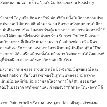
ดงที่ตลาดต้นตาล ร้าน Nap’s Coffee และร้าน Roast8ry
 Sahred Toy หรือ ต๊อด-อารักษ์ อ่อนวิลัย หนึ่งในนักวาดภาพประ
พประกอบให้แบรนด์สินค้ามากมาย ที่มาร่วมนำเสนอเสน่ห์เมือง
เน้นถึงความเชื่อมโยงระหว่างผู้คน อาหาร และการเดินทางที่ ไร้
ลงานได้จัดแสดงที่เซ็นทรัลพัทยา ร้าน Sunset Coffee Roaster
อยใจสบายๆ ที่เชียงใหม่: ผลงานจาก Chubbynida หรือ นิดา-
ยเส้นน่ารัก จากคาแรกเตอร์สาวตัวกลมผู้เป็นมิตร สู่ธีม “The
งข้าวซอย ไส้อั่ว หรือแม้กระทั่งโคมล้านนา โดยผลงานได้จัดแสดงที่
้ช้างเผือก สาขาหลังมหาวิทยาลัยเชียงใหม่
 ผลงานจากทีม ease around หรือ ป้อ-ชัยวัฒน์ อุทัยกรณ์ และ
od Destination” สื่อถึงบรรทัดทองในฐานะแหล่งรวมมิตรทาง
ส้นมินิมอลที่เพิ่มเติมความสดใสจากการใช้สีสัน พร้อมสอด
วลอยในบรรยากาศที่ทั้งเก่าและเก๋าของบรรทัดทอง โดยผลงานได้
านจาก Painterbell หรือ เบล-เศรษฐพร ก่อวาณิชกุล เจ้าของผล