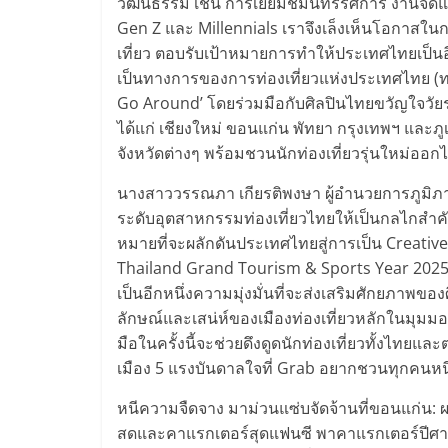
วัฒนธรรม เช่น การเยี่ยมชมนิทรรศการ งานจัดแส
Gen Z และ Millennials เราจึงเล็งเห็นโอกาสในกา
เที่ยว ตอบรับเป้าหมายการทำให้ประเทศไทยเป็น
เป็นทางการของการท่องเที่ยวแห่งประเทศไทย (ททท.
Go Around’ โดยร่วมมือกับศิลปินไทยขวัญใจวัยร
ได้แก่ เชียงใหม่ ขอนแก่น พัทยา กรุงเทพฯ และภูเ
จังหวัดต่างๆ พร้อมชวนนักท่องเที่ยวรุ่นใหม่ออ
นางสาววรรณภา เกียรติพงษา ผู้อำนวยการภูมิภา
ระดับอุตสาหกรรมท่องเที่ยวไทยให้เป็นกลไกสำคั
หมายที่จะผลักดันประเทศไทยสู่การเป็น Creative
Thailand Grand Tourism & Sports Year 2025 ซึ
เป็นอีกหนึ่งความมุ่งมั่นที่จะส่งเสริมศักยภาพ
ลักษณ์และเสน่ห์ของเมืองท่องเที่ยวหลักในมุมม
มือในครั้งนี้จะช่วยดึงดูดนักท่องเที่ยวทั้งไทยและต่
เมือง 5 แรงบันดาลใจที่ Grab อยากชวนทุกคนหน
หนีความจืดจาง มาม่วนแซ่บจัดจ้านที่ขอนแก่น: 
สดและคาแรกเตอร์สุดแฟนซี พาคาแรกเตอร์ปีศา