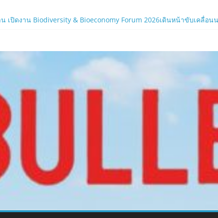
น เปิดงาน Biodiversity & Bioeconomy Forum 2026เดินหน้าขับเคลื่อนนโยบ
ร์ใหม่ของ LORDNINE 29 ก.ค. นี้
.com
 เซิร์ฟฯ ใหม่ พร้อมอาวุธเคียวและศึกกิลด์-PvP เดือดครึ่งปีหลัง 2026
ิร์ฟใหม่ ‘Helena’ บูสต์ EXP กระฉูด 50% พร้อมแจกซัมมอนสูงสุด 1,111 ครั
ภาครัฐและองค์กรธุรกิจ มุ่งเสริมรากฐานเศรษฐกิจดิจิทัลให้แกร่งยิ่งขึ้น