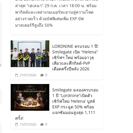
ล่าสุด “เฮเลนา” 29 ก.ค. เวลา 18:00 น. พร้อม
พากิลด์และเหล่าเกมเมอร์ทะยานสู่ความโหด
อย่างรวดเร็ว ด้วยบัฟพิเศษเพิ่ม EXP บัฟ
มาสเตอร์รีสูงถึง 50%
LORDNINE ครบรอบ 1 ปี!
Smilegate เปิด “Helena”
เซิร์ฟฯ ใหม่ พร้อมอาวุธ
เคียวและศึกกิลด์-PvP
เดือดครึ่งปีหลัง 2026
0
27/07/2026
Smilegate ฉลองครบรอบ
1 ปี “Lordnine”เปิดตัว
เซิร์ฟใหม่ ‘Helena’ บูสต์
EXP กระฉูด 50% พร้อม
แจกซัมมอนสูงสุด 1,111
ครั้ง!
0
15/07/2026