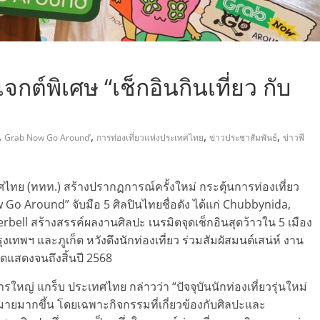
กต์พิเศษ “เช็กอินกินเที่ยว กับ
,
,
,
,
Grab Now Go Around’
การท่องเที่ยวแห่งประเทศไทย
ข่าวประชาสัมพันธ์
ข่าวพี
ไทย (ททท.) สร้างปรากฏการณ์ครั้งใหม่ กระตุ้นการท่องเที่ยว
w Go Around” จับมือ 5 ศิลปินไทยชื่อดัง ได้แก่ Chubbynida,
bell สร้างสรรค์ผลงานศิลปะ เนรมิตจุดเช็กอินสุดว้าวใน 5 เมือง
ุงเทพฯ และภูเก็ต หวังดึงนักท่องเที่ยว ร่วมสัมผัสมนต์เสน่ห์ งาน
ัดแสดงจนถึงสิ้นปี 2568
ใหญ่ แกร็บ ประเทศไทย กล่าวว่า “ปัจจุบันนักท่องเที่ยวรุ่นใหม่
ยมากขึ้น โดยเฉพาะกิจกรรมที่เกี่ยวข้องกับศิลปะและ