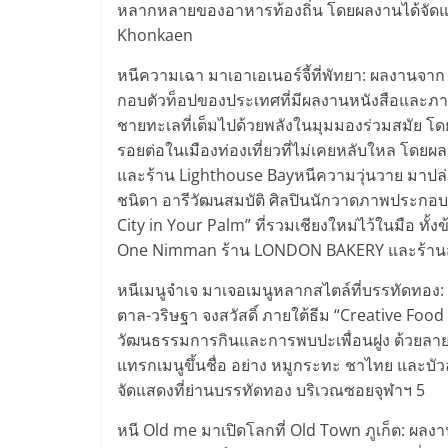
หลากหลายของอาหารท้องถิ่น โดยผลงานได้จัดแส
Khonkaen
หนีความเฉา มาเอาเอเนอร์จี้ที่พัทยา: ผลงานจาก
กอบตัวท็อปของประเทศที่มีผลงานหนังสือและภา
ชายทะเลที่เต็มไปด้วยพลังในมุมมองร่วมสมัย โดย
รอยต่อในเมืองท่องเที่ยวที่ไม่เคยหลับใหล โดยผ
และร้าน Lighthouse Bayหนีความวุ่นวาย มาปล่
ชนิดา อารีวัฒนสมบัติ ศิลปินนักวาดภาพประกอบลา
City in Your Palm” ที่รวมเชียงใหม่ไว้ในมือ ทั้
One Nimman ร้าน LONDON BAKERY และร้านสุกี
หนีเมนูจำเจ มาเจอเมนูหลากสไตล์ที่บรรทัดทอง:
ตาล-วริษฐา จงสวัสดิ์ ภายใต้ธีม “Creative Fo
วัฒนธรรมการกินและการพบปะเพื่อนฝูง ด้วยลายเ
แทรกเมนูขึ้นชื่อ อย่าง หมูกระทะ ชาไทย และบั
จัดแสดงที่ย่านบรรทัดทอง บริเวณซอยจุฬาฯ 5
หนี Old me มาเปิดโลกที่ Old Town ภูเก็ต: ผลง