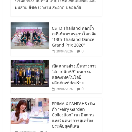
นวดสำหรับผมทำสี แบบไร้ซัลเฟตและซิลิโคน
ผมสวย สีชัด เงางาม สะอาด ปลอดภัย
CSTD Thailand ตอกย้ำ
เวทีเต้นมาตรฐานโลก จัด
“13th Thailand Dance
Grand Prix 2026”
0
30/04/2026
เปิดฉากอย่างเป็นทางการ
“สถาปนิก’69” มหกรรม
แสดงเทคโนโลยี
ผลิตภัณฑ์ก่อสร้าง
0
28/04/2026
PRIMA X FAHFAHS เปิด
ตัว “Fairy Garden
Collection” เนรมิตสวน
แห่งจินตนาการสู่เครื่อง
ประดับสุดพิเศษ