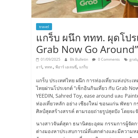
travel
แกร็บ ผนึก ททท. ผุดโปรเจ
Grab Now Go Around”
01/09/2025
Bk Bulletin
0 Comments
grab
,
,
,
อาร์
ททท.
พีอาร์ เอเจนซี่
แกร็บ
แกร็บ ประเทศไทย ผนึก การท่องเที่ยวแห่งประเทศ
ไทยผ่านโปรเจกต์ “เช็กอินกินเที่ยว กับ Grab No
YEEDIN, Sahred Toy, ease around และ Painter
ท่องเที่ยวหลัก อย่าง เชียงใหม่ ขอนแก่น พัทยา กร
ศิลป์สุดสร้างสรรค์ ตามรอยถ่ายรูปสุดปัง โดยจะจ
นางสาวจันต์สุดา ธนานิตยะอุดม กรรมการผู้จัดการ
ต่างมองหาประสบการณ์ที่แตกต่างและมีความหมา