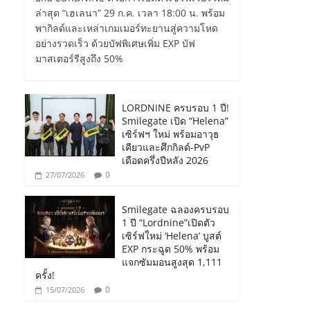
ล่าสุด “เฮเลนา” 29 ก.ค. เวลา 18:00 น. พร้อม
พากิลด์และเหล่าเกมเมอร์ทะยานสู่ความโหด
อย่างรวดเร็ว ด้วยบัฟพิเศษเพิ่ม EXP บัฟ
มาสเตอร์รีสูงถึง 50%
LORDNINE ครบรอบ 1 ปี!
Smilegate เปิด “Helena”
เซิร์ฟฯ ใหม่ พร้อมอาวุธ
เคียวและศึกกิลด์-PvP
เดือดครึ่งปีหลัง 2026
0
27/07/2026
Smilegate ฉลองครบรอบ
1 ปี “Lordnine”เปิดตัว
เซิร์ฟใหม่ ‘Helena’ บูสต์
EXP กระฉูด 50% พร้อม
แจกซัมมอนสูงสุด 1,111
ครั้ง!
0
15/07/2026