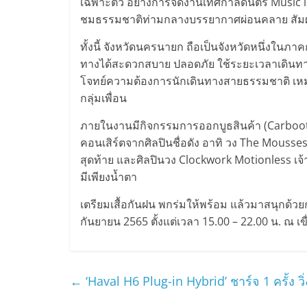
เฉพาะตัว อย่างการจัดงานเทศกาลดนตรี Music in t
ชมธรรมชาติท่ามกลางบรรยากาศผ่อนคลาย สัมผัสวิถ
ทั้งนี้ จังหวัดนครนายก ถือเป็นจังหวัดหนึ่งใ
ทางได้สะดวกสบาย ปลอดภัย ใช้ระยะเวลาเดินท
โจทย์ความต้องการนักเดินทางสายธรรมชาติ เหมาะ
กลุ่มเพื่อน
ภายในงานมีกิจกรรมการออกบูธสินค้า (Carboot 
คอนเสิร์ตจากศิลปินชื่อดัง อาทิ วง The Mousses เ
สุดท้าย และศิลปินวง Clockwork Motionless เจ้
มีเพียงน้ำตา
เตรียมเสื้อกันฝน พกร่มให้พร้อม แล้วมาสนุกด้วย
กันยายน 2565 ตั้งแต่เวลา 15.00 – 22.00 น. ณ
←
‘Haval H6 Plug-in Hybrid’ ชาร์จ 1 ครั้ง ว