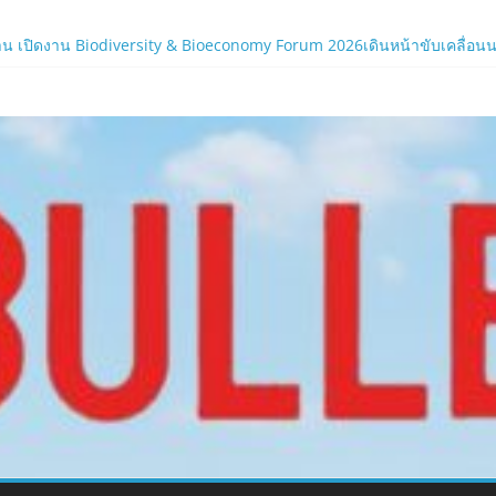
น เปิดงาน Biodiversity & Bioeconomy Forum 2026เดินหน้าขับเคลื่อนนโยบ
ร์ใหม่ของ LORDNINE 29 ก.ค. นี้
.com
 เซิร์ฟฯ ใหม่ พร้อมอาวุธเคียวและศึกกิลด์-PvP เดือดครึ่งปีหลัง 2026
ิร์ฟใหม่ ‘Helena’ บูสต์ EXP กระฉูด 50% พร้อมแจกซัมมอนสูงสุด 1,111 ครั
ภาครัฐและองค์กรธุรกิจ มุ่งเสริมรากฐานเศรษฐกิจดิจิทัลให้แกร่งยิ่งขึ้น