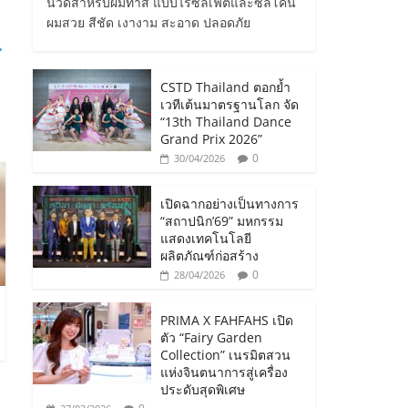
นวดสำหรับผมทำสี แบบไร้ซัลเฟตและซิลิโคน
ผมสวย สีชัด เงางาม สะอาด ปลอดภัย
→
CSTD Thailand ตอกย้ำ
เวทีเต้นมาตรฐานโลก จัด
“13th Thailand Dance
Grand Prix 2026”
0
30/04/2026
เปิดฉากอย่างเป็นทางการ
“สถาปนิก’69” มหกรรม
แสดงเทคโนโลยี
ผลิตภัณฑ์ก่อสร้าง
0
28/04/2026
PRIMA X FAHFAHS เปิด
ตัว “Fairy Garden
Collection” เนรมิตสวน
แห่งจินตนาการสู่เครื่อง
ประดับสุดพิเศษ