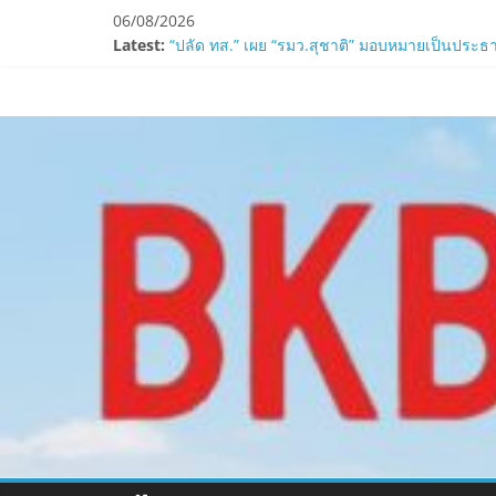
Skip
06/08/2026
to
Latest:
“ปลัด ทส.” เผย “รมว.สุชาติ” มอบหมายเป็นประธา
content
ห้ามพลาด! Smilegate เปิดตัว ‘เฮเลนา’ เซิร์ฟเวอ
www.bkbulletin
LORDNINE ครบรอบ 1 ปี! Smilegate เปิด “Helena”
Smilegate ฉลองครบรอบ 1 ปี “Lordnine”เปิดตัวเซ
ZTE จับมือ AIS อัปเกรด Backbone Networkสำหรับ
นำ
เสนอ
ข่าว
ครบ
ทุก
ด้าน