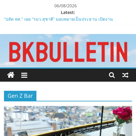
Skip
06/08/2026
to
Latest:
ZTE จับมือ AIS อัปเกรด Backbone Networkสำหรับภาครัฐและองค์กร
content
ธุรกิจ มุ่งเสริมรากฐานเศรษฐกิจดิจิทัลให้แกร่งยิ่งขึ้น
“ปลัด ทส.” เผย “รมว.สุชาติ” มอบหมายเป็นประธาน เปิดงาน
www.bkbulletin.co
Biodiversity & Bioeconomy Forum 2026เดินหน้าขับเคลื่อน
นโยบาย Nature Positive สู่เศรษฐกิจชีวภาพที่ยั่งยืน
นำ
ห้ามพลาด! Smilegate เปิดตัว ‘เฮเลนา’ เซิร์ฟเวอร์ใหม่ของ
เสนอ
LORDNINE 29 ก.ค. นี้
ข่าว
LORDNINE ครบรอบ 1 ปี! Smilegate เปิด “Helena” เซิร์ฟฯ ใหม่
พร้อมอาวุธเคียวและศึกกิลด์-PvP เดือดครึ่งปีหลัง 2026
ครบ
Smilegate ฉลองครบรอบ 1 ปี “Lordnine”เปิดตัวเซิร์ฟใหม่ ‘Helena’
ทุก
บูสต์ EXP กระฉูด 50% พร้อมแจกซัมมอนสูงสุด 1,111 ครั้ง!
ด้าน
Gen Z Bar