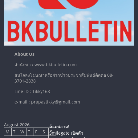
About Us
สำนักข่าว www.bkbulletin.com
สนใจลงโฆษณาหรือฝากข่าวประชาสัมพันธ์ติดต่อ 08-
3701-2838
Line ID : Tikky168
e-mail : prapastikky@gmail.com
August 2026
ห้ามพลาด!
M
T
W
T
F
S
S
Smilegate เปิดตัว