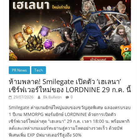
PR News
Tech
ห้ามพลาด! Smilegate เปิดตัว ‘เฮเลนา’
เซิร์ฟเวอร์ใหม่ของ LORDNINE 29 ก.ค. นี้
29/07/2026
Bk Bulletin
0
Smilegate ค่ายเกมยักษ์ใหญ่มอบของขวัญสุดพิเศษ ฉลองครบรอบ
1 ปีเกม MMORPG ฟอร์มยักษ์ LORDNINE ด้วยการเปิดตัว
เซิร์ฟเวอร์ใหม่ล่าสุด “เฮเลนา” 29 ก.ค. เวลา 18:00 น. พร้อมพากิ
ลด์และเหล่าเกมเมอร์ทะยานสู่ความโหดอย่างรวดเร็ว ด้วยบัฟ
พิเศษเพิ่ม EXP บัฟมาสเตอร์รีสูงถึง 50%