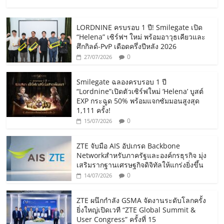
LORDNINE ครบรอบ 1 ปี! Smilegate เปิด
“Helena” เซิร์ฟฯ ใหม่ พร้อมอาวุธเคียวและ
ศึกกิลด์-PvP เดือดครึ่งปีหลัง 2026
0
27/07/2026
Smilegate ฉลองครบรอบ 1 ปี
“Lordnine”เปิดตัวเซิร์ฟใหม่ ‘Helena’ บูสต์
EXP กระฉูด 50% พร้อมแจกซัมมอนสูงสุด
1,111 ครั้ง!
0
15/07/2026
ZTE จับมือ AIS อัปเกรด Backbone
Networkสำหรับภาครัฐและองค์กรธุรกิจ มุ่ง
เสริมรากฐานเศรษฐกิจดิจิทัลให้แกร่งยิ่งขึ้น
0
14/07/2026
ZTE ผนึกกำลัง GSMA จัดงานระดับโลกครั้ง
ยิ่งใหญ่เปิดเวที “ZTE Global Summit &
User Congress” ครั้งที่ 15