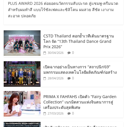
PLUS AWARD 2026 ต่อยอดนวัตกรรมสับปะรด สู่แชมพู-ครีมนวด
สำหรับผมทำสี แบบไร้ซัลเฟตและซิลิโคน ผมสวย สีชัด เงางาม
สะอาด ปลอดภัย
CSTD Thailand ตอกย้ำเวทีเต้นมาตรฐาน
โลก จัด “13th Thailand Dance Grand
Prix 2026”
0
30/04/2026
เปิดฉากอย่างเป็นทางการ “สถาปนิก’69”
มหกรรมแสดงเทคโนโลยีผลิตภัณฑ์ก่อสร้าง
0
28/04/2026
PRIMA X FAHFAHS เปิดตัว “Fairy Garden
Collection” เนรมิตสวนแห่งจินตนาการสู่
เครื่องประดับสุดพิเศษ
0
27/03/2026