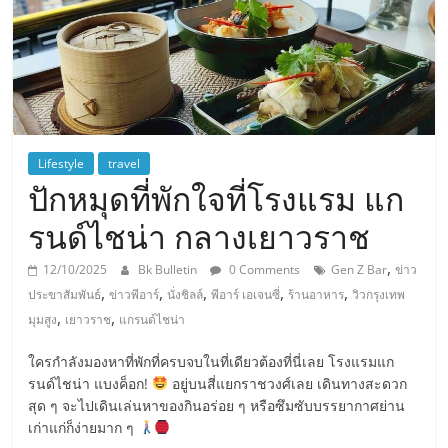
Lifestyle
travel
ปักหมุดที่พักใจที่โรงแรม แก
รนด์ไชน่า กลางเยาวราช
,
12/10/2025
Bk Bulletin
0 Comments
Gen Z Bar
ข่าว
,
,
,
,
,
ประขาสัมพันธ์
ข่าวพีอาร์
นั่งชิลล์
พีอาร์ เอเจนซี่
ร้านอาหาร
วิวกรุงเทพ
,
,
มุมสูง
เยาวราช
แกรนด์ไชน่า
ใครกำลังมองหาที่พักที่ครบจบในที่เดียวต้องที่นี่เลย โรงแรมแก
รนด์ไชน่า แบงค็อก!
อยู่บนสี่แยกราชวงศ์เลย เดินทางสะดวก
สุด ๆ จะไปเดินเล่นหาของกินอร่อย ๆ หรือซึมซับบรรยากาศย่าน
เก่าแก่ก็ง่ายมาก ๆ