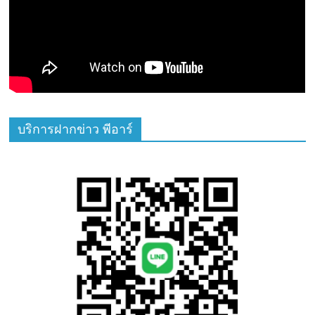
บริการฝากข่าว พีอาร์