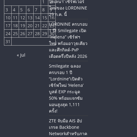
‘เฮเลนา’ เซิร์ฟเวอร์
1
2
ใหม่ของ LORDNINE
3
4
5
6
7
8
9
29 ก.ค. นี้
10
11
12
13
14
15
16
LORDNINE ครบรอบ
17
18
19
20
21
22
23
1 ปี! Smilegate เปิด
24
25
26
27
28
29
30
“Helena” เซิร์ฟฯ
31
ใหม่ พร้อมอาวุธเคียว
และศึกกิลด์-PvP
« Jul
เดือดครึ่งปีหลัง 2026
Smilegate ฉลอง
ครบรอบ 1 ปี
“Lordnine”เปิดตัว
เซิร์ฟใหม่ ‘Helena’
บูสต์ EXP กระฉูด
50% พร้อมแจกซัม
มอนสูงสุด 1,111
ครั้ง!
ZTE จับมือ AIS อัป
เกรด Backbone
Networkสำหรับภาค