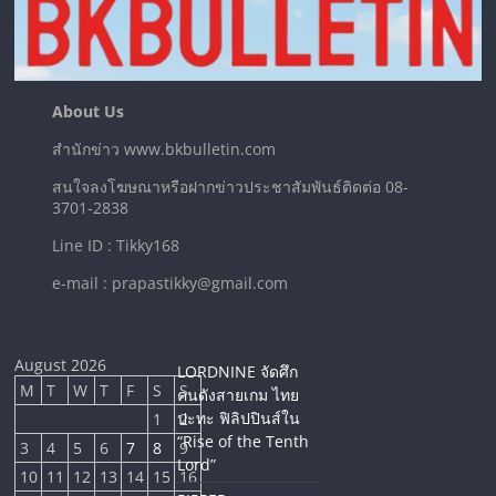
About Us
สำนักข่าว www.bkbulletin.com
สนใจลงโฆษณาหรือฝากข่าวประชาสัมพันธ์ติดต่อ 08-
3701-2838
Line ID : Tikky168
e-mail : prapastikky@gmail.com
August 2026
LORDNINE จัดศึก
M
T
W
T
F
S
S
คนดังสายเกม ไทย
ปะทะ ฟิลิปปินส์ใน
1
2
“Rise of the Tenth
3
4
5
6
7
8
9
Lord”
10
11
12
13
14
15
16