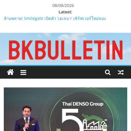
Skip
08/08/2026
to
Latest:
content
ห้ามพลาด! Smilegate เปิดตัว ‘เฮเลนา’ เซิร์ฟเวอร์ใหม่ของ
LORDNINE 29 ก.ค. นี้
www.bkbulletin.co
LORDNINE ครบรอบ 1 ปี! Smilegate เปิด “Helena” เซิร์ฟฯ ใหม่
พร้อมอาวุธเคียวและศึกกิลด์-PvP เดือดครึ่งปีหลัง 2026
Smilegate ฉลองครบรอบ 1 ปี “Lordnine”เปิดตัวเซิร์ฟใหม่ ‘Helena’
นำ
บูสต์ EXP กระฉูด 50% พร้อมแจกซัมมอนสูงสุด 1,111 ครั้ง!
เสนอ
LORDNINE จัดศึกคนดังสายเกม ไทย ปะทะ ฟิลิปปินส์ใน “Rise of the
ข่าว
Tenth Lord”
ครบ
PIPPER STANDARD® เปิดตัวแชมพูอาบน้ำ และ โฟมอาบแห้งสัตว์
ทุก
เลี้ยง
ด้าน