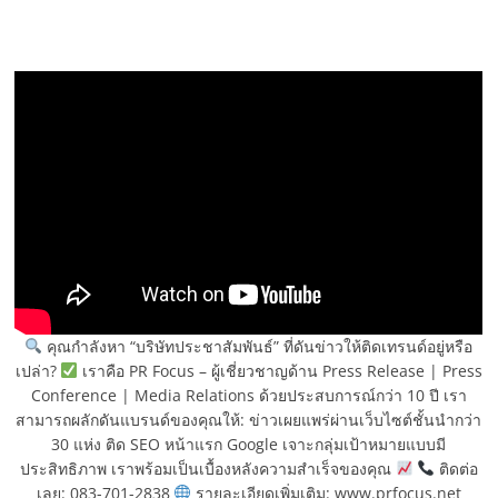
คุณกำลังหา “บริษัทประชาสัมพันธ์” ที่ดันข่าวให้ติดเทรนด์อยู่หรือ
เปล่า?
เราคือ PR Focus – ผู้เชี่ยวชาญด้าน Press Release | Press
Conference | Media Relations ด้วยประสบการณ์กว่า 10 ปี เรา
สามารถผลักดันแบรนด์ของคุณให้: ข่าวเผยแพร่ผ่านเว็บไซต์ชั้นนำกว่า
30 แห่ง ติด SEO หน้าแรก Google เจาะกลุ่มเป้าหมายแบบมี
ประสิทธิภาพ เราพร้อมเป็นเบื้องหลังความสำเร็จของคุณ
ติดต่อ
เลย: 083-701-2838
รายละเอียดเพิ่มเติม: www.prfocus.net