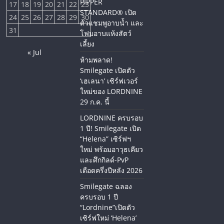
PIPPER
17
18
19
20
21
22
23
STANDARD® เปิด
24
25
26
27
28
29
30
ตัวแชมพูอาบน้ำ และ
31
โฟมอาบแห้งสัตว์
เลี้ยง
« Jul
ห้ามพลาด!
Smilegate เปิดตัว
‘เฮเลนา’ เซิร์ฟเวอร์
ใหม่ของ LORDNINE
29 ก.ค. นี้
LORDNINE ครบรอบ
1 ปี! Smilegate เปิด
“Helena” เซิร์ฟฯ
ใหม่ พร้อมอาวุธเคียว
และศึกกิลด์-PvP
เดือดครึ่งปีหลัง 2026
Smilegate ฉลอง
ครบรอบ 1 ปี
“Lordnine”เปิดตัว
เซิร์ฟใหม่ ‘Helena’