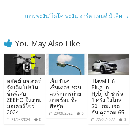
เกาะพะงัน”โคโค่ พะงัน อาร์ต แอนด์ มิวสิค
→
You May Also Like
พยัคฆ์ มอเตอร์
เอ็ม บี เค
‘Haval H6
จัดเต็มโปรโม
เซ็นเตอร์ ชวน
Plug-in
ชั่นพิเศษ
คนรักการถ่าย
Hybrid’ ชาร์จ
ZEEHO ในงาน
ภาพช้อป ชิล
1 ครั้ง วิ่งไกล
มอเตอร์โชว์
ฟีลกู๊ด
201 กม. เจอ
2024
กัน ตุลาคม 65
20/09/2022
0
21/03/2024
0
22/09/2022
0