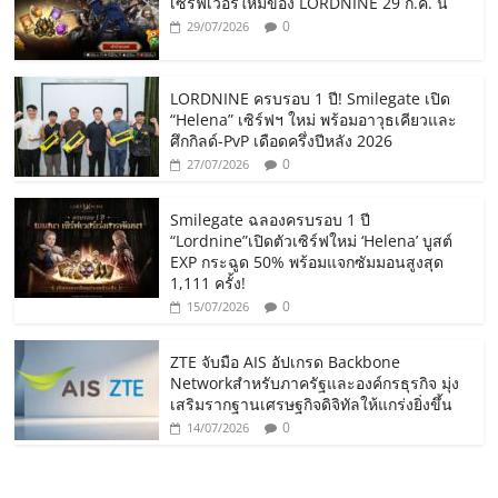
เซิร์ฟเวอร์ใหม่ของ LORDNINE 29 ก.ค. นี้
0
29/07/2026
LORDNINE ครบรอบ 1 ปี! Smilegate เปิด
“Helena” เซิร์ฟฯ ใหม่ พร้อมอาวุธเคียวและ
ศึกกิลด์-PvP เดือดครึ่งปีหลัง 2026
0
27/07/2026
Smilegate ฉลองครบรอบ 1 ปี
“Lordnine”เปิดตัวเซิร์ฟใหม่ ‘Helena’ บูสต์
EXP กระฉูด 50% พร้อมแจกซัมมอนสูงสุด
1,111 ครั้ง!
0
15/07/2026
ZTE จับมือ AIS อัปเกรด Backbone
Networkสำหรับภาครัฐและองค์กรธุรกิจ มุ่ง
เสริมรากฐานเศรษฐกิจดิจิทัลให้แกร่งยิ่งขึ้น
0
14/07/2026