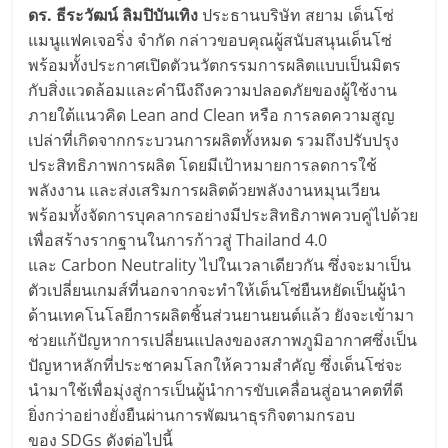
ดร. ธีระวัฒน์ ลิมปิบันเทิง
ประธานบริษัท สยาม เด็นโซ่
แมนูแฟคเจอริ่ง จำกัด กล่าวขอบคุณผู้สนับสนุนเด็นโซ่
พร้อมทั้งประกาศเปิดตัวนวัตกรรมการผลิตแบบเป็นมิตร
กับสิ่งแวดล้อมและคำนึงถึงความปลอดภัยของผู้ใช้งาน
ภายใต้แนวคิด Lean and Clean หรือ การลดความสูญ
เปล่าที่เกิดจากกระบวนการผลิตทั้งหมด รวมถึงปรับปรุง
ประสิทธิภาพการผลิต โดยมีเป้าหมายการลดการใช้
พลังงาน และส่งเสริมการผลิตด้วยพลังงานหมุนเวียน
พร้อมทั้งจัดการบุคลากรอย่างมีประสิทธิภาพควบคู่ไปด้วย
เพื่อสร้างรากฐานในการก้าวสู่ Thailand 4.0
และ Carbon Neutrality ไปในเวลาเดียวกัน ซึ่งจะมาเป็น
ตัวเปลี่ยนเกมส์ที่นอกจากจะทำให้เด็นโซ่ยืนหยัดเป็นผู้นำ
ด้านเทคโนโลยีการผลิตชิ้นส่วนยานยนต์แล้ว ยังจะเข้ามา
ช่วยแก้ปัญหาการเปลี่ยนแปลงของสภาพภูมิอากาศซึ่งเป็น
ปัญหาหลักที่ประชาคมโลกให้ความสำคัญ ซึ่งเด็นโซ่จะ
นำมาใช้เพื่อมุ่งสู่การเป็นผู้นำการขับเคลื่อนสู่อนาคตที่ดี
ยิ่งกว่าอย่างยั่งยืนผ่านการพัฒนาธุรกิจตามกรอบ
ของ SDGs ดังต่อไปนี้