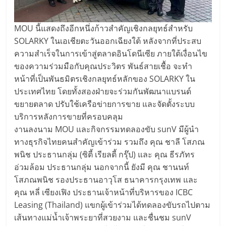
MOU นี้แสดงถึงอีกหนึ่งก้าวสำคัญเชิงกลยุทธ์สำหรับ
SOLARKY ในเอเชียตะวันออกเฉียงใต้ หลังจากที่ประสบ
ความสำเร็จในการเข้าสู่ตลาดอินโดนีเซีย ภายใต้เงื่อนไข
ของความร่วมมือกับคุณประวิตร พันธ์สายเชื้อ จะทำ
หน้าที่เป็นพันธมิตรเชิงกลยุทธ์หลักของ SOLARKY ใน
ประเทศไทย โดยทั้งสองฝ่ายจะร่วมกันพัฒนาแบรนด์
ขยายตลาด ปรับใช้เครือข่ายการขาย และจัดตั้งระบบ
บริการหลังการขายที่ครอบคลุม
งานลงนาม MOU และกิจกรรมทดลองขับ sunV มีผู้นำ
ทางธุรกิจไทยคนสำคัญเข้าร่วม รวมถึง คุณ ชาลี โสภณ
พนิช ประธานกลุ่ม (ซิตี้ เรียลตี้ กรุ๊ป) และ คุณ ธีรภัทร
อ่วมล้อม ประธานกลุ่ม นอกจากนี้ ยังมี คุณ ชานนท์
โสภณพนิช รองประธานอาวุโส ธนาคารกรุงเทพ และ
คุณ หลี่ เซียงเฟิง ประธานเจ้าหน้าที่บริหารของ ICBC
Leasing (Thailand) แขกผู้เข้าร่วมได้ทดลองขับรถไปตาม
เส้นทางแม่น้ำเจ้าพระยาที่สวยงาม และชื่นชม sunV