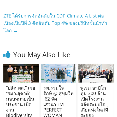
ZTE ได้รับการจัดอันดับใน CDP Climate A List ต่อ
เนื่องเป็นปีที่ 3 ติดอันดับ Top 4% ของบริษัทชั้นนำทั่ว
โลก
→
You May Also Like
“ปลัด ทส.” เผย
รพ.รวมใจ
พูเรม อาปิโก
“รมว.สุชาติ”
รักษ์ @ สุขุมวิท
ทุ่ม 300 ล้าน
มอบหมายเป็น
62 จัด
เปิดโรงงาน
ประธาน เปิด
เสวนา I’M
ผลิตระบบไอ
งาน
PERFECT
เสียแห่งใหม่ที่
Biodiversity
WOMAN
ระยอง