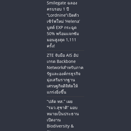
Smilegate ฉลอง
ครบรอบ 1 ปี
“Lordnine”เปิดตัว
เซิร์ฟใหม่ ‘Helena’
บูสต์ EXP กระฉูด
50% พร้อมแจกซัม
มอนสูงสุด 1,111
ครั้ง!
ZTE จับมือ AIS อัป
เกรด Backbone
Networkสำหรับภาค
รัฐและองค์กรธุรกิจ
มุ่งเสริมรากฐาน
เศรษฐกิจดิจิทัลให้
แกร่งยิ่งขึ้น
“ปลัด ทส.” เผย
“รมว.สุชาติ” มอบ
หมายเป็นประธาน
เปิดงาน
Biodiversity &