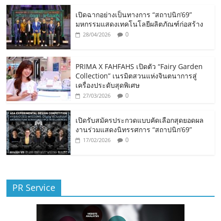
เปิดฉากอย่างเป็นทางการ “สถาปนิก’69”
มหกรรมแสดงเทคโนโลยีผลิตภัณฑ์ก่อสร้าง
0
28/04/2026
PRIMA X FAHFAHS เปิดตัว “Fairy Garden
Collection” เนรมิตสวนแห่งจินตนาการสู่
เครื่องประดับสุดพิเศษ
0
27/03/2026
เปิดรับสมัครประกวดแบบคัดเลือกสุดยอดผล
งานร่วมแสดงนิทรรศการ “สถาปนิก’69”
0
17/02/2026
PR Service