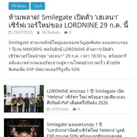
PR News
Tech
ห้ามพลาด! Smilegate เปิดตัว ‘เฮเลนา’
เซิร์ฟเวอร์ใหม่ของ LORDNINE 29 ก.ค. นี้
29/07/2026
Bk Bulletin
0
Smilegate ค่ายเกมยักษ์ใหญ่มอบของขวัญสุดพิเศษ ฉลองครบรอบ
1 ปีเกม MMORPG ฟอร์มยักษ์ LORDNINE ด้วยการเปิดตัว
เซิร์ฟเวอร์ใหม่ล่าสุด “เฮเลนา” 29 ก.ค. เวลา 18:00 น. พร้อมพากิ
ลด์และเหล่าเกมเมอร์ทะยานสู่ความโหดอย่างรวดเร็ว ด้วยบัฟ
พิเศษเพิ่ม EXP บัฟมาสเตอร์รีสูงถึง 50%
LORDNINE ครบรอบ 1 ปี! Smilegate เปิด
“Helena” เซิร์ฟฯ ใหม่ พร้อมอาวุธเคียวและ
ศึกกิลด์-PvP เดือดครึ่งปีหลัง 2026
0
27/07/2026
Smilegate ฉลองครบรอบ 1 ปี
“Lordnine”เปิดตัวเซิร์ฟใหม่ ‘Helena’ บูสต์
EXP กระฉูด 50% พร้อมแจกซัมมอนสูงสุด