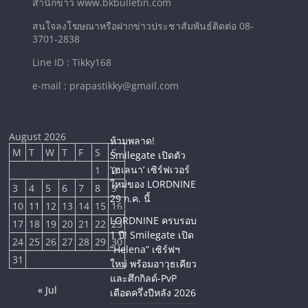
สำนักข่าว www.bkbulletin.com
สนใจลงโฆษณาหรือฝากข่าวประชาสัมพันธ์ติดต่อ 08-
3701-2838
Line ID : Tikky168
e-mail : prapastikky@gmail.com
August 2026
ห้ามพลาด!
M
T
W
T
F
S
S
Smilegate เปิดตัว
‘เฮเลนา’ เซิร์ฟเวอร์
1
2
ใหม่ของ LORDNINE
3
4
5
6
7
8
9
29 ก.ค. นี้
10
11
12
13
14
15
16
LORDNINE ครบรอบ
17
18
19
20
21
22
23
1 ปี! Smilegate เปิด
24
25
26
27
28
29
30
“Helena” เซิร์ฟฯ
31
ใหม่ พร้อมอาวุธเคียว
และศึกกิลด์-PvP
« Jul
เดือดครึ่งปีหลัง 2026