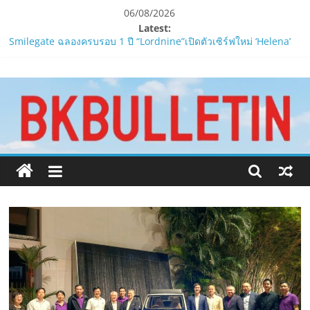
Skip
06/08/2026
to
Latest:
content
Smilegate ฉลองครบรอบ 1 ปี “Lordnine”เปิดตัวเซิร์ฟใหม่ ‘Helena’
บูสต์ EXP กระฉูด 50% พร้อมแจกซัมมอนสูงสุด 1,111 ครั้ง!
www.bkbulletin.co
ZTE จับมือ AIS อัปเกรด Backbone Networkสำหรับภาครัฐและองค์กร
ธุรกิจ มุ่งเสริมรากฐานเศรษฐกิจดิจิทัลให้แกร่งยิ่งขึ้น
“ปลัด ทส.” เผย “รมว.สุชาติ” มอบหมายเป็นประธาน เปิดงาน
นำ
Biodiversity & Bioeconomy Forum 2026เดินหน้าขับเคลื่อน
เสนอ
นโยบาย Nature Positive สู่เศรษฐกิจชีวภาพที่ยั่งยืน
ข่าว
ห้ามพลาด! Smilegate เปิดตัว ‘เฮเลนา’ เซิร์ฟเวอร์ใหม่ของ
ครบ
LORDNINE 29 ก.ค. นี้
ทุก
LORDNINE ครบรอบ 1 ปี! Smilegate เปิด “Helena” เซิร์ฟฯ ใหม่
ด้าน
พร้อมอาวุธเคียวและศึกกิลด์-PvP เดือดครึ่งปีหลัง 2026