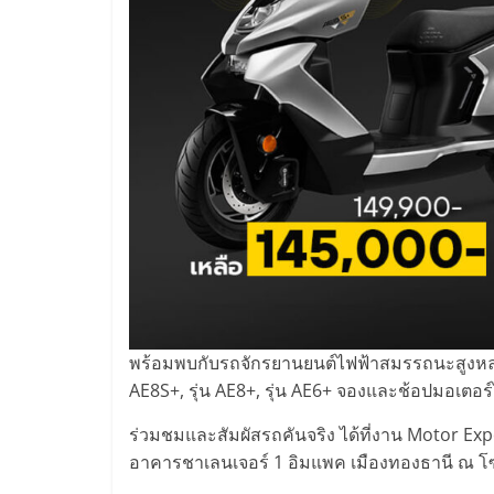
พร้อมพบกับรถจักรยานยนต์ไฟฟ้าสมรรถนะสูงหลา
AE8S+, รุ่น AE8+, รุ่น AE6+ จองและช้อปมอเตอร
ร่วมชมและสัมผัสรถคันจริง ได้ที่งาน Motor Exp
อาคารชาเลนเจอร์ 1 อิมแพค เมืองทองธานี ณ โซ