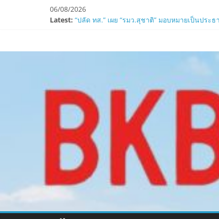
Skip
06/08/2026
to
Latest:
ZTE จับมือ AIS อัปเกรด Backbone Networkสำหรับ
content
“ปลัด ทส.” เผย “รมว.สุชาติ” มอบหมายเป็นประธา
www.bkbulletin
ห้ามพลาด! Smilegate เปิดตัว ‘เฮเลนา’ เซิร์ฟเวอ
LORDNINE ครบรอบ 1 ปี! Smilegate เปิด “Helena”
Smilegate ฉลองครบรอบ 1 ปี “Lordnine”เปิดตัวเซ
นำ
เสนอ
ข่าว
ครบ
ทุก
ด้าน