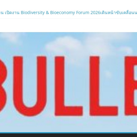
ภาครัฐและองค์กรธุรกิจ มุ่งเสริมรากฐานเศรษฐกิจดิจิทัลให้แกร่งยิ่งขึ้น
น เปิดงาน Biodiversity & Bioeconomy Forum 2026เดินหน้าขับเคลื่อนนโยบ
.com
ร์ใหม่ของ LORDNINE 29 ก.ค. นี้
 เซิร์ฟฯ ใหม่ พร้อมอาวุธเคียวและศึกกิลด์-PvP เดือดครึ่งปีหลัง 2026
ิร์ฟใหม่ ‘Helena’ บูสต์ EXP กระฉูด 50% พร้อมแจกซัมมอนสูงสุด 1,111 ครั