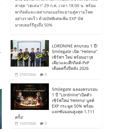
ล่าสุด “เฮเลนา” 29 ก.ค. เวลา 18:00 น. พร้อม
พากิลด์และเหล่าเกมเมอร์ทะยานสู่ความโหด
อย่างรวดเร็ว ด้วยบัฟพิเศษเพิ่ม EXP บัฟ
มาสเตอร์รีสูงถึง 50%
LORDNINE ครบรอบ 1 ปี!
→
Smilegate เปิด “Helena”
เซิร์ฟฯ ใหม่ พร้อมอาวุธ
เคียวและศึกกิลด์-PvP
เดือดครึ่งปีหลัง 2026
0
27/07/2026
Smilegate ฉลองครบรอบ
1 ปี “Lordnine”เปิดตัว
เซิร์ฟใหม่ ‘Helena’ บูสต์
EXP กระฉูด 50% พร้อม
แจกซัมมอนสูงสุด 1,111
ครั้ง!
0
15/07/2026