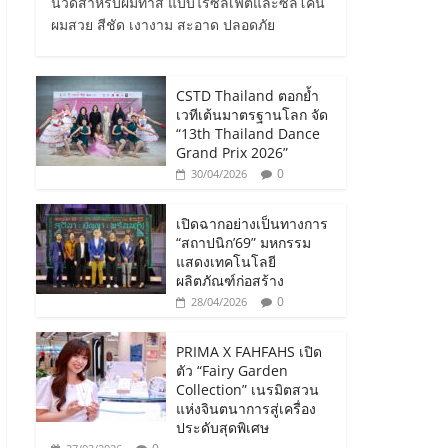
นวดสำหรับผมทำสี แบบไร้ซัลเฟตและซิลิโคน
ผมสวย สีชัด เงางาม สะอาด ปลอดภัย
CSTD Thailand ตอกย้ำ
เวทีเต้นมาตรฐานโลก จัด
“13th Thailand Dance
Grand Prix 2026”
0
30/04/2026
เปิดฉากอย่างเป็นทางการ
“สถาปนิก’69” มหกรรม
แสดงเทคโนโลยี
ผลิตภัณฑ์ก่อสร้าง
0
28/04/2026
PRIMA X FAHFAHS เปิด
ตัว “Fairy Garden
Collection” เนรมิตสวน
แห่งจินตนาการสู่เครื่อง
ประดับสุดพิเศษ