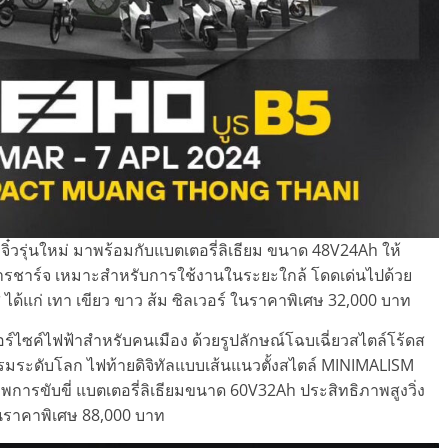
จิ๋วรุ่นใหม่ มาพร้อมกับแบตเตอรี่ลิเธียม ขนาด 48V24Ah ให้
่งการชาร์จ เหมาะสำหรับการใช้งานในระยะใกล้ โดดเด่นไปด้วย
สี ได้แก่ เทา เขียว ขาว ส้ม ซิลเวอร์ ในราคาพิเศษ 32,000 บาท
ร์ไซค์ไฟฟ้าสำหรับคนเมือง ด้วยรูปลักษณ์โฉบเฉี่ยวสไตล์โร้ดส
ระดับโลก ไฟท้ายดิจิทัลแบบเส้นแนวตั้งสไตล์ MINIMALISM
าพการขับขี่ แบตเตอรี่ลิเธียมขนาด 60V32Ah ประสิทธิภาพสูงวิ่ง
ในราคาพิเศษ 88,000 บาท