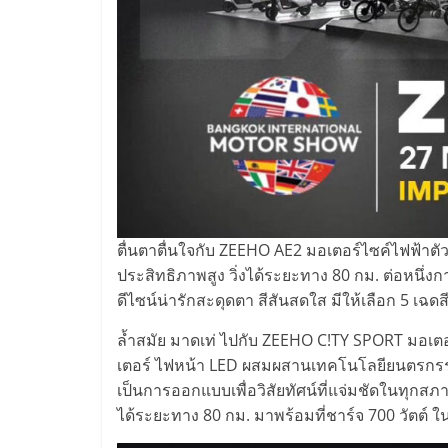
ตื่นตาตื่นใจกับ ZEEHO AE2 มอเตอร์ไซค์ไฟฟ้าตัว
ประสิทธิภาพสูง วิ่งได้ระยะทาง 80 กม. ต่อหนึ
ดีไซน์น่ารักสะดุดตา สีสันสดใส มีให้เลือก 5 เฉด
ล้ำสมัย มาดเท่ ไปกับ ZEEHO C!TY SPORT มอเตอ
เตอร์ ไฟหน้า LED ผสมผสานเทคโนโลยียนตรกรรม
เป็นการออกแบบเพื่อวิสัยทัศน์ที่แจ่มชัดในทุกสภ
ได้ระยะทาง 80 กม. มาพร้อมที่ชาร์จ 700 วัตต์ 