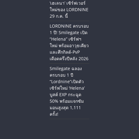
‘เฮเลนา’ เซิร์ฟเวอร์
ใหม่ของ LORDNINE
29 ก.ค. นี้
LORDNINE ครบรอบ
1 ปี! Smilegate เปิด
“Helena” เซิร์ฟฯ
ใหม่ พร้อมอาวุธเคียว
และศึกกิลด์-PvP
เดือดครึ่งปีหลัง 2026
Smilegate ฉลอง
ครบรอบ 1 ปี
“Lordnine”เปิดตัว
เซิร์ฟใหม่ ‘Helena’
บูสต์ EXP กระฉูด
50% พร้อมแจกซัม
มอนสูงสุด 1,111
ครั้ง!