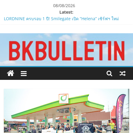
Skip
08/08/2026
to
Latest:
ห้ามพลาด! Smilegate เปิดตัว ‘เฮเลนา’ เซิร์ฟเวอร์ใหม่ของ
content
LORDNINE 29 ก.ค. นี้
LORDNINE ครบรอบ 1 ปี! Smilegate เปิด “Helena” เซิร์ฟฯ ใหม่
www.bkbulletin.co
พร้อมอาวุธเคียวและศึกกิลด์-PvP เดือดครึ่งปีหลัง 2026
Smilegate ฉลองครบรอบ 1 ปี “Lordnine”เปิดตัวเซิร์ฟใหม่ ‘Helena’
บูสต์ EXP กระฉูด 50% พร้อมแจกซัมมอนสูงสุด 1,111 ครั้ง!
นำ
LORDNINE จัดศึกคนดังสายเกม ไทย ปะทะ ฟิลิปปินส์ใน “Rise of the
เสนอ
Tenth Lord”
ข่าว
PIPPER STANDARD® เปิดตัวแชมพูอาบน้ำ และ โฟมอาบแห้งสัตว์
ครบ
เลี้ยง
ทุก
ด้าน