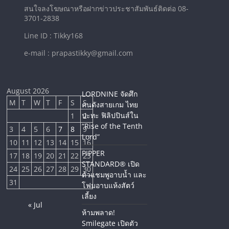
สนใจลงโฆษณาหรือฝากข่าวประชาสัมพันธ์ติดต่อ 08-
3701-2838
Line ID : Tikky168
e-mail : prapastikky@gmail.com
August 2026
LORDNINE จัดศึก
M
T
W
T
F
S
S
คนดังสายเกม ไทย
ปะทะ ฟิลิปปินส์ใน
1
2
“Rise of the Tenth
3
4
5
6
7
8
9
Lord”
10
11
12
13
14
15
16
PIPPER
17
18
19
20
21
22
23
STANDARD® เปิด
24
25
26
27
28
29
30
ตัวแชมพูอาบน้ำ และ
31
โฟมอาบแห้งสัตว์
เลี้ยง
« Jul
ห้ามพลาด!
Smilegate เปิดตัว