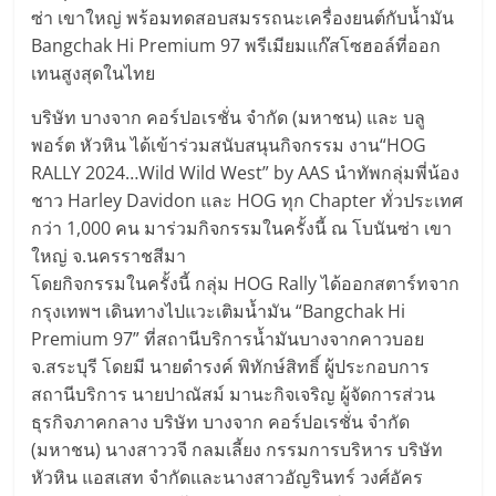
ซ่า เขาใหญ่ พร้อมทดสอบสมรรถนะเครื่องยนต์กับน้ำมัน
Bangchak Hi Premium 97 พรีเมียมแก๊สโซฮอล์ที่ออก
เทนสูงสุดในไทย
บริษัท บางจาก คอร์ปอเรชั่น จำกัด (มหาชน) และ บลู
พอร์ต หัวหิน ได้เข้าร่วมสนับสนุนกิจกรรม งาน“HOG
RALLY 2024…Wild Wild West” by AAS นำทัพกลุ่มพี่น้อง
ชาว Harley Davidon และ HOG ทุก Chapter ทั่วประเทศ
กว่า 1,000 คน มาร่วมกิจกรรมในครั้งนี้ ณ โบนันซ่า เขา
ใหญ่ จ.นครราชสีมา
โดยกิจกรรมในครั้งนี้ กลุ่ม HOG Rally ได้ออกสตาร์ทจาก
กรุงเทพฯ เดินทางไปแวะเติมน้ำมัน “Bangchak Hi
Premium 97” ที่สถานีบริการน้ำมันบางจากคาวบอย
จ.สระบุรี โดยมี นายดำรงค์ พิทักษ์สิทธิ์ ผู้ประกอบการ
สถานีบริการ นายปาณัสม์ มานะกิจเจริญ ผู้จัดการส่วน
ธุรกิจภาคกลาง บริษัท บางจาก คอร์ปอเรชั่น จำกัด
(มหาชน) นางสาววจี กลมเลี้ยง กรรมการบริหาร บริษัท
หัวหิน แอสเสท จำกัดและนางสาวอัญรินทร์ วงศ์อัคร