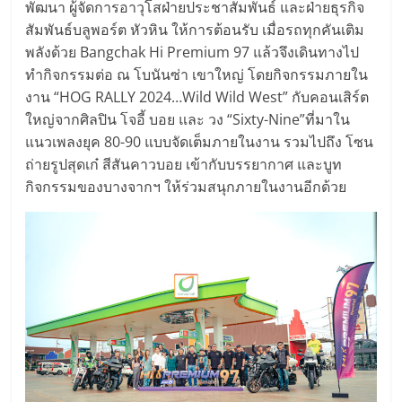
พัฒนา ผู้จัดการอาวุโสฝ่ายประชาสัมพันธ์ และฝ่ายธุรกิจ
สัมพันธ์บลูพอร์ต หัวหิน ให้การต้อนรับ เมื่อรถทุกคันเติม
พลังด้วย Bangchak Hi Premium 97 แล้วจึงเดินทางไป
ทำกิจกรรมต่อ ณ โบนันซ่า เขาใหญ่ โดยกิจกรรมภายใน
งาน “HOG RALLY 2024…Wild Wild West” กับคอนเสิร์ต
ใหญ่จากศิลปิน โจอี้ บอย และ วง “Sixty-Nine”ที่มาใน
แนวเพลงยุค 80-90 แบบจัดเต็มภายในงาน รวมไปถึง โซน
ถ่ายรูปสุดเก๋ สีสันคาวบอย เข้ากับบรรยากาศ และบูท
กิจกรรมของบางจากฯ ให้ร่วมสนุกภายในงานอีกด้วย