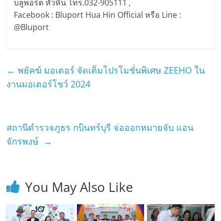
บลูพอร์ต หัวหิน โทร.032-905111 ,
Facebook : Bluport Hua Hin Official หรือ Line :
@Bluport
←
พยัคฆ์ มอเตอร์ จัดเต็มโปรโมชั่นพิเศษ ZEEHO ใน
งานมอเตอร์โชว์ 2024
สถานีตำรวจภูธร กบินทร์บุรี จ่อออกหมายจับ แอน
จักรพงษ์
→
You May Also Like