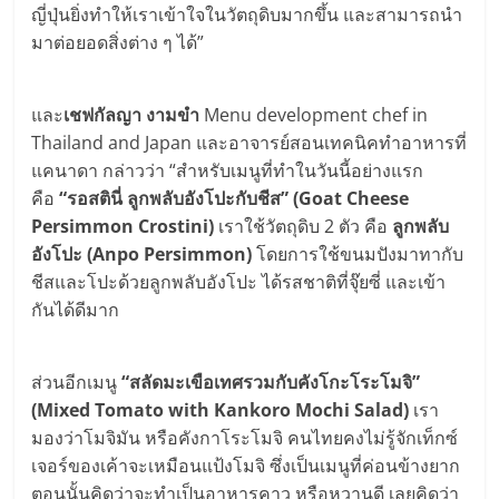
ญี่ปุ่นยิ่งทำให้เราเข้าใจในวัตถุดิบมากขึ้น และสามารถนำ
มาต่อยอดสิ่งต่าง ๆ ได้”
และ
เชฟกัลญา งามขำ
Menu development chef in
Thailand and Japan และอาจารย์สอนเทคนิคทำอาหารที่
แคนาดา กล่าวว่า “สำหรับเมนูที่ทำในวันนี้อย่างแรก
คือ
“รอสตินี่ ลูกพลับอังโปะกับชีส” (Goat Cheese
Persimmon Crostini)
เราใช้วัตถุดิบ 2 ตัว คือ
ลูกพลับ
อังโปะ (Anpo Persimmon)
โดยการใช้ขนมปังมาทากับ
ชีสและโปะด้วยลูกพลับอังโปะ ได้รสชาติที่จุ๊ยซี่ และเข้า
กันได้ดีมาก
ส่วนอีกเมนู
“สลัดมะเขือเทศรวมกับคังโกะโระโมจิ”
(Mixed Tomato with Kankoro Mochi Salad)
เรา
มองว่าโมจิมัน หรือคังกาโระโมจิ คนไทยคงไม่รู้จักเท็กซ์
เจอร์ของเค้าจะเหมือนแป้งโมจิ ซึ่งเป็นเมนูที่ค่อนข้างยาก
ตอนนั้นคิดว่าจะทำเป็นอาหารคาว หรือหวานดี เลยคิดว่า