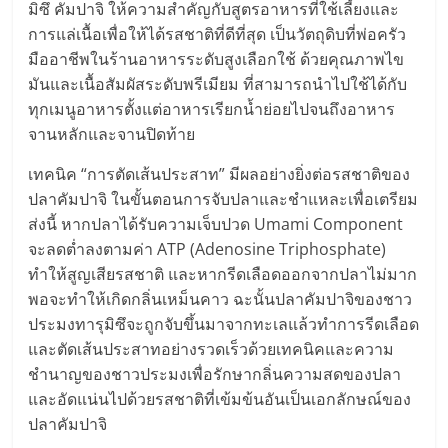
มิซึ คัมปาจิ ให้ความสำคัญกับสูตรอาหารที่ใช้เลี้ยงและ
การแล่เนื้อเพื่อให้ได้รสชาติที่ดีที่สุด เป็นวัตถุดิบที่พ่อครัว
มืออาชีพในร้านอาหารระดับสูงเลือกใช้ ด้วยคุณภาพไข
มันและเนื้อสัมผัสระดับพรีเมียม ที่สามารถนำไปใช้ได้กับ
ทุกเมนูอาหารตั้งแต่อาหารเรียกน้ำย่อยไปจนถึงอาหาร
จานหลักและจานปิดท้าย
เทคนิค “การตัดเส้นประสาท” มีผลอย่างยิ่งต่อรสชาติของ
ปลาคัมปาจิ ในขั้นตอนการจับปลาและชำแหละเพื่อเตรียม
ส่งนี้ หากปลาได้รับความเจ็บปวด Umami Component
จะลดต่ำลงตามค่า ATP (Adenosine Triphosphate)
ทำให้สูญเสียรสชาติ และหากรีดเลือดออกจากปลาไม่มาก
พอจะทำให้เกิดกลิ่นเหม็นคาว ฉะนั้นปลาคัมปาจิของชาว
ประมงทารุมิซึจะถูกจับขึ้นมาจากทะเลแล้วทำการรีดเลือด
และตัดเส้นประสาทอย่างรวดเร็วด้วยเทคนิคและความ
ชำนาญของชาวประมงเพื่อรักษากลิ่นความสดของปลา
และอัดแน่นไปด้วยรสชาติที่เข้มข้นอันเป็นเอกลักษณ์ของ
ปลาคัมปาจิ