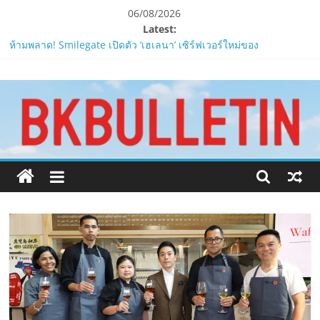
Skip
06/08/2026
to
Latest:
content
ห้ามพลาด! Smilegate เปิดตัว ‘เฮเลนา’ เซิร์ฟเวอร์ใหม่ของ
LORDNINE 29 ก.ค. นี้
www.bkbulletin.co
LORDNINE ครบรอบ 1 ปี! Smilegate เปิด “Helena” เซิร์ฟฯ ใหม่
พร้อมอาวุธเคียวและศึกกิลด์-PvP เดือดครึ่งปีหลัง 2026
Smilegate ฉลองครบรอบ 1 ปี “Lordnine”เปิดตัวเซิร์ฟใหม่ ‘Helena’
นำ
บูสต์ EXP กระฉูด 50% พร้อมแจกซัมมอนสูงสุด 1,111 ครั้ง!
เสนอ
ZTE จับมือ AIS อัปเกรด Backbone Networkสำหรับภาครัฐและองค์กร
ข่าว
ธุรกิจ มุ่งเสริมรากฐานเศรษฐกิจดิจิทัลให้แกร่งยิ่งขึ้น
ครบ
“ปลัด ทส.” เผย “รมว.สุชาติ” มอบหมายเป็นประธาน เปิดงาน
ทุก
Biodiversity & Bioeconomy Forum 2026เดินหน้าขับเคลื่อน
ด้าน
นโยบาย Nature Positive สู่เศรษฐกิจชีวภาพที่ยั่งยืน