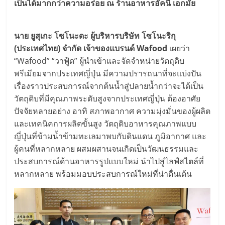
เป็นได้มากกว่าความอร่อย ณ ร้านอาหารอัคนี เอกมัย
นาย ยูสุเกะ โซโนะดะ ผู้บริหารบริษัท โซโนะริกุ
(ประเทศไทย) จำกัด เจ้าของแบรนด์ Wafood
เผยว่า
“Wafood” “วาฟู้ด” ผู้นำเข้าและจัดจำหน่ายวัตถุดิบ
พรีเมียมจากประเทศญี่ปุ่น มีความปรารถนาที่จะแบ่งปัน
เรื่องราวประสบการณ์จากต้นน้ำสู่ปลายน้ำกว่าจะได้เป็น
วัตถุดิบที่มีคุณภาพระดับสูงจากประเทศญี่ปุ่น ต้องอาศัย
ปัจจัยหลายอย่าง อาทิ สภาพอากาศ ความมุ่งมั่นของผู้ผลิต
และเทคนิคการผลิตขั้นสูง วัตถุดิบอาหารคุณภาพแบบ
ญี่ปุ่นที่ข้ามน้ำข้ามทะเลมาพบกับดินแดน ภูมิอากาศ และ
ผู้คนที่หลากหลาย ผสมผสานจนเกิดเป็นวัฒนธรรมและ
ประสบการณ์ด้านอาหารรูปแบบใหม่ นำไปสู่ไลฟ์สไตล์ที่
หลากหลาย พร้อมมอบประสบการณ์ใหม่ที่น่าตื่นเต้น