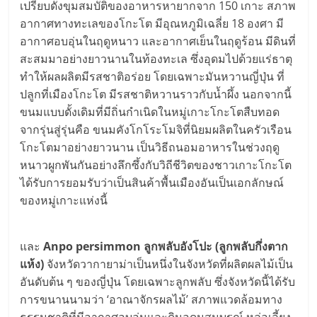
เปรียบดั่งขุมสมบัติของอาหารหายากจาก 150 เกาะ สภาพ
อากาศทางทะเลของโกะโต มีอุณหภูมิเฉลี่ย 18 องศา มี
อากาศอบอุ่นในฤดูหนาว และอากาศเย็นในฤดูร้อน มีดินที่
สะสมมาอย่างยาวนานในท้องทะเล ซึ่งอุดมไปด้วยแร่ธาตุ
ทำให้ผลผลิตมีรสชาติอร่อย โดยเฉพาะมันหวานญี่ปุ่น ที่
ปลูกที่เมืองโกะโต มีรสชาติหวานราวกับน้ำผึ้ง นอกจากนี้
ขนมแบบดั้งเดิมที่มีถิ่นกำเนิดในหมู่เกาะโกะโตสืบทอด
จากรุ่นสู่รุ่นคือ ขนมคังโกโระโมจิที่นิยมผลิตในครัวเรือน
โกะโตมาอย่างยาวนาน เป็นวิธีถนอมอาหารในช่วงฤดู
หนาวผูกพันกันอย่างลึกซึ้งกับวิถีชีวิตของชาวเกาะโกะโต
ได้รับการยอมรับว่าเป็นสินค้าพื้นเมืองอันเป็นเอกลักษณ์
ของหมู่เกาะแห่งนี้
และ
Anpo persimmon ลูกพลับอังโปะ (ลูกพลับกึ่งตาก
แห้ง)
จังหวัดวากายาม่าเป็นหนึ่งในจังหวัดที่ผลิตผลไม้เป็น
อันดับต้น ๆ ของญี่ปุ่น โดยเฉพาะลูกพลับ ซึ่งจังหวัดนี้ได้รับ
การขนานนามว่า ‘อาณาจักรผลไม้’ สภาพแวดล้อมทาง