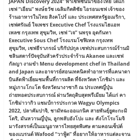
JAPAN Discovery 2024” พาเชฟชั้นนำของไทย ได้แก่
เชฟ “เอียน” พงษ์ธวัช เฉลิมกิตติชัย ไอรอนเชฟ เจ้าของ
ร้านอาหารในไทย สิงคโปร์ และ ประเทศสหรัฐอเมริกา,
เชฟศรัณย์ ใจเพชร Executive Chef โรงแรมไฮแอท
เพลซ กรุงเทพ สุขุมวิท, เชฟ “เจ” นพรุจ อุดกันทา
Executive Sous Chef โรงแรมโซฟิเทล กรุงเทพ
สุขุมวิท, เชฟธีราภรณ์ บริกัปปกุล เชฟประสบการณ์ร้านมิ
ชลินสตาร์ปัจจุบันหัวครัวประจำร้าน Akanee และเชฟ
กัลญา งามขำ Menu development chef in Thailand
and Japan และอาจารย์สอนเทคนิคทำอาหารที่แคนาดา
บินลัดฟ้าเยี่ยมชมพื้นที่การผลิต ที่จังหวัดคาโกชิม่า และ
หมู่เกาะโกะโต จังหวัดนางาซากิ ณ ประเทศญี่ปุ่น
ถ่ายทอดประสบการณ์ ผ่านวัตถุดิบสุดพรีเมียม ได้แก่ คา
โกชิม่าวากิว แชมป์การประกวด Wagyu Olympics
2022, ปลาคัมปาจิ, ชามัทฉะออแกนิค สายพันธุ์ยูตะกะมิ
โดริ, มันหวานญี่ปุ่น, ลูกพลับอังโปะ และ คังโกโระโมจิ
มารังสรรค์เป็นเมนูอาหารไทยสุดพิเศษ ตามคอนเซ็ปต์
ของแบรนด์ Wafood “วาฟู้ด” ที่อยากให้อาหารแต่ละจาน