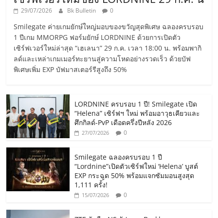
29/07/2026
Bk Bulletin
0
Smilegate ค่ายเกมยักษ์ใหญ่มอบของขวัญสุดพิเศษ ฉลองครบรอบ
1 ปีเกม MMORPG ฟอร์มยักษ์ LORDNINE ด้วยการเปิดตัว
เซิร์ฟเวอร์ใหม่ล่าสุด “เฮเลนา” 29 ก.ค. เวลา 18:00 น. พร้อมพากิ
ลด์และเหล่าเกมเมอร์ทะยานสู่ความโหดอย่างรวดเร็ว ด้วยบัฟ
พิเศษเพิ่ม EXP บัฟมาสเตอร์รีสูงถึง 50%
LORDNINE ครบรอบ 1 ปี! Smilegate เปิด
“Helena” เซิร์ฟฯ ใหม่ พร้อมอาวุธเคียวและ
ศึกกิลด์-PvP เดือดครึ่งปีหลัง 2026
0
27/07/2026
Smilegate ฉลองครบรอบ 1 ปี
“Lordnine”เปิดตัวเซิร์ฟใหม่ ‘Helena’ บูสต์
EXP กระฉูด 50% พร้อมแจกซัมมอนสูงสุด
1,111 ครั้ง!
0
15/07/2026