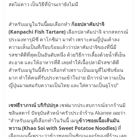
สดไม่คาว เป็นวิธีที่บ้านเรายังไม่มี
สำหรับเมนูในวันนี้ผมเลือกทำ
ก้อยปลาคัมปาจิ
(Kanpachi Fish Tartare)
เลือกปลาคัมปาจิ จากสหกรณ์
ประมงทารุมิซึ คาโกชิม่า มาทำ เพราะคนญี่ปุ่นเค้าลง
ความเห็นเป็นที่เรียบร้อยแล้วว่าปลาคัมปาจิของที่นี่มี
รสชาติดีที่สุดเป็นอันดับหนึ่ง ด้วยวิธีการเลี้ยงด้วยน้ำที่เย็น
สะอาด และให้อาหารที่ดี เลยทำให้เนื้อปลามีรสชาติดี
สำหรับเมนูวันนี้ที่เราเลือกทำเพราะเป็นเมนูที่ไม่ซับซ้อน
มาก ทำให้คนที่รับประทานเข้าใจง่าย มีการนำความเป็น
ญี่ปุ่นมาผสมกับความเป็นไทย และใส่ความเป็นยุโรป”
เชฟธีราภรณ์ บริกัปปกุล
เชฟมากประสบการณ์จากร้านมิ
ชลินสตาร์ ปัจจุบันหัวหน้าครัวประจำร้าน Akanee เผยว่า
“สำหรับเมนูที่เลือกทำในวันนี้ เมนู
ข้าวซอยเนื้อเส้นมัน
หวาน (Khao Soi with Sweet Potatoe Noodles)
ที่
เลือกเมนูนี้เพราะว่าข้าวซอยเป็นซิกเนเจอร์ของที่ร้าน เลย