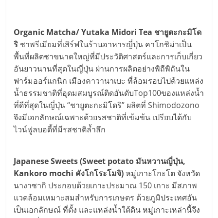
Organic Matcha/ Yutaka Midori Tea ชายูตะกะมิโด
ริ
ชาพรีเมียมที่เสิร์ฟในร้านอาหารญี่ปุ่น คาโกชิม่าเป็น
พื้นที่ผลิตชาขนาดใหญ่ที่มีประวัติศาสตร์และการเก็บเกี่ยว
อันยาวนานที่สุดในญี่ปุ่น ผ่านการผลิตอย่างพิถีพิถันใน
ฟาร์มออร์แกนิก เมืองคาวานาเบะ ที่ล้อมรอบไปด้วยแหล่ง
น้ำธรรมชาติที่อุดมสมบูรณ์ติดอันดับTop100ของแหล่งน้ำ
ที่ดีที่สุดในญี่ปุ่น “ชายูตะกะมิโดริ” ผลิตที่ Shimodozono
จึงมีเอกลักษณ์เฉพาะด้วยรสชาติที่เข้มข้น เปรียบได้กับ
ไวน์ฟูลบอดี้ที่มีรสชาติล้ำลึก
Japanese Sweets (Sweet potato มันหวานญี่ปุ่น,
Kankoro mochi คังโกโระโมจิ)
หมู่เกาะโกะโต จังหวัด
นางาซากิ ประกอบด้วยเกาะประมาณ 150 เกาะ มีสภาพ
แวดล้อมเหมาะสมสำหรับการเกษตร ด้วยภูมิประเทศอัน
เป็นเอกลักษณ์ ที่ตั้ง และแหล่งน้ำใต้ดิน หมู่เกาะเหล่านี้จึง