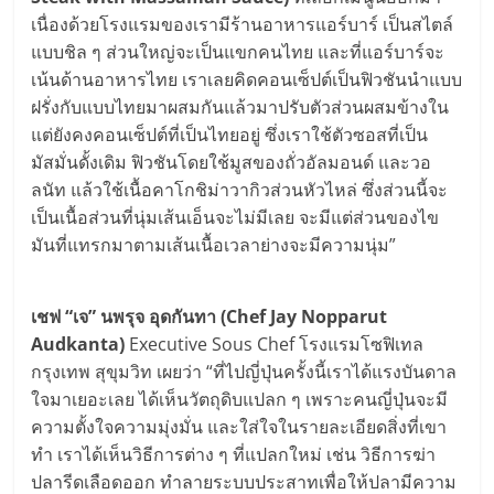
เนื่องด้วยโรงแรมของเรามีร้านอาหารแอร์บาร์ เป็นสไตล์
แบบชิล ๆ ส่วนใหญ่จะเป็นแขกคนไทย และที่แอร์บาร์จะ
เน้นด้านอาหารไทย เราเลยคิดคอนเซ็ปต์เป็นฟิวชันนำแบบ
ฝรั่งกับแบบไทยมาผสมกันแล้วมาปรับตัวส่วนผสมข้างใน
แต่ยังคงคอนเซ็ปต์ที่เป็นไทยอยู่ ซึ่งเราใช้ตัวซอสที่เป็น
มัสมั่นดั้งเดิม ฟิวชันโดยใช้มูสของถั่วอัลมอนด์ และวอ
ลนัท แล้วใช้เนื้อคาโกชิม่าวากิวส่วนหัวไหล่ ซึ่งส่วนนี้จะ
เป็นเนื้อส่วนที่นุ่มเส้นเอ็นจะไม่มีเลย จะมีแต่ส่วนของไข
มันที่แทรกมาตามเส้นเนื้อเวลาย่างจะมีความนุ่ม”
เชฟ “เจ” นพรุจ อุดกันทา (Chef Jay Nopparut
Audkanta)
Executive Sous Chef โรงแรมโซฟิเทล
กรุงเทพ สุขุมวิท เผยว่า “ที่ไปญี่ปุ่นครั้งนี้เราได้แรงบันดาล
ใจมาเยอะเลย ได้เห็นวัตถุดิบแปลก ๆ เพราะคนญี่ปุ่นจะมี
ความตั้งใจความมุ่งมั่น และใส่ใจในรายละเอียดสิ่งที่เขา
ทำ เราได้เห็นวิธีการต่าง ๆ ที่แปลกใหม่ เช่น วิธีการฆ่า
ปลารีดเลือดออก ทำลายระบบประสาทเพื่อให้ปลามีความ