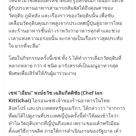
ใหม่ที่ไม่ใช่เพียงแค่รสชาติและรูปลักษณ์ภายนอก แต่ให้
ผู้รับประทานอาหารสามารถสัมผัสได้ถึงคุณค่าของ
วัตถุดิบ ภูมิหลัง และเรื่องราวของวัตถุดิบนั้น เพื่อขับ
เคลื่อนวัตถุดิบคุณภาพสูงจากประเทศญี่ปุ่นสู่อาหารไทย
และร้านอาหารชั้นนำ เราหวังว่าอาหารทุกคำและช่วง
เวลาแห่งความอร่อยนั้น จะกลายเป็นเรื่องราวสุดประทับ
ใจ ยากที่จะลืม”
โดยในกิจกรรมครั้งนี้เชฟ ทั้ง 5 ได้ทำการเลือกวัตถุดิบที่
หลากหลาย กว่า 4 ชนิด มารังสรรค์เป็นเมนูอาหารสุด
พิเศษเพื่อเสิร์ฟให้กับผู้มาร่วมงาน
เชฟ “เอียน” พงษ์ธวัช เฉลิมกิตติชัย (Chef Ian
Kittichai)
ไอรอนเชฟ เจ้าของร้านอาหารในไทย
สิงคโปร์ และประเทศสหรัฐอเมริกา, ได้กล่าวว่า “จากการ
ที่ผมได้ไปดูงานที่ประเทศญี่ปุ่นครั้งนี้ทำให้ผมเข้าใจว่า
ทำไมวัตถุดิบจากที่ญี่ปุ่นถึงแพง เพราะของเค้าพรีเมียม
ตั้งแต่วิธีการผลิต ภายใต้การดำเนินงานของรัฐบาล เค้า