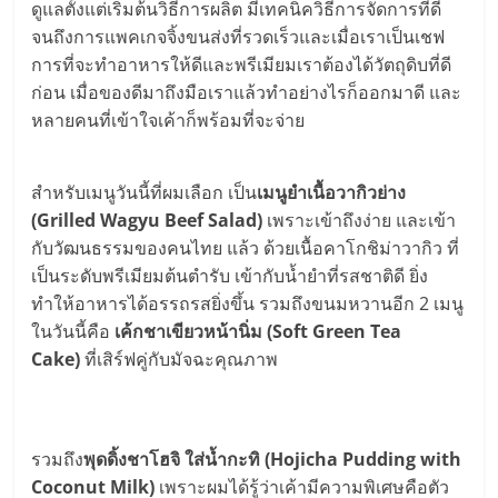
ดูแลตั้งแต่เริ่มต้นวิธีการผลิต มีเทคนิควิธีการจัดการที่ดี
จนถึงการแพคเกจจิ้งขนส่งที่รวดเร็วและเมื่อเราเป็นเชฟ
การที่จะทำอาหารให้ดีและพรีเมียมเราต้องได้วัตถุดิบที่ดี
ก่อน เมื่อของดีมาถึงมือเราแล้วทำอย่างไรก็ออกมาดี และ
หลายคนที่เข้าใจเค้าก็พร้อมที่จะจ่าย
สำหรับเมนูวันนี้ที่ผมเลือก เป็น
เมนูยำเนื้อวากิวย่าง
(Grilled Wagyu Beef Salad)
เพราะเข้าถึงง่าย และเข้า
กับวัฒนธรรมของคนไทย แล้ว ด้วยเนื้อคาโกชิม่าวากิว ที่
เป็นระดับพรีเมียมต้นตำรับ เข้ากับน้ำยำที่รสชาติดี ยิ่ง
ทำให้อาหารได้อรรถรสยิ่งขึ้น รวมถึงขนมหวานอีก 2 เมนู
ในวันนี้คือ
เค้กชาเขียวหน้านิ่ม (Soft Green Tea
Cake)
ที่เสิร์ฟคู่กับมัจฉะคุณภาพ
รวมถึง
พุดดิ้งชาโฮจิ ใส่น้ำกะทิ (Hojicha Pudding with
Coconut Milk)
เพราะผมได้รู้ว่าเค้ามีความพิเศษคือตัว