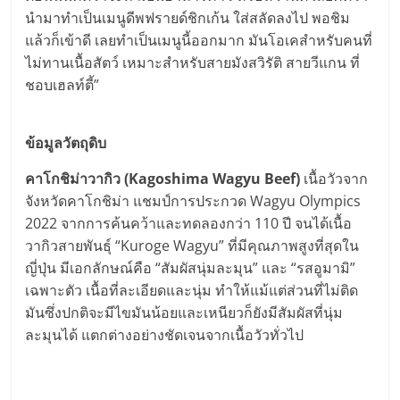
นำมาทำเป็นเมนูดีพฟรายด์ชิกเก้น ใส่สลัดลงไป พอชิม
แล้วก็เข้าดี เลยทำเป็นเมนูนี้ออกมาก มันโอเคสำหรับคนที่
ไม่ทานเนื้อสัตว์ เหมาะสำหรับสายมังสวิรัติ สายวีแกน ที่
ชอบเฮลท์ตี้”
ข้อมูลวัตถุดิบ
คาโกชิม่าวากิว (Kagoshima Wagyu Beef)
เนื้อวัวจาก
จังหวัดคาโกชิม่า แชมป์การประกวด Wagyu Olympics
2022 จากการค้นคว้าและทดลองกว่า 110 ปี จนได้เนื้อ
วากิวสายพันธุ์ “Kuroge Wagyu” ที่มีคุณภาพสูงที่สุดใน
ญี่ปุ่น มีเอกลักษณ์คือ “สัมผัสนุ่มละมุน” และ “รสอูมามิ”
เฉพาะตัว เนื้อที่ละเอียดและนุ่ม ทำให้แม้แต่ส่วนที่ไม่ติด
มันซึ่งปกติจะมีไขมันน้อยและเหนียวก็ยังมีสัมผัสที่นุ่ม
ละมุนได้ แตกต่างอย่างชัดเจนจากเนื้อวัวทั่วไป