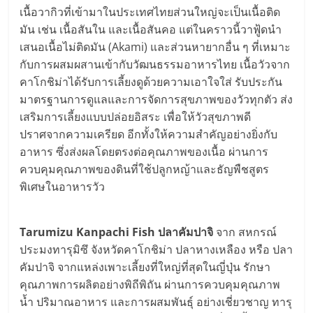
เนื้อวากิวที่เข้ามาในประเทศไทยส่วนใหญ่จะเป็นเนื้อติด
มัน เช่น เนื้อสันใน และเนื้อสันคอ แต่ในคราวนี้วาฟู้ดนำ
เสนอเนื้อไม่ติดมัน (Akami) และส่วนหายากอื่น ๆ ที่เหมาะ
กับการผสมผสานเข้ากับวัฒนธรรมอาหารไทย เนื้อวัวจาก
คาโกชิม่าได้รับการเลี้ยงดูด้วยความเอาใจใส่ รับประกัน
มาตรฐานการดูแลและการจัดการสุขภาพของวัวทุกตัว ส่ง
เสริมการเลี้ยงแบบปล่อยอิสระ เพื่อให้วัวสุขภาพดี
ปราศจากความเครียด อีกทั้งให้ความสำคัญอย่างยิ่งกับ
อาหาร ซึ่งส่งผลโดยตรงต่อคุณภาพของเนื้อ ผ่านการ
ควบคุมคุณภาพของดินที่ใช้ปลูกหญ้าและธัญพืชสูตร
พิเศษในอาหารวัว
Tarumizu Kanpachi Fish ปลาคัมปาจิ
จาก สหกรณ์
ประมงทารุมิซึ จังหวัดคาโกชิม่า ปลาหางเหลือง หรือ ปลา
คัมปาจิ จากแหล่งเพาะเลี้ยงที่ใหญ่ที่สุดในญี่ปุ่น รักษา
คุณภาพการผลิตอย่างพิถีพิถัน ผ่านการควบคุมคุณภาพ
น้ำ ปริมาณอาหาร และการผสมพันธุ์ อย่างเชี่ยวชาญ ทารุ