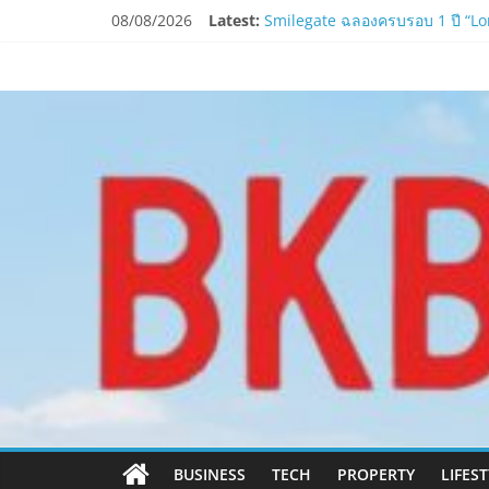
Skip
08/08/2026
Latest:
Smilegate ฉลองครบรอบ 1 ปี “Lord
to
LORDNINE จัดศึกคนดังสายเกม ไทย
content
www.bkbulletin
PIPPER STANDARD® เปิดตัวแชมพู
ห้ามพลาด! Smilegate เปิดตัว ‘เฮเ
นำ
เสนอ
ข่าว
ครบ
ทุก
ด้าน
BUSINESS
TECH
PROPERTY
LIFES