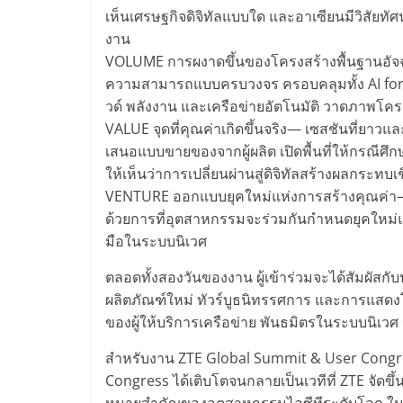
เห็นเศรษฐกิจดิจิทัลแบบใด และอาเซียนมีวิสัยทัศ
งาน
VOLUME การผงาดขึ้นของโครงสร้างพื้นฐานอัจฉ
ความสามารถแบบครบวงจร ครอบคลุมทั้ง AI for 
วด์ พลังงาน และเครือข่ายอัตโนมัติ วาดภาพโคร
VALUE จุดที่คุณค่าเกิดขึ้นจริง— เซสชันที่ยาวแ
เสนอแบบขายของจากผู้ผลิต เปิดพื้นที่ให้กรณีศึ
ให้เห็นว่าการเปลี่ยนผ่านสู่ดิจิทัลสร้างผลกระทบ
VENTURE ออกแบบยุคใหม่แห่งการสร้างคุณค่า— 
ด้วยการที่อุตสาหกรรมจะร่วมกันกำหนดยุคใหม่แ
มือในระบบนิเวศ
ตลอดทั้งสองวันของงาน ผู้เข้าร่วมจะได้สัมผัสกับ
ผลิตภัณฑ์ใหม่ ทัวร์บูธนิทรรศการ และการแสดงโช
ของผู้ให้บริการเครือข่าย พันธมิตรในระบบนิเวศ
สำหรับงาน ZTE Global Summit & User Congress
Congress ได้เติบโตจนกลายเป็นเวทีที่ ZTE จัดขึ้
หมายสำคัญของอุตสาหกรรมไอซีทีระดับโลก ในแต่ล