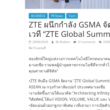
BUSINESS
PR News
Tech
ZTE ผนึกกำลัง GSMA จัด
เวที “ZTE Global Summit
29/06/2026
Bk Bulletin
0 Comments
GSM
พีอาร์ เอเจนซี่
สองยักษ์ใหญ่แห่งวงการเทคโนโลยีโทรคมนาคมระ
มาเลเซีย รวมพลผู้นำอุตสาหกรรมไอซีทีจากทั่วโลก
คุณค่าทางดิจิทัล”
•ZTE จับมือ GSMA จัดงาน “ZTE Global Summit 
ASEAN ณ กรุงกัวลาลัมเปอร์ ประเทศมาเลเซีย
•งานจัดขึ้นภายใต้แนวคิด “Architecting Infinity 
วิสัยทัศน์ ได้แก่ VISION, VOLUME, VALUE แล
•อัดแน่นด้วยปาฐกถาพิเศษ เวทีเสวนา การเปิดตัวผ