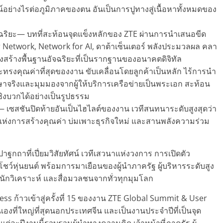
น์อย่างไรต่อภูมิภาคของตน อันเป็นการปูทางสู่เนื้อหาทั้งหมดของ
ริยะ— บทที่สะท้อนจุดแข็งหลักของ ZTE ผ่านการนำเสนอขีด
Network, Network for AI, ดาต้าเซ็นเตอร์ พลังประมวลผล คลา
งสร้างพื้นฐานอัจฉริยะที่เป็นรากฐานของอนาคตดิจิทัล
ละทรงคุณค่าที่สุดของงาน ขับเคลื่อนโดยลูกค้าเป็นหลัก ไร้การนำ
กษาจริงและมุมมองจากผู้ให้บริการเครือข่ายเป็นพระเอก สะท้อน
เชิงบวกได้อย่างเป็นรูปธรรม
เซสชันปิดท้ายอันเป็นไฮไลต์ของงาน เวทีสนทนาระดับสูงสุดว่า
ห่งการสร้างคุณค่า บ่มเพาะธุรกิจใหม่ และสานพลังความร่วม
ปาฐกถาที่เปี่ยมวิสัยทัศน์ เวทีเสวนาแห่งวงการ การเปิดตัว
ว์หุ่นยนต์ พร้อมการมาเยือนของผู้นำภาครัฐ ผู้บริหารระดับสูง
 นักวิเคราะห์ และสื่อมวลชนจากทั่วทุกมุมโลก
 ก้าวเข้าสู่ครั้งที่ 15 ของงาน ZTE Global Summit & User
นเองที่ใหญ่ที่สุดนอกประเทศจีน และเป็นงานประจำปีที่เป็นจุด
ะปีงานนี้รวบรวมผู้นำทางความคิด เจ้าหน้าที่ภาครัฐ ผู้