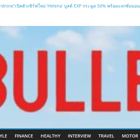
nine”เปิดตัวเซิร์ฟใหม่ ‘Helena’ บูสต์ EXP กระฉูด 50% พร้อมแจกซัมมอนสู
 ปะทะ ฟิลิปปินส์ใน “Rise of the Tenth Lord”
.com
อาบน้ำ และ โฟมอาบแห้งสัตว์เลี้ยง
ลนา’ เซิร์ฟเวอร์ใหม่ของ LORDNINE 29 ก.ค. นี้
TYLE
FINANCE
HEALTHY
INTERVIEW
TRAVEL
MOTOR