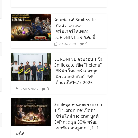
ห้ามพลาด! Smilegate
เปิดตัว ‘เฮเลนา’
เซิร์ฟเวอร์ใหม่ของ
LORDNINE 29 ก.ค. นี้
0
29/07/2026
LORDNINE ครบรอบ 1 ปี!
Smilegate เปิด “Helena”
เซิร์ฟฯ ใหม่ พร้อมอาวุธ
เคียวและศึกกิลด์-PvP
เดือดครึ่งปีหลัง 2026
0
27/07/2026
Smilegate ฉลองครบรอบ
1 ปี “Lordnine”เปิดตัว
เซิร์ฟใหม่ ‘Helena’ บูสต์
EXP กระฉูด 50% พร้อม
แจกซัมมอนสูงสุด 1,111
ครั้ง!