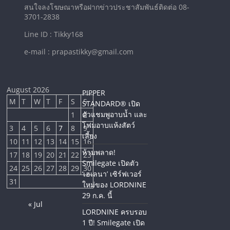
สนใจลงโฆษณาหรือฝากข่าวประชาสัมพันธ์ติดต่อ 08-
3701-2838
Line ID : Tikky168
e-mail : prapastikky@gmail.com
August 2026
PIPPER
M
T
W
T
F
S
S
STANDARD® เปิด
ตัวแชมพูอาบน้ำ และ
1
2
โฟมอาบแห้งสัตว์
3
4
5
6
7
8
9
เลี้ยง
10
11
12
13
14
15
16
ห้ามพลาด!
17
18
19
20
21
22
23
Smilegate เปิดตัว
24
25
26
27
28
29
30
‘เฮเลนา’ เซิร์ฟเวอร์
31
ใหม่ของ LORDNINE
29 ก.ค. นี้
« Jul
LORDNINE ครบรอบ
1 ปี! Smilegate เปิด