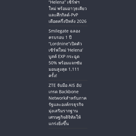
“Helena” เซิร์ฟฯ
ใหม่ พร้อมอาวุธเคียว
และศึกกิลด์-PvP
เดือดครึ่งปีหลัง 2026
Smilegate ฉลอง
ครบรอบ 1 ปี
“Lordnine”เปิดตัว
เซิร์ฟใหม่ ‘Helena’
บูสต์ EXP กระฉูด
50% พร้อมแจกซัม
มอนสูงสุด 1,111
ครั้ง!
ZTE จับมือ AIS อัป
เกรด Backbone
Networkสำหรับภาค
รัฐและองค์กรธุรกิจ
มุ่งเสริมรากฐาน
เศรษฐกิจดิจิทัลให้
แกร่งยิ่งขึ้น