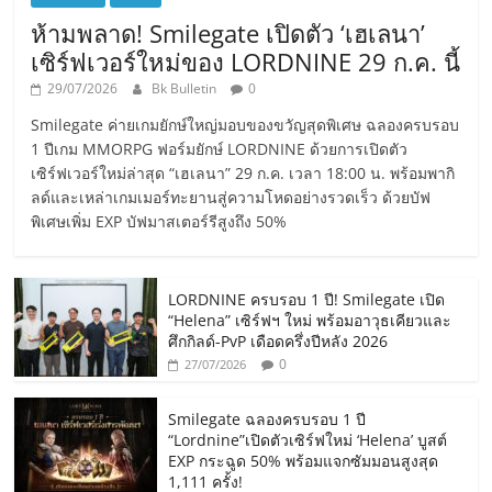
ห้ามพลาด! Smilegate เปิดตัว ‘เฮเลนา’
เซิร์ฟเวอร์ใหม่ของ LORDNINE 29 ก.ค. นี้
29/07/2026
Bk Bulletin
0
Smilegate ค่ายเกมยักษ์ใหญ่มอบของขวัญสุดพิเศษ ฉลองครบรอบ
1 ปีเกม MMORPG ฟอร์มยักษ์ LORDNINE ด้วยการเปิดตัว
เซิร์ฟเวอร์ใหม่ล่าสุด “เฮเลนา” 29 ก.ค. เวลา 18:00 น. พร้อมพากิ
ลด์และเหล่าเกมเมอร์ทะยานสู่ความโหดอย่างรวดเร็ว ด้วยบัฟ
พิเศษเพิ่ม EXP บัฟมาสเตอร์รีสูงถึง 50%
LORDNINE ครบรอบ 1 ปี! Smilegate เปิด
“Helena” เซิร์ฟฯ ใหม่ พร้อมอาวุธเคียวและ
ศึกกิลด์-PvP เดือดครึ่งปีหลัง 2026
0
27/07/2026
Smilegate ฉลองครบรอบ 1 ปี
“Lordnine”เปิดตัวเซิร์ฟใหม่ ‘Helena’ บูสต์
EXP กระฉูด 50% พร้อมแจกซัมมอนสูงสุด
1,111 ครั้ง!