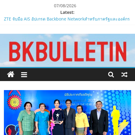
Skip
07/08/2026
to
Latest:
content
Smilegate ฉลองครบรอบ 1 ปี “Lordnine”เปิดตัวเซิร์ฟใหม่ ‘Helena’
บูสต์ EXP กระฉูด 50% พร้อมแจกซัมมอนสูงสุด 1,111 ครั้ง!
www.bkbulletin.co
ZTE จับมือ AIS อัปเกรด Backbone Networkสำหรับภาครัฐและองค์กร
ธุรกิจ มุ่งเสริมรากฐานเศรษฐกิจดิจิทัลให้แกร่งยิ่งขึ้น
PIPPER STANDARD® เปิดตัวแชมพูอาบน้ำ และ โฟมอาบแห้งสัตว์
นำ
เลี้ยง
เสนอ
ห้ามพลาด! Smilegate เปิดตัว ‘เฮเลนา’ เซิร์ฟเวอร์ใหม่ของ
ข่าว
LORDNINE 29 ก.ค. นี้
ครบ
LORDNINE ครบรอบ 1 ปี! Smilegate เปิด “Helena” เซิร์ฟฯ ใหม่
ทุก
พร้อมอาวุธเคียวและศึกกิลด์-PvP เดือดครึ่งปีหลัง 2026
ด้าน