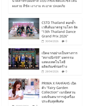
นวดสำหรับผมทำสี แบบไร้ซัลเฟตและซิลิโคน
ผมสวย สีชัด เงางาม สะอาด ปลอดภัย
CSTD Thailand ตอกย้ำ
เวทีเต้นมาตรฐานโลก จัด
“13th Thailand Dance
Grand Prix 2026”
0
30/04/2026
เปิดฉากอย่างเป็นทางการ
“สถาปนิก’69” มหกรรม
แสดงเทคโนโลยี
ผลิตภัณฑ์ก่อสร้าง
0
28/04/2026
PRIMA X FAHFAHS เปิด
ตัว “Fairy Garden
Collection” เนรมิตสวน
แห่งจินตนาการสู่เครื่อง
ประดับสุดพิเศษ