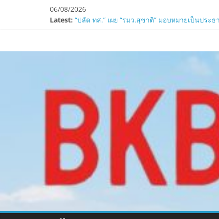
Skip
06/08/2026
to
Latest:
ZTE จับมือ AIS อัปเกรด Backbone Networkสำหรับ
content
“ปลัด ทส.” เผย “รมว.สุชาติ” มอบหมายเป็นประธา
www.bkbulletin
ห้ามพลาด! Smilegate เปิดตัว ‘เฮเลนา’ เซิร์ฟเวอ
LORDNINE ครบรอบ 1 ปี! Smilegate เปิด “Helena”
Smilegate ฉลองครบรอบ 1 ปี “Lordnine”เปิดตัวเซ
นำ
เสนอ
ข่าว
ครบ
ทุก
ด้าน