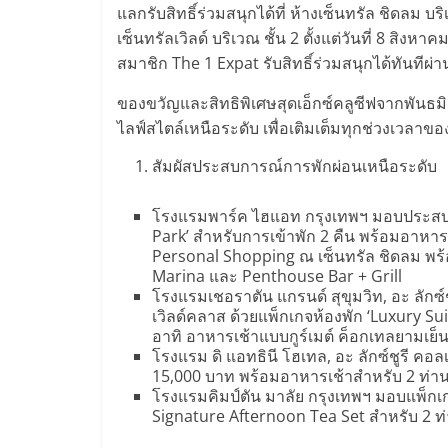
แลกรับสิทธิ์ร่วมสนุกได้ที่ ห้างเซ็นทรัล ชิดลม 
เซ็นทรัลเวิลด์ บริเวณ ชั้น 2 ตั้งแต่วันที่ 8 สิงหา
สมาชิก The 1 Expat รับสิทธิ์ร่วมสนุกได้ทันทีผ
ของขวัญและสิทธิพิเศษสุดเอ็กซ์คลูซีฟจากพันธมิต
ไลฟ์สไตล์เหนือระดับ เพื่อเติมเต็มทุกช่วงเวลาของ
สัมผัสประสบการณ์การพักผ่อนเหนือระดับ
โรงแรมพาร์ค ไฮแอท กรุงเทพฯ มอบประสบกา
Park’ สำหรับการเข้าพัก 2 คืน พร้อมอาหาร
Personal Shopping ณ เซ็นทรัล ชิดลม พ
Marina และ Penthouse Bar + Grill
โรงแรมเชอราตัน แกรนด์ สุขุมวิท, อะ ลัก
เวิลด์คลาส ด้วยแพ็กเกจห้องพัก ‘Luxury Sui
อาทิ อาหารเช้าแบบกูร์เมต์ ค็อกเทลยามเย็
โรงแรม ดิ แอทธินี โฮเทล, อะ ลักซ์ชูรี คอล
15,000 บาท พร้อมอาหารเช้าสำหรับ 2 ท่า
โรงแรมคิมป์ตัน มาลัย กรุงเทพฯ มอบแพ็กเก
Signature Afternoon Tea Set สำหรับ 2 ท่าน