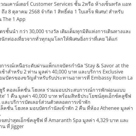
บริเวณเคาน์เตอร์ Customer Services ชั้น 2หรือ ห้างเซ็นทรัล แอท
คม ถึง 8 ตุลาคม 2568 จำกัด 1 สิทธิ์ต่อ 1 ใบเสร็จ พิเศษ! สำหรับ
่าน The 1 App
รชั้นนำ กว่า 30,000 รางวัล เติมเต็มทุกมิติแห่งการเดินทางและ
นักท่องเที่ยวจากทั่วทุกมุมโลกให้พิเศษยิ่งกว่าที่เคย ได้แก่
รณ์เหนือระดับผ่านแพ็กเกจบัตรกำนัล ‘Stay & Savor at the
เช้าสำหรับ 2 ท่าน มูลค่า 40,000 บาท และบริการ Exclusive
ร้อมบัตรของขวัญสำหรับรับประทานอาหารที่ Embassy Room La
ซ์ชูรี คอลเล็คชั่น โฮเทล ร่วมมอบประสบการณ์การพักผ่อนแบบ
te’ 1 คืน มูลค่า 40,000 บาท พร้อมสิทธิประโยชน์สุดเอ็กซ์คลูซีฟ
น และบริการบัตเลอร์ส่วนตัวตลอดการเข้าพัก
เล็คชั่น โฮเทล มอบบัตรกำนัลเข้าพัก 2 คืน ที่ห้อง Athenee มูลค่า
น
จสปาสุดเอ็กซ์คลูซีฟ ที่ Amaranth Spa มูลค่า 4,329 บาท และ
 ที่ Jigger