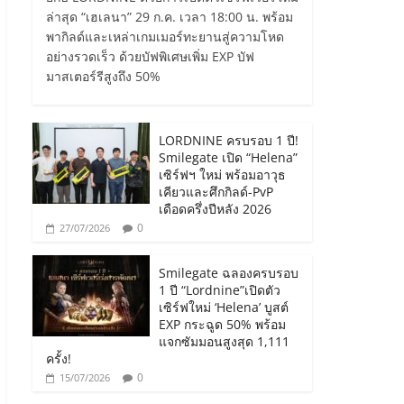
ล่าสุด “เฮเลนา” 29 ก.ค. เวลา 18:00 น. พร้อม
พากิลด์และเหล่าเกมเมอร์ทะยานสู่ความโหด
อย่างรวดเร็ว ด้วยบัฟพิเศษเพิ่ม EXP บัฟ
มาสเตอร์รีสูงถึง 50%
LORDNINE ครบรอบ 1 ปี!
Smilegate เปิด “Helena”
เซิร์ฟฯ ใหม่ พร้อมอาวุธ
เคียวและศึกกิลด์-PvP
เดือดครึ่งปีหลัง 2026
0
27/07/2026
Smilegate ฉลองครบรอบ
1 ปี “Lordnine”เปิดตัว
เซิร์ฟใหม่ ‘Helena’ บูสต์
EXP กระฉูด 50% พร้อม
แจกซัมมอนสูงสุด 1,111
ครั้ง!
0
15/07/2026