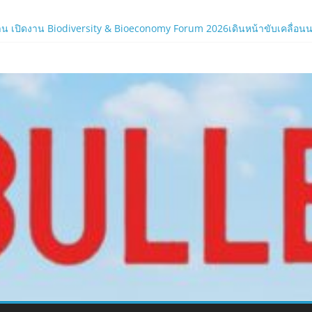
ภาครัฐและองค์กรธุรกิจ มุ่งเสริมรากฐานเศรษฐกิจดิจิทัลให้แกร่งยิ่งขึ้น
น เปิดงาน Biodiversity & Bioeconomy Forum 2026เดินหน้าขับเคลื่อนนโยบ
.com
ร์ใหม่ของ LORDNINE 29 ก.ค. นี้
 เซิร์ฟฯ ใหม่ พร้อมอาวุธเคียวและศึกกิลด์-PvP เดือดครึ่งปีหลัง 2026
ิร์ฟใหม่ ‘Helena’ บูสต์ EXP กระฉูด 50% พร้อมแจกซัมมอนสูงสุด 1,111 ครั