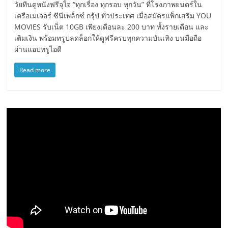
วัยทีนดูหนังฟรีจุใจ “ทุกเรื่อง ทุกรอบ ทุกวัน” ที่โรงภาพยนตร์ใน
เครือเมเจอร์ ซีนีเพล็กซ์ กรุ้ป ทั่วประเทศ เมื่อสมัครแพ็กเสริม YOU
MOVIES รับเน็ต 10GB เพียงเดือนละ 200 บาท ทั้งรายเดือน และ
เติมเงิน พร้อมทรูปลดล็อกให้ดูฟรีครบทุกความบันเทิง บนมือถือ
ผ่านแอปทรูไอดี
Read more