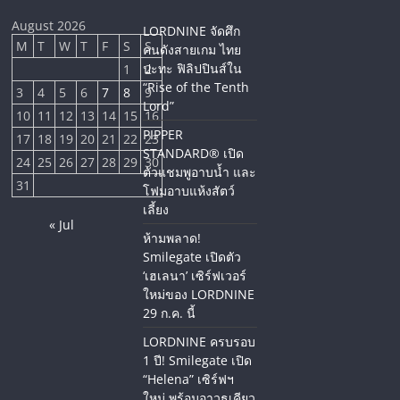
August 2026
LORDNINE จัดศึก
M
T
W
T
F
S
S
คนดังสายเกม ไทย
ปะทะ ฟิลิปปินส์ใน
1
2
“Rise of the Tenth
3
4
5
6
7
8
9
Lord”
10
11
12
13
14
15
16
PIPPER
17
18
19
20
21
22
23
STANDARD® เปิด
24
25
26
27
28
29
30
ตัวแชมพูอาบน้ำ และ
31
โฟมอาบแห้งสัตว์
เลี้ยง
« Jul
ห้ามพลาด!
Smilegate เปิดตัว
‘เฮเลนา’ เซิร์ฟเวอร์
ใหม่ของ LORDNINE
29 ก.ค. นี้
LORDNINE ครบรอบ
1 ปี! Smilegate เปิด
“Helena” เซิร์ฟฯ
ใหม่ พร้อมอาวุธเคียว