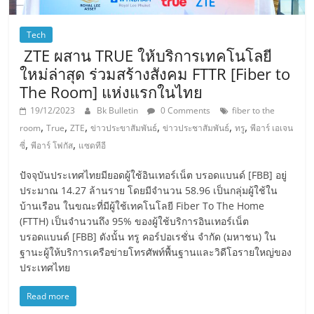
Tech
ZTE ผสาน TRUE ให้บริการเทคโนโลยี
ใหม่ล่าสุด ร่วมสร้างสังคม FTTR [Fiber to
The Room] แห่งแรกในไทย
19/12/2023
Bk Bulletin
0 Comments
fiber to the
,
,
,
,
,
,
room
True
ZTE
ข่าวประขาสัมพันธ์
ข่าวประชาสัมพันธ์
ทรู
พีอาร์ เอเจน
,
,
ซี่
พีอาร์ โฟกัส
แซดทีอี
ปัจจุบันประเทศไทยมียอดผู้ใช้อินเทอร์เน็ต บรอดแบนด์ [FBB] อยู่
ประมาณ 14.27 ล้านราย โดยมีจำนวน 58.96 เป็นกลุ่มผู้ใช้ใน
บ้านเรือน ในขณะที่มีผู้ใช้เทคโนโลยี Fiber To The Home
(FTTH) เป็นจำนวนถึง 95% ของผู้ใช้บริการอินเทอร์เน็ต
บรอดแบนด์ [FBB] ดังนั้น ทรู คอร์ปอเรชั่น จำกัด (มหาชน) ใน
ฐานะผู้ให้บริการเครือข่ายโทรศัพท์พื้นฐานและวิดีโอรายใหญ่ของ
ประเทศไทย
Read more