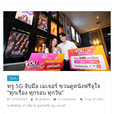
Tech
ทรู 5G จับมือ เมเจอร์ ขวนดูหนังฟรีจุใจ
“ทุกเรื่อง ทุกรอบ ทุกวัน”
,
15/10/2022
Bk Bulletin
0 Comments
True
ข่าวประ
,
,
,
,
ขาสัมพันธ์
ข่าวพีอาร์
ดูหนังฟรี
ทรู
เมเจอร์