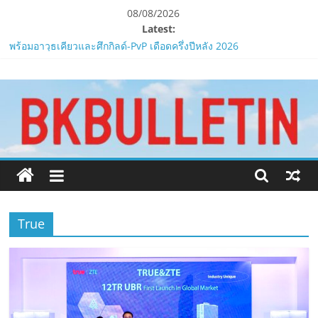
Skip
08/08/2026
to
Latest:
content
LORDNINE ครบรอบ 1 ปี! Smilegate เปิด “Helena” เซิร์ฟฯ ใหม่
พร้อมอาวุธเคียวและศึกกิลด์-PvP เดือดครึ่งปีหลัง 2026
www.bkbulletin.co
Smilegate ฉลองครบรอบ 1 ปี “Lordnine”เปิดตัวเซิร์ฟใหม่ ‘Helena’
บูสต์ EXP กระฉูด 50% พร้อมแจกซัมมอนสูงสุด 1,111 ครั้ง!
LORDNINE จัดศึกคนดังสายเกม ไทย ปะทะ ฟิลิปปินส์ใน “Rise of the
นำ
Tenth Lord”
เสนอ
PIPPER STANDARD® เปิดตัวแชมพูอาบน้ำ และ โฟมอาบแห้งสัตว์
ข่าว
เลี้ยง
ครบ
ห้ามพลาด! Smilegate เปิดตัว ‘เฮเลนา’ เซิร์ฟเวอร์ใหม่ของ
ทุก
LORDNINE 29 ก.ค. นี้
ด้าน
True