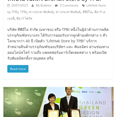
20/07/2023
Bk Bulletin
0 Comments
LifeHak Store
,
,
,
,
,
by TPBI
TPBI
ข่าวประขาสัมพันธ์
ข่าวประชาสัมพันธ์
ทีพีบีไอ
พีอาร์ เอ
,
เจนซี่
พีอาร์ โฟกัส
บริษัท ทีพีบีไอ จำกัด (มหาชน) หรือ TPBI หนึ่งในผู้นำด้านการผลิต
บรรจุภัณฑ์ครบวงจร ได้รับการยอมรับจากลูกค้าองค์กรต่าง ๆ ทั่ว
โลกมากว่า 40 ปี เปิดตัว “LifeHak Store by TPBI” บริการ
จำหน่ายสินค้าบรรจุภัณฑ์ของบริษัทฯ และ พันธมิตร ผ่านช่องทาง
ออนไลน์สโตร์ รวมถึง แพลตฟอร์มมาร์เก็ตเพลสต่าง ๆ พร้อมเปิด
รับพันธมิตรทั้งรายบุคคล หรือ
Read more