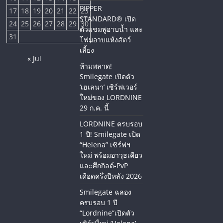
PIPPER
17
18
19
20
21
22
23
STANDARD® เปิด
24
25
26
27
28
29
30
ตัวแชมพูอาบน้ำ และ
31
โฟมอาบแห้งสัตว์
เลี้ยง
« Jul
ห้ามพลาด!
Smilegate เปิดตัว
‘เฮเลนา’ เซิร์ฟเวอร์
ใหม่ของ LORDNINE
29 ก.ค. นี้
LORDNINE ครบรอบ
1 ปี! Smilegate เปิด
“Helena” เซิร์ฟฯ
ใหม่ พร้อมอาวุธเคียว
และศึกกิลด์-PvP
เดือดครึ่งปีหลัง 2026
Smilegate ฉลอง
ครบรอบ 1 ปี
“Lordnine”เปิดตัว