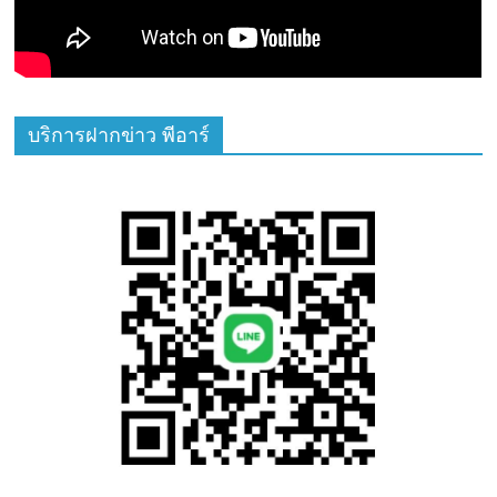
บริการฝากข่าว พีอาร์