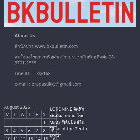
About Us
สำนักข่าว www.bkbulletin.com
สนใจลงโฆษณาหรือฝากข่าวประชาสัมพันธ์ติดต่อ 08-
3701-2838
Line ID : Tikky168
e-mail : prapastikky@gmail.com
August 2026
LORDNINE จัดศึก
M
T
W
T
F
S
S
คนดังสายเกม ไทย
ปะทะ ฟิลิปปินส์ใน
1
2
“Rise of the Tenth
3
4
5
6
7
8
9
Lord”
10
11
12
13
14
15
16