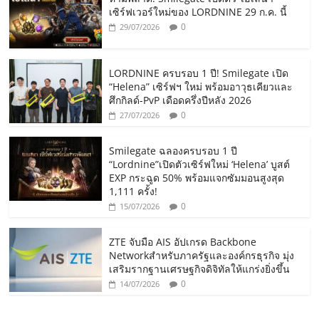
เซิร์ฟเวอร์ใหม่ของ LORDNINE 29 ก.ค. นี้
0
29/07/2026
LORDNINE ครบรอบ 1 ปี! Smilegate เปิด
“Helena” เซิร์ฟฯ ใหม่ พร้อมอาวุธเคียวและ
ศึกกิลด์-PvP เดือดครึ่งปีหลัง 2026
0
27/07/2026
Smilegate ฉลองครบรอบ 1 ปี
“Lordnine”เปิดตัวเซิร์ฟใหม่ ‘Helena’ บูสต์
EXP กระฉูด 50% พร้อมแจกซัมมอนสูงสุด
1,111 ครั้ง!
0
15/07/2026
ZTE จับมือ AIS อัปเกรด Backbone
Networkสำหรับภาครัฐและองค์กรธุรกิจ มุ่ง
เสริมรากฐานเศรษฐกิจดิจิทัลให้แกร่งยิ่งขึ้น
0
14/07/2026