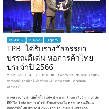
BUSINESS
PR News
Property
TPBI ได้รับรางวัลจรรยา
บรรณดีเด่น หอการค้าไทย
ประจำปี 2566
,
14/12/2023
Bk Bulletin
0 Comments
TPBI
ข่าวประ
,
,
,
,
ขาสัมพันธ์
ข่าวพีอาร์
พีอาร์ เอเจนซี่
รางวัลจรรยาบรรณดีเด่น
หอการค้าไทย
นางสาวชมัยพร เอื้อไพโรจน์กิจ ประธานเจ้าหน้าที่บริหาร บริษัท
ทีพีบีไอ จำกัด (มหาชน) เข้ารับมอบรางวัลจรรยาบรรณดีเด่น
หอการค้าไทย ประจำปี 2566 จาก ดร. สุเมธ ตันติเวชกุล