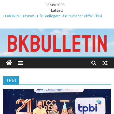
Skip
08/08/2026
to
Latest:
content
LORDNINE ครบรอบ 1 ปี! Smilegate เปิด “Helena” เซิร์ฟฯ ใหม่
พร้อมอาวุธเคียวและศึกกิลด์-PvP เดือดครึ่งปีหลัง 2026
www.bkbulletin.co
Smilegate ฉลองครบรอบ 1 ปี “Lordnine”เปิดตัวเซิร์ฟใหม่ ‘Helena’
บูสต์ EXP กระฉูด 50% พร้อมแจกซัมมอนสูงสุด 1,111 ครั้ง!
LORDNINE จัดศึกคนดังสายเกม ไทย ปะทะ ฟิลิปปินส์ใน “Rise of the
นำ
Tenth Lord”
เสนอ
PIPPER STANDARD® เปิดตัวแชมพูอาบน้ำ และ โฟมอาบแห้งสัตว์
ข่าว
เลี้ยง
ครบ
ห้ามพลาด! Smilegate เปิดตัว ‘เฮเลนา’ เซิร์ฟเวอร์ใหม่ของ
ทุก
LORDNINE 29 ก.ค. นี้
ด้าน
TPBI