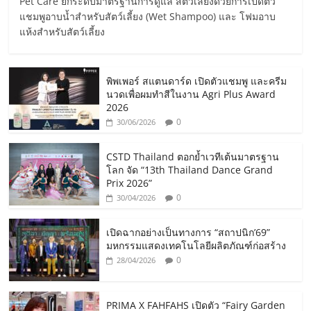
Pet Care ยกระดับมาตรฐานการดูแล สัตว์เลี้ยงด้วยการเปิดตัว
แชมพูอาบน้ำสำหรับสัตว์เลี้ยง (Wet Shampoo) และ โฟมอาบ
แห้งสำหรับสัตว์เลี้ยง
พิพเพอร์ สแตนดาร์ด เปิดตัวแชมพู และครีม
นวดเพื่อผมทำสีในงาน Agri Plus Award
2026
0
30/06/2026
CSTD Thailand ตอกย้ำเวทีเต้นมาตรฐาน
โลก จัด “13th Thailand Dance Grand
Prix 2026”
0
30/04/2026
เปิดฉากอย่างเป็นทางการ “สถาปนิก’69”
มหกรรมแสดงเทคโนโลยีผลิตภัณฑ์ก่อสร้าง
0
28/04/2026
PRIMA X FAHFAHS เปิดตัว “Fairy Garden