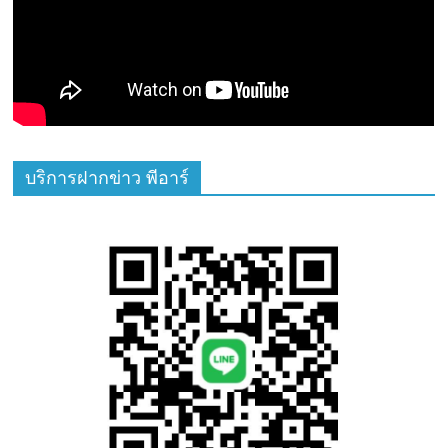
บริการฝากข่าว พีอาร์