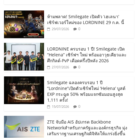
ห้ามพลาด! Smilegate เปิดตัว ‘เฮเลนา’
เซิร์ฟเวอร์ใหม่ของ LORDNINE 29 ก.ค. นี้
0
29/07/2026
LORDNINE ครบรอบ 1 ปี! Smilegate เปิด
“Helena” เซิร์ฟฯ ใหม่ พร้อมอาวุธเคียวและ
ศึกกิลด์-PvP เดือดครึ่งปีหลัง 2026
0
27/07/2026
Smilegate ฉลองครบรอบ 1 ปี
“Lordnine”เปิดตัวเซิร์ฟใหม่ ‘Helena’ บูสต์
EXP กระฉูด 50% พร้อมแจกซัมมอนสูงสุด
1,111 ครั้ง!
0
15/07/2026
ZTE จับมือ AIS อัปเกรด Backbone
Networkสำหรับภาครัฐและองค์กรธุรกิจ มุ่ง
เสริมรากฐานเศรษฐกิจดิจิทัลให้แกร่งยิ่งขึ้น