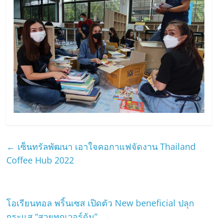
←
เซ็นทรัลพัฒนา เอาใจคอกาแฟจัดงาน Thailand
Coffee Hub 2022
โอเรียนทอล พริ้นเซส เปิดตัว New beneficial ปลุก
กระแส “สวยทุกเวอร์ฉัน”
→