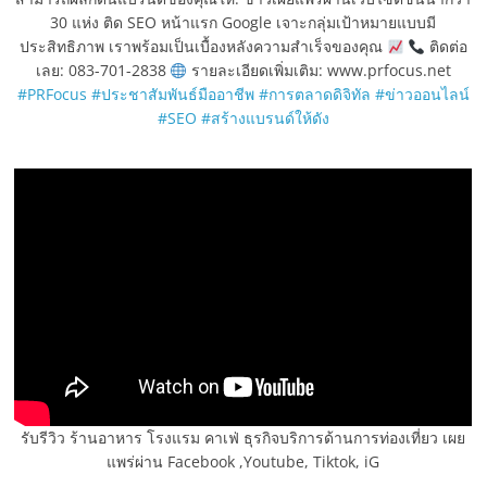
30 แห่ง ติด SEO หน้าแรก Google เจาะกลุ่มเป้าหมายแบบมี
ประสิทธิภาพ เราพร้อมเป็นเบื้องหลังความสำเร็จของคุณ
ติดต่อ
เลย: 083-701-2838
รายละเอียดเพิ่มเติม: www.prfocus.net
#PRFocus
#ประชาสัมพันธ์มืออาชีพ
#การตลาดดิจิทัล
#ข่าวออนไลน์
#SEO
#สร้างแบรนด์ให้ดัง
รับรีวิว ร้านอาหาร โรงแรม คาเฟ่ ธุรกิจบริการด้านการท่องเที่ยว เผย
แพร่ผ่าน Facebook ,Youtube, Tiktok, iG