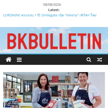
Skip
08/08/2026
to
Latest:
content
LORDNINE ครบรอบ 1 ปี! Smilegate เปิด “Helena” เซิร์ฟฯ ใหม่
พร้อมอาวุธเคียวและศึกกิลด์-PvP เดือดครึ่งปีหลัง 2026
www.bkbulletin.co
Smilegate ฉลองครบรอบ 1 ปี “Lordnine”เปิดตัวเซิร์ฟใหม่ ‘Helena’
บูสต์ EXP กระฉูด 50% พร้อมแจกซัมมอนสูงสุด 1,111 ครั้ง!
LORDNINE จัดศึกคนดังสายเกม ไทย ปะทะ ฟิลิปปินส์ใน “Rise of the
นำ
Tenth Lord”
เสนอ
PIPPER STANDARD® เปิดตัวแชมพูอาบน้ำ และ โฟมอาบแห้งสัตว์
ข่าว
เลี้ยง
ครบ
ห้ามพลาด! Smilegate เปิดตัว ‘เฮเลนา’ เซิร์ฟเวอร์ใหม่ของ
ทุก
LORDNINE 29 ก.ค. นี้
ด้าน