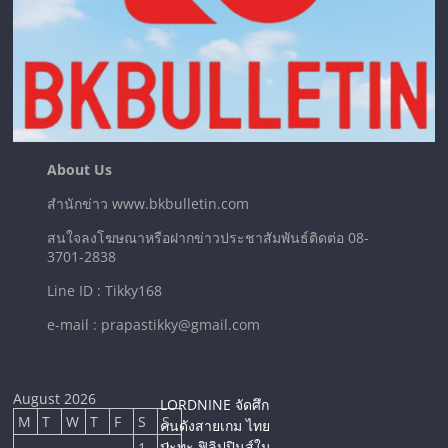
About Us
สำนักข่าว www.bkbulletin.com
สนใจลงโฆษณาหรือฝากข่าวประชาสัมพันธ์ติดต่อ 08-
3701-2838
Line ID : Tikky168
e-mail : prapastikky@gmail.com
August 2026
LORDNINE จัดศึก
M
T
W
T
F
S
S
คนดังสายเกม ไทย
ปะทะ ฟิลิปปินส์ใน
1
2