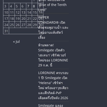
“Rise of the Tenth
3
4
5
6
7
8
9
Lord”
10
11
12
13
14
15
16
PIPPER
17
18
19
20
21
22
23
STANDARD® เปิด
24
25
26
27
28
29
30
ตัวแชมพูอาบน้ำ และ
31
โฟมอาบแห้งสัตว์
เลี้ยง
« Jul
ห้ามพลาด!
Smilegate เปิดตัว
‘เฮเลนา’ เซิร์ฟเวอร์
ใหม่ของ LORDNINE
29 ก.ค. นี้
LORDNINE ครบรอบ
1 ปี! Smilegate เปิด
“Helena” เซิร์ฟฯ
ใหม่ พร้อมอาวุธเคียว
และศึกกิลด์-PvP
เดือดครึ่งปีหลัง 2026
Smilegate ฉลอง