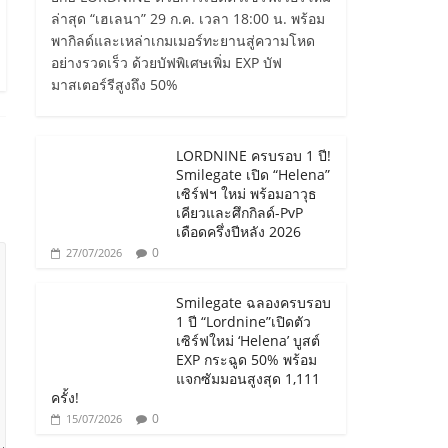
ล่าสุด “เฮเลนา” 29 ก.ค. เวลา 18:00 น. พร้อม
พากิลด์และเหล่าเกมเมอร์ทะยานสู่ความโหด
อย่างรวดเร็ว ด้วยบัฟพิเศษเพิ่ม EXP บัฟ
มาสเตอร์รีสูงถึง 50%
LORDNINE ครบรอบ 1 ปี!
Smilegate เปิด “Helena”
เซิร์ฟฯ ใหม่ พร้อมอาวุธ
เคียวและศึกกิลด์-PvP
เดือดครึ่งปีหลัง 2026
0
27/07/2026
Smilegate ฉลองครบรอบ
1 ปี “Lordnine”เปิดตัว
เซิร์ฟใหม่ ‘Helena’ บูสต์
EXP กระฉูด 50% พร้อม
แจกซัมมอนสูงสุด 1,111
ครั้ง!
0
15/07/2026