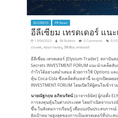
BUSINESS
PR News
อีลีเซียม เทรดเดอร์ แน
13/06/2023
Bk Bulletin
0 Comments
ELYS
,
,
ประเทศ
สอนการลงทุน
อีลีเซี่ยม เทรดเดอร์
อีลีเซี่ยม เทรดเดอร์ [Elysium Trader] สถาบันส
Secrets INVESTMENT FORUM แนะนำเคล็ดลับกา
กำไรได้อย่างสม่ำเสมอ ด้วยการใช้ Options และ
หุ้น Coca-Cola ซึ่งเคล็ดลับเหล่านี้ จะถูกเปิดเผ
INVESTMENT FORUM โดยเปิดให้ผู้สนใจเข้าร่วมร
นายณัฐกฤษ อภิธนรัตน์
(อาจารย์นัท) ผู้ก่อตั้ง 
การลงทุนหุ้นในต่างประเทศ โดยกำเนิดจากแรงบันด
ขึ้น ในสังคมการเรียนรู้ เพื่อแบ่งปันประสบการณ์
ยังเป้าหมายสูงสุดของการเป็นเทรดเดอร์ที่ประ