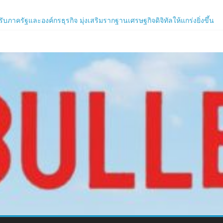
ิร์ฟใหม่ ‘Helena’ บูสต์ EXP กระฉูด 50% พร้อมแจกซัมมอนสูงสุด 1,111 ครั
ภาครัฐและองค์กรธุรกิจ มุ่งเสริมรากฐานเศรษฐกิจดิจิทัลให้แกร่งยิ่งขึ้น
น เปิดงาน Biodiversity & Bioeconomy Forum 2026เดินหน้าขับเคลื่อนนโยบ
.com
ร์ใหม่ของ LORDNINE 29 ก.ค. นี้
 เซิร์ฟฯ ใหม่ พร้อมอาวุธเคียวและศึกกิลด์-PvP เดือดครึ่งปีหลัง 2026