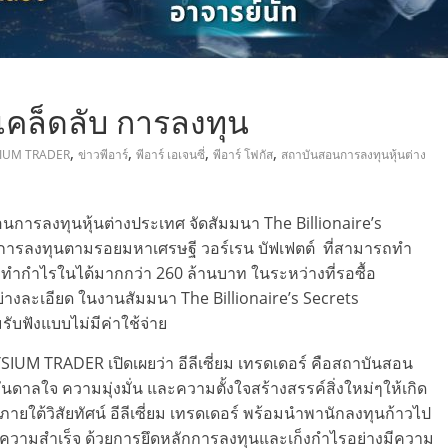
ะเคล็ดลับ การลงทุน
,
,
,
,
IUM TRADER
ข่าวพีอาร์
พีอาร์ เอเจนซี่
พีอาร์ โฟกัส
สถาบันสอนการลงทุนหุ้นต่าง
อนการลงทุนหุ้นต่างประเทศ จัดสัมมนา The Billionaire’s
รลงทุนตามรอยมหาเศรษฐี วอร์เรน บัฟเฟตต์ ที่สามารถทำ
ทำกำไรในได้มากกว่า 260 ล้านบาท ในระหว่างที่รอซื้อ
ยอย่างละเอียด ในงานสัมมนา The Billionaire’s Secrets
ับฟังแบบไม่มีค่าใช้จ่าย
ELYSIUM TRADER เปิดเผยว่า อีลีเซี่ยม เทรดเดอร์ คือสถาบันสอน
าลใจ ความมุ่งมั่น และความตั้งใจสร้างสรรค์สิ่งใหม่ๆให้เกิด
 ภายใต้วิสัยทัศน์ อีลีเซี่ยม เทรดเดอร์ พร้อมนำพานักลงทุนก้าวไป
สบความสำเร็จ ด้วยการยึดหลักการลงทุนและเก็งกำไรอย่างมีความ