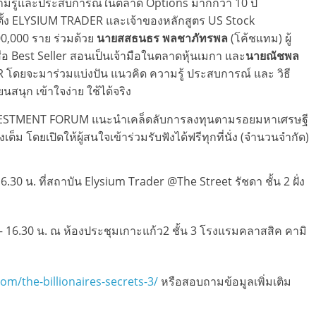
ความรู้และประสบการณ์ในตลาด Options มากกว่า 10 ปี
่อตั้ง ELYSIUM TRADER และเจ้าของหลักสูตร US Stock
100,000 ราย ร่วมด้วย
นายสสธนธร พลชาภัทรพล
(โค้ชแทม) ผู้
ือ Best Seller สอนเป็นเจ้ามือในตลาดหุ้นเมกา และ
นายณัชพล
DER โดยจะมาร่วมแบ่งปัน แนวคิด ความรู้ ประสบการณ์ และ วิธี
ยนสนุก เข้าใจง่าย ใช้ได้จริง
ts INVESTMENT FORUM แนะนำเคล็ดลับการลงทุนตามรอยมหาเศรษฐี
็ม โดยเปิดให้ผู้สนใจเข้าร่วมรับฟังได้ฟรีทุกที่นั่ง (จำนวนจำกัด)
16.30 น. ที่สถาบัน Elysium Trader @The Street รัชดา ชั้น 2 ฝั่ง
0 – 16.30 น. ณ ห้องประชุมเกาะแก้ว2 ชั้น 3 โรงแรมคลาสสิค คามิ
om/the-billionaires-secrets-3/
หรือสอบถามข้อมูลเพิ่มเติม