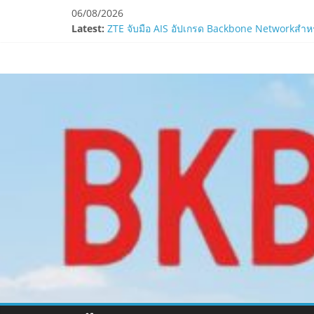
Skip
06/08/2026
Smilegate ฉลองครบรอบ 1 ปี “Lordnine”เปิดตัวเซ
to
Latest:
ZTE จับมือ AIS อัปเกรด Backbone Networkสำหรับ
content
“ปลัด ทส.” เผย “รมว.สุชาติ” มอบหมายเป็นประธา
www.bkbulletin
ห้ามพลาด! Smilegate เปิดตัว ‘เฮเลนา’ เซิร์ฟเวอ
LORDNINE ครบรอบ 1 ปี! Smilegate เปิด “Helena”
นำ
เสนอ
ข่าว
ครบ
ทุก
ด้าน