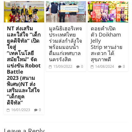
NT ส่งเสริม
มูลนิธิเฮอริเทจ
ดอยคำเปิด
และใส่ใจ “เด็ก
ประเทศไทย
ตัว Doikham
ยุคดิจิทัล” เปิด
ร่วมส่งกำลังใจ
Jelly
ใจสู่
พร้อมมอบน้ำ
Strip ทานง่าย
“เทคโนโลยี
ดื่มแก่เทศบาล
สะดวก ได้
สมัยใหม่” จัด
นครรังสิต
สุขภาพดี
แข่งขัน Robot
15/09/2022
0
14/08/2024
0
Battle
2023 (สนาม
พิเศษ)NT ส่ง
เสริมและใส่ใจ
“เด็กยุค
ดิจิทัล”
16/01/2023
0
Leave a Reply