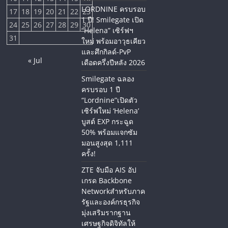
LORDNINE ครบรอบ
17
18
19
20
21
22
23
1 ปี! Smilegate เปิด
24
25
26
27
28
29
30
“Helena” เซิร์ฟฯ
31
ใหม่ พร้อมอาวุธเคียว
และศึกกิลด์-PvP
« Jul
เดือดครึ่งปีหลัง 2026
Smilegate ฉลอง
ครบรอบ 1 ปี
“Lordnine”เปิดตัว
เซิร์ฟใหม่ ‘Helena’
บูสต์ EXP กระฉูด
50% พร้อมแจกซัม
มอนสูงสุด 1,111
ครั้ง!
ZTE จับมือ AIS อัป
เกรด Backbone
Networkสำหรับภาค
รัฐและองค์กรธุรกิจ
มุ่งเสริมรากฐาน
เศรษฐกิจดิจิทัลให้