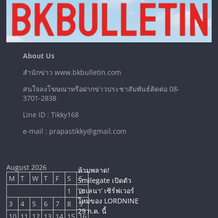
About Us
สำนักข่าว www.bkbulletin.com
สนใจลงโฆษณาหรือฝากข่าวประชาสัมพันธ์ติดต่อ 08-
3701-2838
Line ID : Tikky168
e-mail : prapastikky@gmail.com
August 2026
ห้ามพลาด!
M
T
W
T
F
S
S
Smilegate เปิดตัว
‘เฮเลนา’ เซิร์ฟเวอร์
1
2
ใหม่ของ LORDNINE
3
4
5
6
7
8
9
29 ก.ค. นี้
10
11
12
13
14
15
16