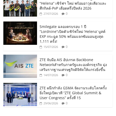
“Helena” เซิร์ฟฯ ใหม่ พร้อมอาวุธเคียวและ
ศึกกิลด์-PvP เดือดครึ่งปีหลัง 2026
0
27/07/2026
Smilegate ฉลองครบรอบ 1 ปี
“Lordnine”เปิดตัวเซิร์ฟใหม่ ‘Helena’ บูสต์
EXP กระฉูด 50% พร้อมแจกซัมมอนสูงสุด
1,111 ครั้ง!
0
15/07/2026
ZTE จับมือ AIS อัปเกรด Backbone
Networkสำหรับภาครัฐและองค์กรธุรกิจ มุ่ง
เสริมรากฐานเศรษฐกิจดิจิทัลให้แกร่งยิ่งขึ้น
0
14/07/2026
ZTE ผนึกกำลัง GSMA จัดงานระดับโลกครั้ง
ยิ่งใหญ่เปิดเวที “ZTE Global Summit &
User Congress” ครั้งที่ 15
0
29/06/2026