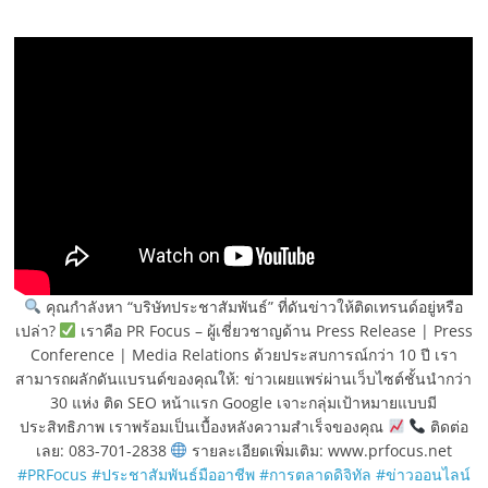
คุณกำลังหา “บริษัทประชาสัมพันธ์” ที่ดันข่าวให้ติดเทรนด์อยู่หรือ
เปล่า?
เราคือ PR Focus – ผู้เชี่ยวชาญด้าน Press Release | Press
Conference | Media Relations ด้วยประสบการณ์กว่า 10 ปี เรา
สามารถผลักดันแบรนด์ของคุณให้: ข่าวเผยแพร่ผ่านเว็บไซต์ชั้นนำกว่า
30 แห่ง ติด SEO หน้าแรก Google เจาะกลุ่มเป้าหมายแบบมี
ประสิทธิภาพ เราพร้อมเป็นเบื้องหลังความสำเร็จของคุณ
ติดต่อ
เลย: 083-701-2838
รายละเอียดเพิ่มเติม: www.prfocus.net
#PRFocus
#ประชาสัมพันธ์มืออาชีพ
#การตลาดดิจิทัล
#ข่าวออนไลน์