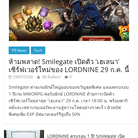
PR News
Tech
ห้ามพลาด! Smilegate เปิดตัว ‘เฮเลนา’
เซิร์ฟเวอร์ใหม่ของ LORDNINE 29 ก.ค. นี้
29/07/2026
Bk Bulletin
0
Smilegate ค่ายเกมยักษ์ใหญ่มอบของขวัญสุดพิเศษ ฉลองครบรอบ
1 ปีเกม MMORPG ฟอร์มยักษ์ LORDNINE ด้วยการเปิดตัว
เซิร์ฟเวอร์ใหม่ล่าสุด “เฮเลนา” 29 ก.ค. เวลา 18:00 น. พร้อมพากิ
ลด์และเหล่าเกมเมอร์ทะยานสู่ความโหดอย่างรวดเร็ว ด้วยบัฟ
พิเศษเพิ่ม EXP บัฟมาสเตอร์รีสูงถึง 50%
LORDNINE ครบรอบ 1 ปี! Smilegate เปิด