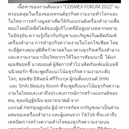
เนื้อหาของงานสัมมนา “COSMEX FORUM 2022” จะ
ครอบคลุมในเรื่องของเทรนด์ธุรกิจความงามทั่วโลกและ
ในไทย การสร้างมูลค่าเพิ่มให้กับแบรนด์เครื่องสำอางเพื่อ
ตอบโจทย์ไลฟ์สไตล์ของผู้บริโภคที่มีอยู่อย่างหลากหลาย
ในปัจจุบัน ความรู้เกี่ยวกับกัญชาและกัญชงในผลิตภัณฑ์
เครื่องสำอาง การทำธุรกิจความงามในโลกโซเชียล โดย
จะมีผู้ทรงคุณวุฒิที่คร่ำหวอดในแวดวงธุรกิจเครื่องสำอาง
และความงามมาเป็นวิทยากรให้ในการสัมมนานี้ ได้แก่
คุณชัยฤทธิ์ นาสมยนต์ ผู้จัดการทั่วไป ผลิตภัณฑ์เมย์เบลลี
นนิวยอร์ก ซึ่งจะพูดถึงแนวโน้มธุรกิจความงามระดับ
โลก, คุณชัย-ปิลันธน์ ศรีวีระกุล ผู้ก่อตั้งแบรนด์ SHAi
และ SHAi Beauty Room ที่จะพูดถึงแนวโน้มธุรกิจความ
งามในไทยและเล่าถึงประสบการณ์การสร้างแบรนด์ของ
ตน, คุณณัฎฐ์ธนิน คุณาธนาฒย์ จาก
แบรนด์ Hempagoda ผู้นำสารสกัดจากกัญชงมาเป็นส่วน
ผสมของเครื่องสำอาง และผู้แทนจาก TikTok ที่จะเล่าถึง
เทคนิคการสร้างความสำเร็จของธุรกิจความงามบน