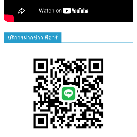
บริการฝากข่าว พีอาร์