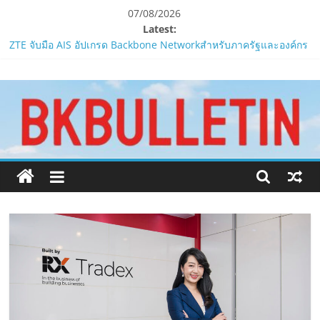
Skip
07/08/2026
to
Latest:
Smilegate ฉลองครบรอบ 1 ปี “Lordnine”เปิดตัวเซิร์ฟใหม่ ‘Helena’
content
บูสต์ EXP กระฉูด 50% พร้อมแจกซัมมอนสูงสุด 1,111 ครั้ง!
ZTE จับมือ AIS อัปเกรด Backbone Networkสำหรับภาครัฐและองค์กร
www.bkbulletin.co
ธุรกิจ มุ่งเสริมรากฐานเศรษฐกิจดิจิทัลให้แกร่งยิ่งขึ้น
“ปลัด ทส.” เผย “รมว.สุชาติ” มอบหมายเป็นประธาน เปิดงาน
นำ
Biodiversity & Bioeconomy Forum 2026เดินหน้าขับเคลื่อน
นโยบาย Nature Positive สู่เศรษฐกิจชีวภาพที่ยั่งยืน
เสนอ
ห้ามพลาด! Smilegate เปิดตัว ‘เฮเลนา’ เซิร์ฟเวอร์ใหม่ของ
ข่าว
LORDNINE 29 ก.ค. นี้
ครบ
LORDNINE ครบรอบ 1 ปี! Smilegate เปิด “Helena” เซิร์ฟฯ ใหม่
ทุก
พร้อมอาวุธเคียวและศึกกิลด์-PvP เดือดครึ่งปีหลัง 2026
ด้าน