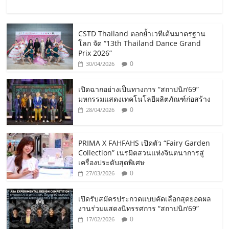
CSTD Thailand ตอกย้ำเวทีเต้นมาตรฐาน
โลก จัด “13th Thailand Dance Grand
Prix 2026”
0
30/04/2026
เปิดฉากอย่างเป็นทางการ “สถาปนิก’69”
มหกรรมแสดงเทคโนโลยีผลิตภัณฑ์ก่อสร้าง
0
28/04/2026
PRIMA X FAHFAHS เปิดตัว “Fairy Garden
Collection” เนรมิตสวนแห่งจินตนาการสู่
เครื่องประดับสุดพิเศษ
0
27/03/2026
เปิดรับสมัครประกวดแบบคัดเลือกสุดยอดผล
งานร่วมแสดงนิทรรศการ “สถาปนิก’69”
0
17/02/2026