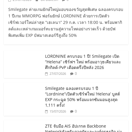
Smilegate ค่ายเกมยักษ์ใหญ่มอบของขวัญสุดพิเศษ ฉลองครบรอบ
1 ปีเกม MMORPG ฟอร์มยักษ์ LORDNINE ด้วยการเปิดตัว
เซิร์ฟเวอร์ใหม่ล่าสุด “เฮเลนา” 29 ก.ค. เวลา 18:00 น. พร้อมพากิ
ลด์และเหล่าเกมเมอร์ทะยานสู่ความโหดอย่างรวดเร็ว ด้วยบัฟ
พิเศษเพิ่ม EXP บัฟมาสเตอร์รีสูงถึง 50%
LORDNINE ครบรอบ 1 ปี! Smilegate เปิด
“Helena” เซิร์ฟฯ ใหม่ พร้อมอาวุธเคียวและ
ศึกกิลด์-PvP เดือดครึ่งปีหลัง 2026
0
27/07/2026
Smilegate ฉลองครบรอบ 1 ปี
“Lordnine”เปิดตัวเซิร์ฟใหม่ ‘Helena’ บูสต์
EXP กระฉูด 50% พร้อมแจกซัมมอนสูงสุด
1,111 ครั้ง!
0
15/07/2026
ZTE จับมือ AIS อัปเกรด Backbone
Networkสำหรับภาครัฐและองค์กรธุรกิจ มุ่ง