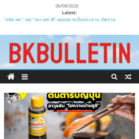
Skip
06/08/2026
to
Latest:
content
“ปลัด ทส.” เผย “รมว.สุชาติ” มอบหมายเป็นประธาน เปิดงาน
Biodiversity & Bioeconomy Forum 2026เดินหน้าขับเคลื่อน
www.bkbulletin.co
นโยบาย Nature Positive สู่เศรษฐกิจชีวภาพที่ยั่งยืน
ห้ามพลาด! Smilegate เปิดตัว ‘เฮเลนา’ เซิร์ฟเวอร์ใหม่ของ
LORDNINE 29 ก.ค. นี้
นำ
LORDNINE ครบรอบ 1 ปี! Smilegate เปิด “Helena” เซิร์ฟฯ ใหม่
เสนอ
พร้อมอาวุธเคียวและศึกกิลด์-PvP เดือดครึ่งปีหลัง 2026
ข่าว
Smilegate ฉลองครบรอบ 1 ปี “Lordnine”เปิดตัวเซิร์ฟใหม่ ‘Helena’
ครบ
บูสต์ EXP กระฉูด 50% พร้อมแจกซัมมอนสูงสุด 1,111 ครั้ง!
ทุก
ZTE จับมือ AIS อัปเกรด Backbone Networkสำหรับภาครัฐและองค์กร
ด้าน
ธุรกิจ มุ่งเสริมรากฐานเศรษฐกิจดิจิทัลให้แกร่งยิ่งขึ้น