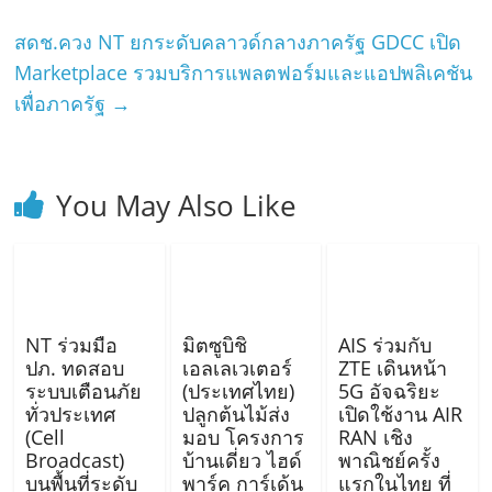
สดช.ควง NT ยกระดับคลาวด์กลางภาครัฐ GDCC เปิด
Marketplace รวมบริการแพลตฟอร์มและแอปพลิเคชัน
เพื่อภาครัฐ
→
You May Also Like
NT ร่วมมือ
มิตซูบิชิ
AIS ร่วมกับ
ปภ. ทดสอบ
เอลเลเวเตอร์
ZTE เดินหน้า
ระบบเตือนภัย
(ประเทศไทย)
5G อัจฉริยะ
ทั่วประเทศ
ปลูกต้นไม้ส่ง
เปิดใช้งาน AIR
(Cell
มอบ โครงการ
RAN เชิง
Broadcast)
บ้านเดี่ยว ไฮด์
พาณิชย์ครั้ง
บนพื้นที่ระดับ
พาร์ค การ์เด้น
แรกในไทย ที่