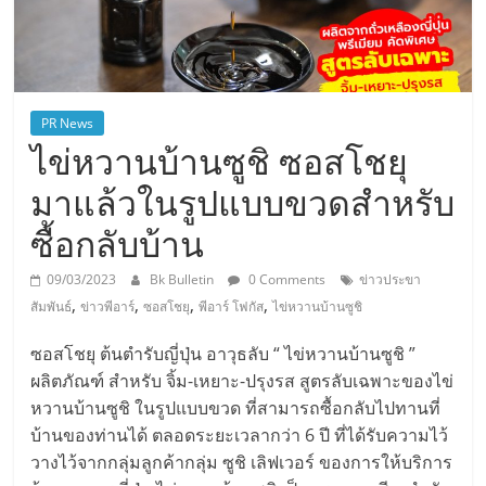
PR News
ไข่หวานบ้านซูชิ ซอสโชยุ
มาแล้วในรูปแบบขวดสำหรับ
ซื้อกลับบ้าน
09/03/2023
Bk Bulletin
0 Comments
ข่าวประขา
,
,
,
,
สัมพันธ์
ข่าวพีอาร์
ซอสโชยุ
พีอาร์ โฟกัส
ไข่หวานบ้านซูชิ
ซอสโชยุ ต้นตำรับญี่ปุ่น อาวุธลับ “ ไข่หวานบ้านซูชิ ”
ผลิตภัณฑ์ สำหรับ จิ้ม-เหยาะ-ปรุงรส สูตรลับเฉพาะของไข่
หวานบ้านซูชิ ในรูปแบบขวด ที่สามารถซื้อกลับไปทานที่
บ้านของท่านได้ ตลอดระยะเวลากว่า 6 ปี ที่ได้รับความไว้
วางไว้จากกลุ่มลูกค้ากลุ่ม ซูชิ เลิฟเวอร์ ของการให้บริการ