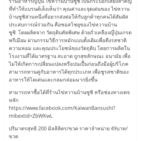
ร้านอาหารญี่ปุ่น ไข่หวานบ้านซูชิ เป็นกระบอกเสียงสำคัญ
ที่ทำให้แบรนด์เล็งเห็นว่า คุณค่าและจุดเด่นของ ไข่หวาน
บ้านซูชิส่วนหนึ่งที่อยากส่งต่อให้กับลูกค้าทุกคนได้สัมผัส
ประสบการณ์ร่วมกัน คือซอสโชยุของไข่หวานบ้าน
ซูชิ โดยผลิตจาก วัตถุดิบคัดพิเศษ ด้วยถั่วเหลืองญี่ปุ่นเกรด
พรีเมียม ผ่านกรรมวิธีการหมักแบบดั้งเดิมเพื่อดึงรสชาติ
ความหอม และคุณประโยชน์ของวัตถุดิบ โดยการผลิตใน
โรงงานที่ได้มาตรฐาน สะอาด ถูกสุขลักษณะ อนามัย เพื่อ
ไม่ให้เกิดการเปลี่ยนแปลงหรือปนเปื้นก่อนถึงมือผู้บริโภค
สามารถทานคู่กับอาหารได้ทุกประเภท เพื่อชูรสชาติของ
อาหารให้โดเด่นและกลมกล่อมมากยิ่งขึ้น
สามารถหาซื้อได้ที่ร้านไข่หวานบ้านซูชิ หรือช่องทางเพจ
หลัก
https://www.facebook.com/KaiwanBansushi?
mibextid=ZbWKwL
ปริมาตรสุทธิ 200 มิลลิลิตร/ขวด ราคาจำหน่าย 49บาท/
ขวด