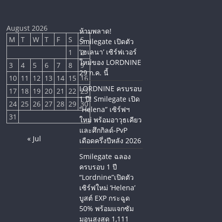
August 2026
ห้ามพลาด!
M
T
W
T
F
S
S
Smilegate เปิดตัว
‘เฮเลนา’ เซิร์ฟเวอร์
1
2
ใหม่ของ LORDNINE
3
4
5
6
7
8
9
29 ก.ค. นี้
10
11
12
13
14
15
16
LORDNINE ครบรอบ
17
18
19
20
21
22
23
1 ปี! Smilegate เปิด
24
25
26
27
28
29
30
“Helena” เซิร์ฟฯ
31
ใหม่ พร้อมอาวุธเคียว
และศึกกิลด์-PvP
« Jul
เดือดครึ่งปีหลัง 2026
Smilegate ฉลอง
ครบรอบ 1 ปี
“Lordnine”เปิดตัว
เซิร์ฟใหม่ ‘Helena’
บูสต์ EXP กระฉูด
50% พร้อมแจกซัม
มอนสูงสุด 1,111