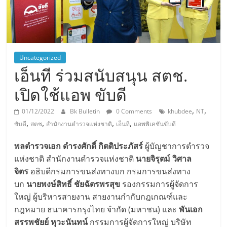
Uncategorized
เอ็นที ร่วมสนับสนุน สตช.
เปิดใช้แอพ ขับดี
,
,
01/12/2022
Bk Bulletin
0 Comments
khubdee
NT
,
,
,
,
ขับดี
สตช
สำนักงานตำรวจแห่งชาติ
เอ็นที
แอพพิเคชันขับดี
พลตำรวจเอก ดำรงศักดิ์ กิตติประภัสร์
ผู้บัญชาการตำรวจ
แห่งชาติ สำนักงานตำรวจแห่งชาติ
นายจิรุตม์ วิศาล
จิตร
อธิบดีกรมการขนส่งทางบก กรมการขนส่งทาง
บก
นายพงษ์สิทธิ์ ชัยฉัตรพรสุข
รองกรรมการผู้จัดการ
ใหญ่ ผู้บริหารสายงาน สายงานกำกับกฎเกณฑ์และ
กฎหมาย ธนาคารกรุงไทย จำกัด (มหาชน) และ
พันเอก
สรรพชัยย์ หุวะนันทน์
กรรมการผู้จัดการใหญ่ บริษัท