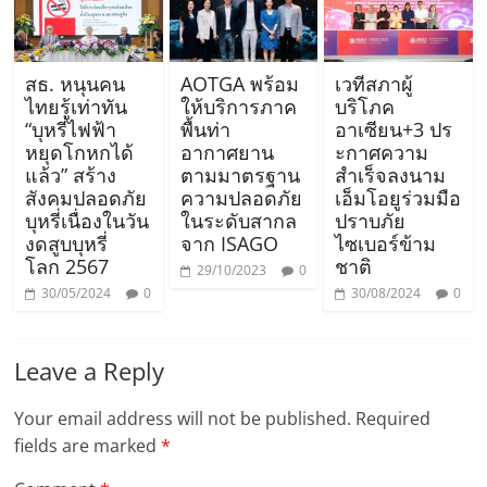
สธ. หนุนคน
AOTGA พร้อม
เวทีสภาผู้
ไทยรู้เท่าทัน
ให้บริการภาค
บริโภค
“บุหรี่ไฟฟ้า
พื้นท่า
อาเซียน+3 ปร
หยุดโกหกได้
อากาศยาน
ะกาศความ
แล้ว” สร้าง
ตามมาตรฐาน
สำเร็จลงนาม
สังคมปลอดภัย
ความปลอดภัย
เอ็มโอยูร่วมมือ
บุหรี่เนื่องในวัน
ในระดับสากล
ปราบภัย
งดสูบบุหรี่
จาก ISAGO
ไซเบอร์ข้าม
โลก 2567
ชาติ
29/10/2023
0
30/05/2024
0
30/08/2024
0
Leave a Reply
Your email address will not be published.
Required
fields are marked
*