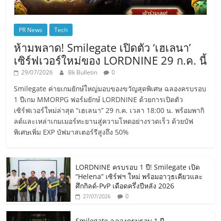
PR News
Tech
ห้ามพลาด! Smilegate เปิดตัว ‘เฮเลนา’
เซิร์ฟเวอร์ใหม่ของ LORDNINE 29 ก.ค. นี้
29/07/2026
Bk Bulletin
0
Smilegate ค่ายเกมยักษ์ใหญ่มอบของขวัญสุดพิเศษ ฉลองครบรอบ
1 ปีเกม MMORPG ฟอร์มยักษ์ LORDNINE ด้วยการเปิดตัว
เซิร์ฟเวอร์ใหม่ล่าสุด “เฮเลนา” 29 ก.ค. เวลา 18:00 น. พร้อมพากิ
ลด์และเหล่าเกมเมอร์ทะยานสู่ความโหดอย่างรวดเร็ว ด้วยบัฟ
พิเศษเพิ่ม EXP บัฟมาสเตอร์รีสูงถึง 50%
LORDNINE ครบรอบ 1 ปี! Smilegate เปิด
“Helena” เซิร์ฟฯ ใหม่ พร้อมอาวุธเคียวและ
ศึกกิลด์-PvP เดือดครึ่งปีหลัง 2026
0
27/07/2026
Smilegate ฉลองครบรอบ 1 ปี