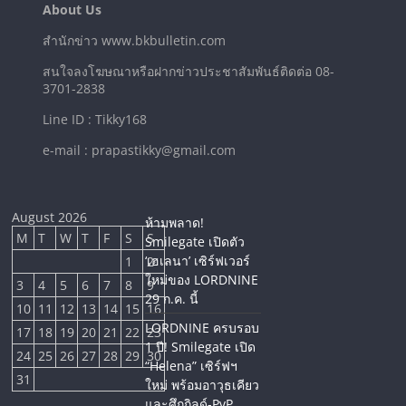
About Us
สำนักข่าว www.bkbulletin.com
สนใจลงโฆษณาหรือฝากข่าวประชาสัมพันธ์ติดต่อ 08-
3701-2838
Line ID : Tikky168
e-mail : prapastikky@gmail.com
August 2026
ห้ามพลาด!
M
T
W
T
F
S
S
Smilegate เปิดตัว
‘เฮเลนา’ เซิร์ฟเวอร์
1
2
ใหม่ของ LORDNINE
3
4
5
6
7
8
9
29 ก.ค. นี้
10
11
12
13
14
15
16
LORDNINE ครบรอบ
17
18
19
20
21
22
23
1 ปี! Smilegate เปิด
24
25
26
27
28
29
30
“Helena” เซิร์ฟฯ
31
ใหม่ พร้อมอาวุธเคียว
และศึกกิลด์-PvP