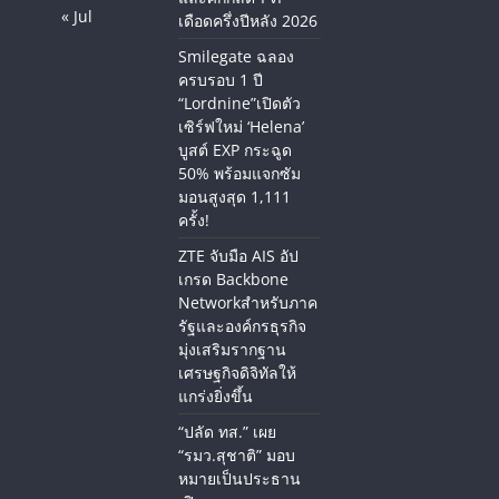
« Jul
เดือดครึ่งปีหลัง 2026
Smilegate ฉลอง
ครบรอบ 1 ปี
“Lordnine”เปิดตัว
เซิร์ฟใหม่ ‘Helena’
บูสต์ EXP กระฉูด
50% พร้อมแจกซัม
มอนสูงสุด 1,111
ครั้ง!
ZTE จับมือ AIS อัป
เกรด Backbone
Networkสำหรับภาค
รัฐและองค์กรธุรกิจ
มุ่งเสริมรากฐาน
เศรษฐกิจดิจิทัลให้
แกร่งยิ่งขึ้น
“ปลัด ทส.” เผย
“รมว.สุชาติ” มอบ
หมายเป็นประธาน