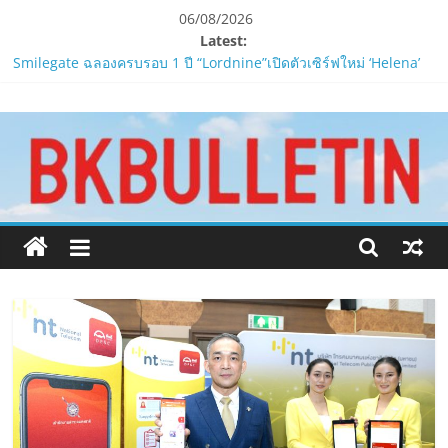
Skip
06/08/2026
to
Latest:
content
Smilegate ฉลองครบรอบ 1 ปี “Lordnine”เปิดตัวเซิร์ฟใหม่ ‘Helena’
บูสต์ EXP กระฉูด 50% พร้อมแจกซัมมอนสูงสุด 1,111 ครั้ง!
www.bkbulletin.co
ZTE จับมือ AIS อัปเกรด Backbone Networkสำหรับภาครัฐและองค์กร
ธุรกิจ มุ่งเสริมรากฐานเศรษฐกิจดิจิทัลให้แกร่งยิ่งขึ้น
“ปลัด ทส.” เผย “รมว.สุชาติ” มอบหมายเป็นประธาน เปิดงาน
นำ
Biodiversity & Bioeconomy Forum 2026เดินหน้าขับเคลื่อน
เสนอ
นโยบาย Nature Positive สู่เศรษฐกิจชีวภาพที่ยั่งยืน
ข่าว
ห้ามพลาด! Smilegate เปิดตัว ‘เฮเลนา’ เซิร์ฟเวอร์ใหม่ของ
ครบ
LORDNINE 29 ก.ค. นี้
ทุก
LORDNINE ครบรอบ 1 ปี! Smilegate เปิด “Helena” เซิร์ฟฯ ใหม่
ด้าน
พร้อมอาวุธเคียวและศึกกิลด์-PvP เดือดครึ่งปีหลัง 2026