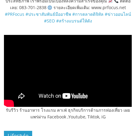
ประสิทธิภาพ เราพร้อมเป็นเบื้องหลังความสำเร็จของคุณ
ติดต่อ
เลย: 083-701-2838
รายละเอียดเพิ่มเติม: www.prfocus.net
#PRFocus
#ประชาสัมพันธ์มืออาชีพ
#การตลาดดิจิทัล
#ข่าวออนไลน์
#SEO
#สร้างแบรนด์ให้ดัง
รับรีวิว ร้านอาหาร โรงแรม คาเฟ่ ธุรกิจบริการด้านการท่องเที่ยว เผย
แพร่ผ่าน Facebook ,Youtube, Tiktok, iG
Lifestyle