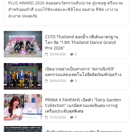
PLUS AWARD 2026 ต่อยอดนวัตกรรมสับปะรด สู่แชมพู-ครีมนวด
สำหรับผมทำสี แบบไร้ซัลเฟตและซิลิโคน ผมสวย สีชัด เงางาม
สะอาด ปลอดภัย
CSTD Thailand ตอกย้ำเวทีเต้นมาตรฐาน
โลก จัด “13th Thailand Dance Grand
Prix 2026”
0
30/04/2026
เปิดฉากอย่างเป็นทางการ “สถาปนิก’69”
มหกรรมแสดงเทคโนโลยีผลิตภัณฑ์ก่อสร้าง
0
28/04/2026
PRIMA X FAHFAHS เปิดตัว “Fairy Garden
Collection” เนรมิตสวนแห่งจินตนาการสู่
เครื่องประดับสุดพิเศษ
0
27/03/2026
เปิดรับสมัครประกวดแบบคัดเลือกสุดยอดผล