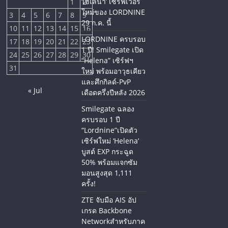
‘เฮเลนา’ เซิร์ฟเวอร์
1
2
ใหม่ของ LORDNINE
3
4
5
6
7
8
9
29 ก.ค. นี้
10
11
12
13
14
15
16
LORDNINE ครบรอบ
17
18
19
20
21
22
23
1 ปี! Smilegate เปิด
24
25
26
27
28
29
30
“Helena” เซิร์ฟฯ
31
ใหม่ พร้อมอาวุธเคียว
และศึกกิลด์-PvP
« Jul
เดือดครึ่งปีหลัง 2026
Smilegate ฉลอง
ครบรอบ 1 ปี
“Lordnine”เปิดตัว
เซิร์ฟใหม่ ‘Helena’
บูสต์ EXP กระฉูด
50% พร้อมแจกซัม
มอนสูงสุด 1,111
ครั้ง!
ZTE จับมือ AIS อัป
เกรด Backbone
Networkสำหรับภาค