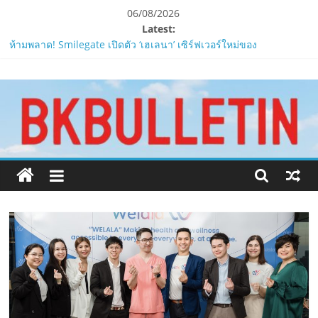
Skip
06/08/2026
to
Latest:
content
ห้ามพลาด! Smilegate เปิดตัว ‘เฮเลนา’ เซิร์ฟเวอร์ใหม่ของ
LORDNINE 29 ก.ค. นี้
www.bkbulletin.co
LORDNINE ครบรอบ 1 ปี! Smilegate เปิด “Helena” เซิร์ฟฯ ใหม่
พร้อมอาวุธเคียวและศึกกิลด์-PvP เดือดครึ่งปีหลัง 2026
Smilegate ฉลองครบรอบ 1 ปี “Lordnine”เปิดตัวเซิร์ฟใหม่ ‘Helena’
นำ
บูสต์ EXP กระฉูด 50% พร้อมแจกซัมมอนสูงสุด 1,111 ครั้ง!
เสนอ
ZTE จับมือ AIS อัปเกรด Backbone Networkสำหรับภาครัฐและองค์กร
ข่าว
ธุรกิจ มุ่งเสริมรากฐานเศรษฐกิจดิจิทัลให้แกร่งยิ่งขึ้น
ครบ
“ปลัด ทส.” เผย “รมว.สุชาติ” มอบหมายเป็นประธาน เปิดงาน
ทุก
Biodiversity & Bioeconomy Forum 2026เดินหน้าขับเคลื่อน
ด้าน
นโยบาย Nature Positive สู่เศรษฐกิจชีวภาพที่ยั่งยืน