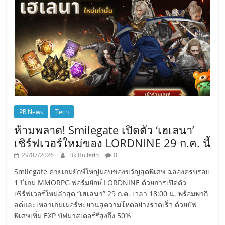
PR News
Tech
ห้ามพลาด! Smilegate เปิดตัว ‘เฮเลนา’
เซิร์ฟเวอร์ใหม่ของ LORDNINE 29 ก.ค. นี้
29/07/2026
Bk Bulletin
0
Smilegate ค่ายเกมยักษ์ใหญ่มอบของขวัญสุดพิเศษ ฉลองครบรอบ
1 ปีเกม MMORPG ฟอร์มยักษ์ LORDNINE ด้วยการเปิดตัว
เซิร์ฟเวอร์ใหม่ล่าสุด “เฮเลนา” 29 ก.ค. เวลา 18:00 น. พร้อมพากิ
ลด์และเหล่าเกมเมอร์ทะยานสู่ความโหดอย่างรวดเร็ว ด้วยบัฟ
พิเศษเพิ่ม EXP บัฟมาสเตอร์รีสูงถึง 50%