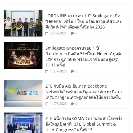
LORDNINE ครบรอบ 1 ปี! Smilegate เปิด
“Helena” เซิร์ฟฯ ใหม่ พร้อมอาวุธเคียวและ
ศึกกิลด์-PvP เดือดครึ่งปีหลัง 2026
0
27/07/2026
Smilegate ฉลองครบรอบ 1 ปี
“Lordnine”เปิดตัวเซิร์ฟใหม่ ‘Helena’ บูสต์
EXP กระฉูด 50% พร้อมแจกซัมมอนสูงสุด
1,111 ครั้ง!
0
15/07/2026
ZTE จับมือ AIS อัปเกรด Backbone
Networkสำหรับภาครัฐและองค์กรธุรกิจ มุ่ง
เสริมรากฐานเศรษฐกิจดิจิทัลให้แกร่งยิ่งขึ้น
0
14/07/2026
ZTE ผนึกกำลัง GSMA จัดงานระดับโลกครั้ง
ยิ่งใหญ่เปิดเวที “ZTE Global Summit &
User Congress” ครั้งที่ 15