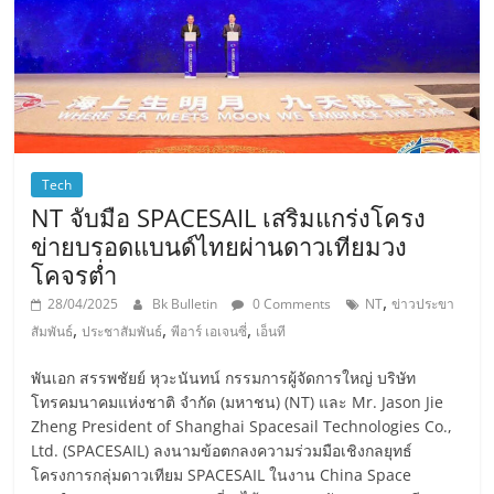
Tech
NT จับมือ SPACESAIL เสริมแกร่งโครง
ข่ายบรอดแบนด์ไทยผ่านดาวเทียมวง
โคจรต่ำ
,
28/04/2025
Bk Bulletin
0 Comments
NT
ข่าวประขา
,
,
,
สัมพันธ์
ประชาสัมพันธ์
พีอาร์ เอเจนซี่
เอ็นที
พันเอก สรรพชัยย์ หุวะนันทน์ กรรมการผู้จัดการใหญ่ บริษัท
โทรคมนาคมแห่งชาติ จำกัด (มหาชน) (NT) และ Mr. Jason Jie
Zheng President of Shanghai Spacesail Technologies Co.,
Ltd. (SPACESAIL) ลงนามข้อตกลงความร่วมมือเชิงกลยุทธ์
โครงการกลุ่มดาวเทียม SPACESAIL ในงาน China Space