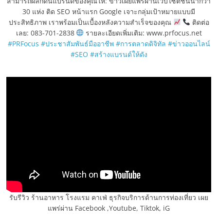
สามารถผลักดันแบรนด์ของคุณให้: ข่าวเผยแพร่ผ่านเว็บไซต์ชั้นนำกว่า
30 แห่ง ติด SEO หน้าแรก Google เจาะกลุ่มเป้าหมายแบบมี
ประสิทธิภาพ เราพร้อมเป็นเบื้องหลังความสำเร็จของคุณ
ติดต่อ
เลย: 083-701-2838
รายละเอียดเพิ่มเติม: www.prfocus.net
#PRFocus
#ประชาสัมพันธ์มืออาชีพ
#การตลาดดิจิทัล
#ข่าวออนไลน์
#SEO
#สร้างแบรนด์ให้ดัง
รับรีวิว ร้านอาหาร โรงแรม คาเฟ่ ธุรกิจบริการด้านการท่องเที่ยว เผย
แพร่ผ่าน Facebook ,Youtube, Tiktok, iG