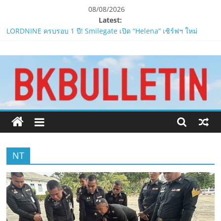
Skip
08/08/2026
to
Latest:
content
LORDNINE ครบรอบ 1 ปี! Smilegate เปิด “Helena” เซิร์ฟฯ ใหม่
พร้อมอาวุธเคียวและศึกกิลด์-PvP เดือดครึ่งปีหลัง 2026
www.bkbulletin.co
Smilegate ฉลองครบรอบ 1 ปี “Lordnine”เปิดตัวเซิร์ฟใหม่ ‘Helena’
บูสต์ EXP กระฉูด 50% พร้อมแจกซัมมอนสูงสุด 1,111 ครั้ง!
LORDNINE จัดศึกคนดังสายเกม ไทย ปะทะ ฟิลิปปินส์ใน “Rise of the
นำ
Tenth Lord”
เสนอ
PIPPER STANDARD® เปิดตัวแชมพูอาบน้ำ และ โฟมอาบแห้งสัตว์
ข่าว
เลี้ยง
ครบ
ห้ามพลาด! Smilegate เปิดตัว ‘เฮเลนา’ เซิร์ฟเวอร์ใหม่ของ
ทุก
LORDNINE 29 ก.ค. นี้
ด้าน
NT