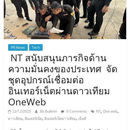
PR News
Tech
NT สนับสนุนภารกิจด้าน
ความมั่นคงของประเทศ จัด
ชุดอุปกรณ์เชื่อมต่อ
อินเทอร์เน็ตผ่านดาวเทียม
OneWeb
,
,
22/12/2025
Bk Bulletin
0 Comments
NT
One web
,
,
,
ดาวเทียม
อินเทอร์เน็ต
อินเทอร์เน็ตดาวเทียม
เอ็นที