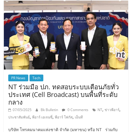
PR News
Tech
NT ร่วมมือ ปภ. ทดสอบระบบเตือนภัยทั่ว
ประเทศ (Cell Broadcast) บนพื้นที่ระดับ
กลาง
,
,
07/05/2025
Bk Bulletin
0 Comments
NT
ข่าวพีอาร์
,
,
,
ประชาสัมพันธ์
พีอาร์ เอเจนซี่
พีอาร์ โฟกัส
เอ็นที
บริษัท โทรคมนาคมแห่งชาติ จำกัด (มหาขน) หรือ NT ร่วมกับ