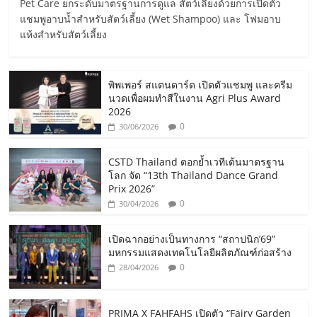
Pet Care ยกระดับมาตรฐานการดูแล สัตว์เลี้ยงด้วยการเปิดตัว
แชมพูอาบน้ำสำหรับสัตว์เลี้ยง (Wet Shampoo) และ โฟมอาบ
แห้งสำหรับสัตว์เลี้ยง
พิพเพอร์ สแตนดาร์ด เปิดตัวแชมพู และครีม
นวดเพื่อผมทำสีในงาน Agri Plus Award
2026
0
30/06/2026
CSTD Thailand ตอกย้ำเวทีเต้นมาตรฐาน
โลก จัด “13th Thailand Dance Grand
Prix 2026”
0
30/04/2026
เปิดฉากอย่างเป็นทางการ “สถาปนิก’69”
มหกรรมแสดงเทคโนโลยีผลิตภัณฑ์ก่อสร้าง
0
28/04/2026
PRIMA X FAHFAHS เปิดตัว “Fairy Garden