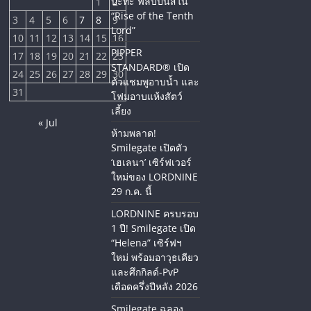
ปะทะ ฟิลิปปินส์ใน
1
2
“Rise of the Tenth
3
4
5
6
7
8
9
Lord”
10
11
12
13
14
15
16
PIPPER
17
18
19
20
21
22
23
STANDARD® เปิด
24
25
26
27
28
29
30
ตัวแชมพูอาบน้ำ และ
31
โฟมอาบแห้งสัตว์
เลี้ยง
« Jul
ห้ามพลาด!
Smilegate เปิดตัว
‘เฮเลนา’ เซิร์ฟเวอร์
ใหม่ของ LORDNINE
29 ก.ค. นี้
LORDNINE ครบรอบ
1 ปี! Smilegate เปิด
“Helena” เซิร์ฟฯ
ใหม่ พร้อมอาวุธเคียว
และศึกกิลด์-PvP
เดือดครึ่งปีหลัง 2026
Smilegate ฉลอง