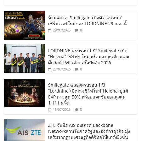
ห้ามพลาด! Smilegate เปิดตัว ‘เฮเลนา’
เซิร์ฟเวอร์ใหม่ของ LORDNINE 29 ก.ค. นี้
0
29/07/2026
LORDNINE ครบรอบ 1 ปี! Smilegate เปิด
“Helena” เซิร์ฟฯ ใหม่ พร้อมอาวุธเคียวและ
ศึกกิลด์-PvP เดือดครึ่งปีหลัง 2026
0
27/07/2026
Smilegate ฉลองครบรอบ 1 ปี
“Lordnine”เปิดตัวเซิร์ฟใหม่ ‘Helena’ บูสต์
EXP กระฉูด 50% พร้อมแจกซัมมอนสูงสุด
1,111 ครั้ง!
0
15/07/2026
ZTE จับมือ AIS อัปเกรด Backbone
Networkสำหรับภาครัฐและองค์กรธุรกิจ มุ่ง
เสริมรากฐานเศรษฐกิจดิจิทัลให้แกร่งยิ่งขึ้น