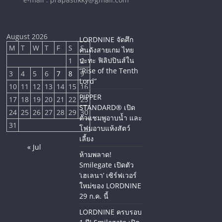
August 2026
LORDNINE จัดศึก
M
T
W
T
F
S
S
คนดังสายเกม ไทย
ปะทะ ฟิลิปปินส์ใน
1
2
“Rise of the Tenth
3
4
5
6
7
8
9
Lord”
10
11
12
13
14
15
16
PIPPER
17
18
19
20
21
22
23
STANDARD® เปิด
24
25
26
27
28
29
30
ตัวแชมพูอาบน้ำ และ
31
โฟมอาบแห้งสัตว์
เลี้ยง
« Jul
ห้ามพลาด!
Smilegate เปิดตัว
‘เฮเลนา’ เซิร์ฟเวอร์
ใหม่ของ LORDNINE
29 ก.ค. นี้
LORDNINE ครบรอบ