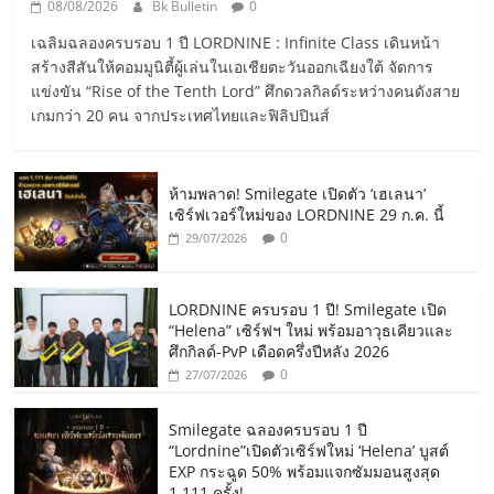
08/08/2026
Bk Bulletin
0
เฉลิมฉลองครบรอบ 1 ปี LORDNINE : Infinite Class เดินหน้า
สร้างสีสันให้คอมมูนิตี้ผู้เล่นในเอเชียตะวันออกเฉียงใต้ จัดการ
แข่งขัน “Rise of the Tenth Lord” ศึกดวลกิลด์ระหว่างคนดังสาย
เกมกว่า 20 คน จากประเทศไทยและฟิลิปปินส์
ห้ามพลาด! Smilegate เปิดตัว ‘เฮเลนา’
เซิร์ฟเวอร์ใหม่ของ LORDNINE 29 ก.ค. นี้
0
29/07/2026
LORDNINE ครบรอบ 1 ปี! Smilegate เปิด
“Helena” เซิร์ฟฯ ใหม่ พร้อมอาวุธเคียวและ
ศึกกิลด์-PvP เดือดครึ่งปีหลัง 2026
0
27/07/2026
Smilegate ฉลองครบรอบ 1 ปี
“Lordnine”เปิดตัวเซิร์ฟใหม่ ‘Helena’ บูสต์
EXP กระฉูด 50% พร้อมแจกซัมมอนสูงสุด
1,111 ครั้ง!