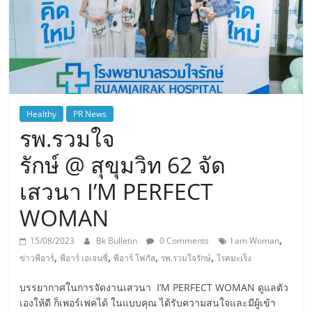
Healthy
PR News
รพ.รวมใจ
รักษ์ @ สุขุมวิท 62 จัด
เสวนา I’M PERFECT
WOMAN
,
15/08/2023
Bk Bulletin
0 Comments
I am Woman
,
,
,
,
ข่าวพีอาร์
พีอาร์ เอเจนซี่
พีอาร์ โฟกัส
รพ.รวมใจรักษ์
โรคมะเร็ง
บรรยากาศในการจัดงานเสวนา I’M PERFECT WOMAN ดูแลตัว
เองให้ดี ก็เพอร์เฟคได้ ในแบบคุณ ได้รับความสนใจและมีผู้เข้า