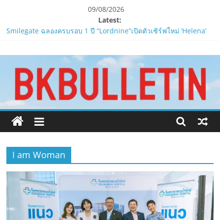
Skip
09/08/2026
to
Latest:
LORDNINE ครบรอบ 1 ปี! Smilegate เปิด “Helena” เซิร์ฟฯ ใหม่
content
พร้อมอาวุธเคียวและศึกกิลด์-PvP เดือดครึ่งปีหลัง 2026
www.bkbulletin.co
Smilegate ฉลองครบรอบ 1 ปี “Lordnine”เปิดตัวเซิร์ฟใหม่ ‘Helena’
บูสต์ EXP กระฉูด 50% พร้อมแจกซัมมอนสูงสุด 1,111 ครั้ง!
LORDNINE จัดศึกคนดังสายเกม ไทย ปะทะ ฟิลิปปินส์ใน “Rise of the
นำ
Tenth Lord”
เสนอ
PIPPER STANDARD® เปิดตัวแชมพูอาบน้ำ และ โฟมอาบแห้งสัตว์
ข่าว
เลี้ยง
ครบ
ห้ามพลาด! Smilegate เปิดตัว ‘เฮเลนา’ เซิร์ฟเวอร์ใหม่ของ
LORDNINE 29 ก.ค. นี้
ทุก
ด้าน
I am Woman