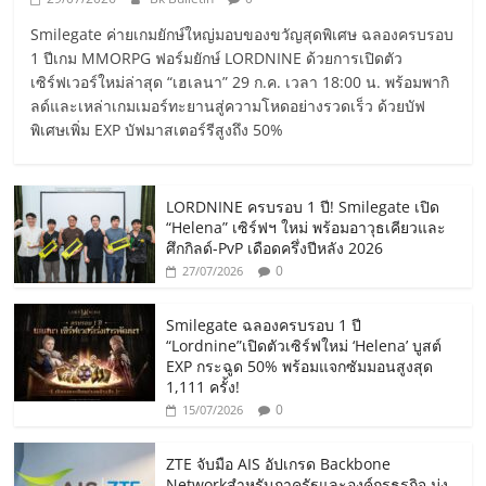
Smilegate ค่ายเกมยักษ์ใหญ่มอบของขวัญสุดพิเศษ ฉลองครบรอบ
1 ปีเกม MMORPG ฟอร์มยักษ์ LORDNINE ด้วยการเปิดตัว
เซิร์ฟเวอร์ใหม่ล่าสุด “เฮเลนา” 29 ก.ค. เวลา 18:00 น. พร้อมพากิ
ลด์และเหล่าเกมเมอร์ทะยานสู่ความโหดอย่างรวดเร็ว ด้วยบัฟ
พิเศษเพิ่ม EXP บัฟมาสเตอร์รีสูงถึง 50%
LORDNINE ครบรอบ 1 ปี! Smilegate เปิด
“Helena” เซิร์ฟฯ ใหม่ พร้อมอาวุธเคียวและ
ศึกกิลด์-PvP เดือดครึ่งปีหลัง 2026
0
27/07/2026
Smilegate ฉลองครบรอบ 1 ปี
“Lordnine”เปิดตัวเซิร์ฟใหม่ ‘Helena’ บูสต์
EXP กระฉูด 50% พร้อมแจกซัมมอนสูงสุด
1,111 ครั้ง!
0
15/07/2026
ZTE จับมือ AIS อัปเกรด Backbone
Networkสำหรับภาครัฐและองค์กรธุรกิจ มุ่ง