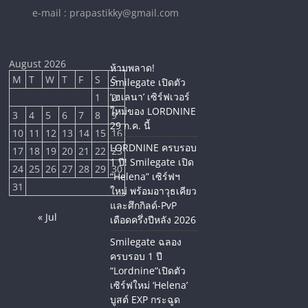
e-mail : prapastikky@gmail.com
August 2026
ห้ามพลาด!
M
T
W
T
F
S
S
Smilegate เปิดตัว
‘เฮเลนา’ เซิร์ฟเวอร์
1
2
ใหม่ของ LORDNINE
3
4
5
6
7
8
9
29 ก.ค. นี้
10
11
12
13
14
15
16
LORDNINE ครบรอบ
17
18
19
20
21
22
23
1 ปี! Smilegate เปิด
24
25
26
27
28
29
30
“Helena” เซิร์ฟฯ
31
ใหม่ พร้อมอาวุธเคียว
และศึกกิลด์-PvP
« Jul
เดือดครึ่งปีหลัง 2026
Smilegate ฉลอง
ครบรอบ 1 ปี
“Lordnine”เปิดตัว
เซิร์ฟใหม่ ‘Helena’
บูสต์ EXP กระฉูด