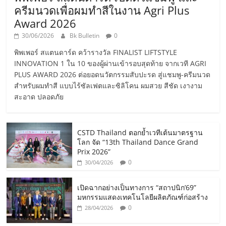
ครีมนวดเพื่อผมทำสีในงาน Agri Plus
Award 2026
30/06/2026
Bk Bulletin
0
พิพเพอร์ สแตนดาร์ด คว้ารางวัล FINALIST LIFTSTYLE
INNOVATION 1 ใน 10 ของผู้ผ่านเข้ารอบสุดท้าย จากเวที AGRI
PLUS AWARD 2026 ต่อยอดนวัตกรรมสับปะรด สู่แชมพู-ครีมนวด
สำหรับผมทำสี แบบไร้ซัลเฟตและซิลิโคน ผมสวย สีชัด เงางาม
สะอาด ปลอดภัย
CSTD Thailand ตอกย้ำเวทีเต้นมาตรฐาน
โลก จัด “13th Thailand Dance Grand
Prix 2026”
0
30/04/2026
เปิดฉากอย่างเป็นทางการ “สถาปนิก’69”
มหกรรมแสดงเทคโนโลยีผลิตภัณฑ์ก่อสร้าง
0
28/04/2026