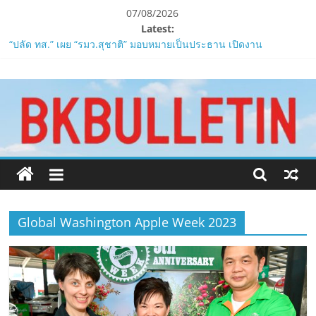
Skip
07/08/2026
to
Latest:
ZTE จับมือ AIS อัปเกรด Backbone Networkสำหรับภาครัฐและองค์กร
content
ธุรกิจ มุ่งเสริมรากฐานเศรษฐกิจดิจิทัลให้แกร่งยิ่งขึ้น
“ปลัด ทส.” เผย “รมว.สุชาติ” มอบหมายเป็นประธาน เปิดงาน
www.bkbulletin.co
Biodiversity & Bioeconomy Forum 2026เดินหน้าขับเคลื่อน
นโยบาย Nature Positive สู่เศรษฐกิจชีวภาพที่ยั่งยืน
ห้ามพลาด! Smilegate เปิดตัว ‘เฮเลนา’ เซิร์ฟเวอร์ใหม่ของ
นำ
LORDNINE 29 ก.ค. นี้
เสนอ
LORDNINE ครบรอบ 1 ปี! Smilegate เปิด “Helena” เซิร์ฟฯ ใหม่
ข่าว
พร้อมอาวุธเคียวและศึกกิลด์-PvP เดือดครึ่งปีหลัง 2026
ครบ
Smilegate ฉลองครบรอบ 1 ปี “Lordnine”เปิดตัวเซิร์ฟใหม่ ‘Helena’
ทุก
บูสต์ EXP กระฉูด 50% พร้อมแจกซัมมอนสูงสุด 1,111 ครั้ง!
ด้าน
Global Washington Apple Week 2023