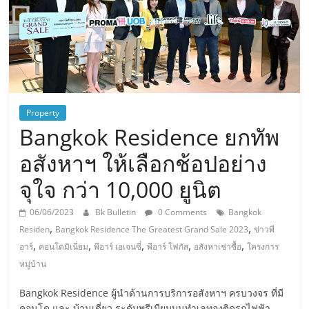
Property
Bangkok Residence ยกทัพ
อสังหาฯ ให้เลือกช้อปอย่าง
จุใจ กว่า 10,000 ยูนิต
06/06/2023
Bk Bulletin
0 Comments
Bangkok
,
,
Residen
Bangkok Residence The Greatest Grand Sale 2023
ข่าวพี
,
,
,
,
,
อาร์
คอนโดมิเนี่ยม
พีอาร์ เอเจนซี่
พีอาร์ โฟกัส
อสังหาเช่าซื้อ
โครงการ
หมู่บ้าน
Bangkok Residence ผู้นำด้านการบริการอสังหาฯ ครบวงจร ที่มี
คอนโด และ บ้านเดี่ยว ระดับพรีเมียมบนทำเลทองติดรถไฟฟ้า