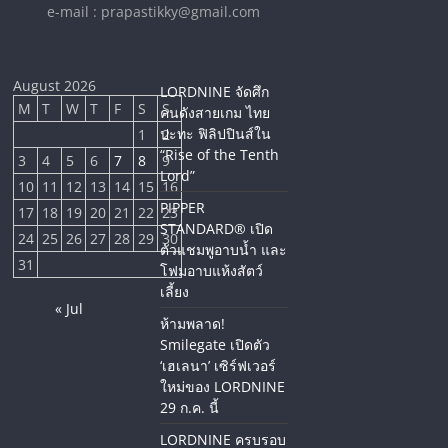
e-mail : prapastikky@gmail.com
August 2026
LORDNINE จัดศึก
M
T
W
T
F
S
S
คนดังสายเกม ไทย
ปะทะ ฟิลิปปินส์ใน
1
2
“Rise of the Tenth
3
4
5
6
7
8
9
Lord”
10
11
12
13
14
15
16
PIPPER
17
18
19
20
21
22
23
STANDARD® เปิด
24
25
26
27
28
29
30
ตัวแชมพูอาบน้ำ และ
31
โฟมอาบแห้งสัตว์
เลี้ยง
« Jul
ห้ามพลาด!
Smilegate เปิดตัว
‘เฮเลนา’ เซิร์ฟเวอร์
ใหม่ของ LORDNINE
29 ก.ค. นี้
LORDNINE ครบรอบ