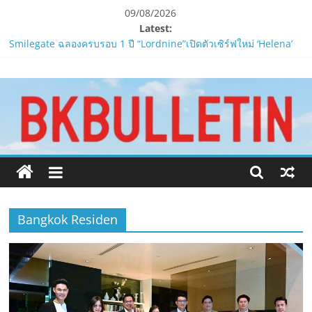
Skip
09/08/2026
to
Latest:
LORDNINE ครบรอบ 1 ปี! Smilegate เปิด “Helena” เซิร์ฟฯ ใหม่
content
พร้อมอาวุธเคียวและศึกกิลด์-PvP เดือดครึ่งปีหลัง 2026
Smilegate ฉลองครบรอบ 1 ปี “Lordnine”เปิดตัวเซิร์ฟใหม่ ‘Helena’
www.bkbulletin.co
บูสต์ EXP กระฉูด 50% พร้อมแจกซัมมอนสูงสุด 1,111 ครั้ง!
LORDNINE จัดศึกคนดังสายเกม ไทย ปะทะ ฟิลิปปินส์ใน “Rise of the
Tenth Lord”
นำ
PIPPER STANDARD® เปิดตัวแชมพูอาบน้ำ และ โฟมอาบแห้งสัตว์
เสนอ
เลี้ยง
ข่าว
ห้ามพลาด! Smilegate เปิดตัว ‘เฮเลนา’ เซิร์ฟเวอร์ใหม่ของ
ครบ
LORDNINE 29 ก.ค. นี้
ทุก
ด้าน
Bangkok Residen