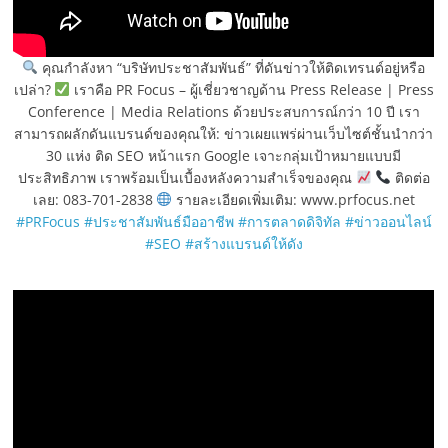
คุณกำลังหา “บริษัทประชาสัมพันธ์” ที่ดันข่าวให้ติดเทรนด์อยู่หรือ
เปล่า?
เราคือ PR Focus – ผู้เชี่ยวชาญด้าน Press Release | Press
Conference | Media Relations ด้วยประสบการณ์กว่า 10 ปี เรา
สามารถผลักดันแบรนด์ของคุณให้: ข่าวเผยแพร่ผ่านเว็บไซต์ชั้นนำกว่า
30 แห่ง ติด SEO หน้าแรก Google เจาะกลุ่มเป้าหมายแบบมี
ประสิทธิภาพ เราพร้อมเป็นเบื้องหลังความสำเร็จของคุณ
ติดต่อ
เลย: 083-701-2838
รายละเอียดเพิ่มเติม: www.prfocus.net
#PRFocus
#ประชาสัมพันธ์มืออาชีพ
#การตลาดดิจิทัล
#ข่าวออนไลน์
#SEO
#สร้างแบรนด์ให้ดัง