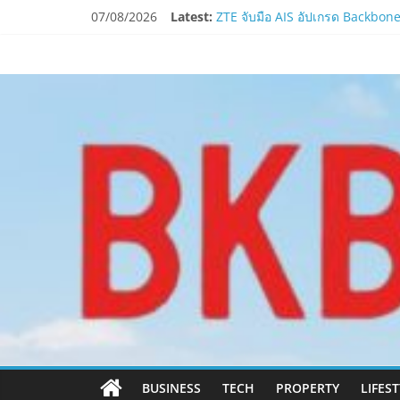
Skip
07/08/2026
Latest:
Smilegate ฉลองครบรอบ 1 ปี “Lord
to
ZTE จับมือ AIS อัปเกรด Backbone 
content
www.bkbulletin
PIPPER STANDARD® เปิดตัวแชมพู
ห้ามพลาด! Smilegate เปิดตัว ‘เฮเ
LORDNINE ครบรอบ 1 ปี! Smilegate 
นำ
เสนอ
ข่าว
ครบ
ทุก
ด้าน
BUSINESS
TECH
PROPERTY
LIFES