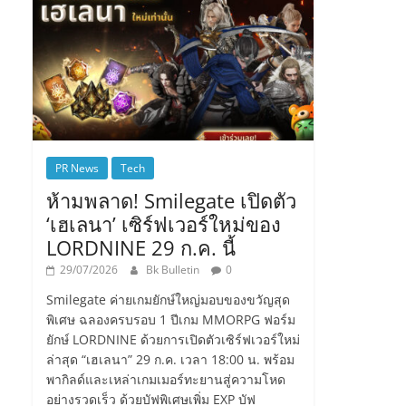
PR News
Tech
ห้ามพลาด! Smilegate เปิดตัว
‘เฮเลนา’ เซิร์ฟเวอร์ใหม่ของ
LORDNINE 29 ก.ค. นี้
29/07/2026
Bk Bulletin
0
Smilegate ค่ายเกมยักษ์ใหญ่มอบของขวัญสุด
พิเศษ ฉลองครบรอบ 1 ปีเกม MMORPG ฟอร์ม
ยักษ์ LORDNINE ด้วยการเปิดตัวเซิร์ฟเวอร์ใหม่
ล่าสุด “เฮเลนา” 29 ก.ค. เวลา 18:00 น. พร้อม
พากิลด์และเหล่าเกมเมอร์ทะยานสู่ความโหด
อย่างรวดเร็ว ด้วยบัฟพิเศษเพิ่ม EXP บัฟ