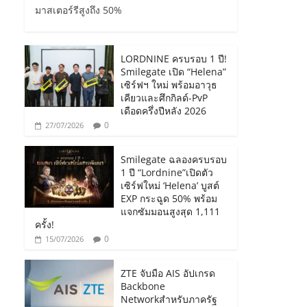
มาสเตอร์รีสูงถึง 50%
LORDNINE ครบรอบ 1 ปี!
Smilegate เปิด “Helena”
เซิร์ฟฯ ใหม่ พร้อมอาวุธ
เคียวและศึกกิลด์-PvP
เดือดครึ่งปีหลัง 2026
0
27/07/2026
Smilegate ฉลองครบรอบ
1 ปี “Lordnine”เปิดตัว
เซิร์ฟใหม่ ‘Helena’ บูสต์
EXP กระฉูด 50% พร้อม
แจกซัมมอนสูงสุด 1,111
ครั้ง!
0
15/07/2026
ZTE จับมือ AIS อัปเกรด
Backbone
Networkสำหรับภาครัฐ