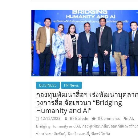
BUSINESS
PR News
กองทุนพัฒนาสื่อฯ เร่งพัฒนาบุคลา
วงการสื่อ จัดเสวนา “Bridging
Humanity and AI”
,
12/12/2023
Bk Bulletin
0 Comments
AI
,
Bridging Humanity and AI
กองทุนพัฒนาสื่อปลอดภัยและสร้างส
,
,
ข่าวประขาสัมพันธ์
พีอาร์ เอเจนซี่
พีอาร์ โฟกัส