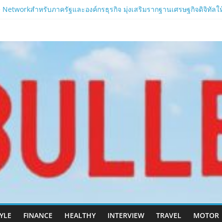
nine”เปิดตัวเซิร์ฟใหม่ ‘Helena’ บูสต์ EXP กระฉูด 50% พร้อมแจกซัมมอนสู
Networkสำหรับภาครัฐและองค์กรธุรกิจ มุ่งเสริมรากฐานเศรษฐกิจดิจิทัลให้แ
.com
อาบน้ำ และ โฟมอาบแห้งสัตว์เลี้ยง
ลนา’ เซิร์ฟเวอร์ใหม่ของ LORDNINE 29 ก.ค. นี้
เปิด “Helena” เซิร์ฟฯ ใหม่ พร้อมอาวุธเคียวและศึกกิลด์-PvP เดือดครึ่งป
TYLE
FINANCE
HEALTHY
INTERVIEW
TRAVEL
MOTOR