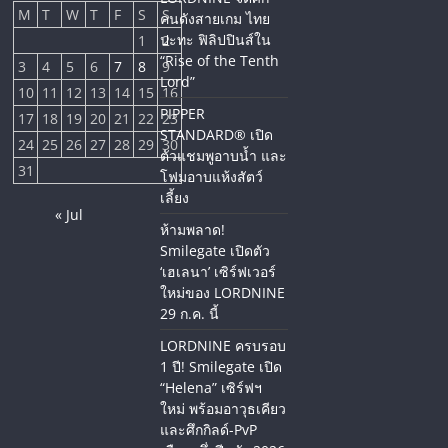
M
T
W
T
F
S
S
คนดังสายเกม ไทย
ปะทะ ฟิลิปปินส์ใน
1
2
“Rise of the Tenth
3
4
5
6
7
8
9
Lord”
10
11
12
13
14
15
16
PIPPER
17
18
19
20
21
22
23
STANDARD® เปิด
24
25
26
27
28
29
30
ตัวแชมพูอาบน้ำ และ
31
โฟมอาบแห้งสัตว์
เลี้ยง
« Jul
ห้ามพลาด!
Smilegate เปิดตัว
‘เฮเลนา’ เซิร์ฟเวอร์
ใหม่ของ LORDNINE
29 ก.ค. นี้
LORDNINE ครบรอบ
1 ปี! Smilegate เปิด
“Helena” เซิร์ฟฯ
ใหม่ พร้อมอาวุธเคียว
และศึกกิลด์-PvP