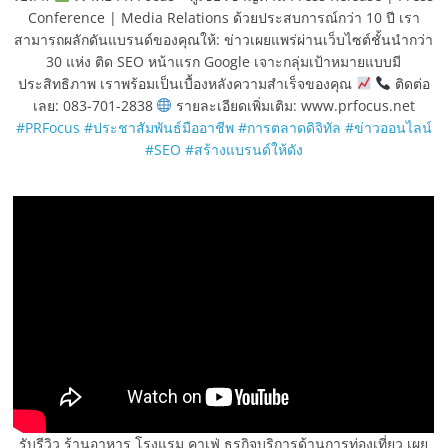
Conference | Media Relations ด้วยประสบการณ์กว่า 10 ปี เรา
สามารถผลักดันแบรนด์ของคุณให้: ข่าวเผยแพร่ผ่านเว็บไซต์ชั้นนำกว่า
30 แห่ง ติด SEO หน้าแรก Google เจาะกลุ่มเป้าหมายแบบมี
ประสิทธิภาพ เราพร้อมเป็นเบื้องหลังความสำเร็จของคุณ
ติดต่อ
เลย: 083-701-2838
รายละเอียดเพิ่มเติม: www.prfocus.net
#PRFocus
#ประชาสัมพันธ์มืออาชีพ
#การตลาดดิจิทัล
#ข่าวออนไลน์
#SEO
#สร้างแบรนด์ให้ดัง
รับรีวิว ร้านอาหาร โรงแรม คาเฟ่ ธุรกิจบริการด้านการท่องเที่ยว เผย