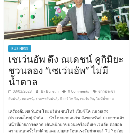
BUSINESS
เซเว่นอัพ ดึง ณเดชน์ คูกิมิยะ
ชวนลอง “เซเว่นอัพ” ไม่มี
น้ำตาล
03/03/2023
Bk Bulletin
0 Comments
ข่าวประขา
,
,
,
,
,
สัมพันธ์
ณเดชน์
ประชาสัมพันธ์
พีอาร์ โฟกัส
เซเว่นอัพ
ไม่มีน้ำตาล
เครื่องดื่มเซเว่นอัพ โดยบริษัท ซันโทรี่ เป๊ปซี่โค เบเวอเรจ
(ประเทศไทย) จำกัด นำโดยนายอนวัช สังขะทรัพย์ ประธานเจ้า
หน้าที่ฝ่ายการตลาด เดินหน้ายกขบวนเครื่องดื่มเซเว่นอัพ ต่อยอด
ความสนุกครั้งใหม่ด้วยแคมเปญสุดร้อนแรงรับซัมเมอร์ 7UP อร่อย