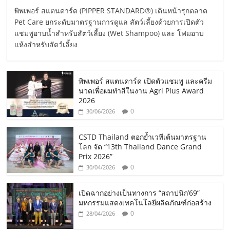
พิพเพอร์ สแตนดาร์ด (PIPPER STANDARD®) เดินหน้ารุกตลาด
Pet Care ยกระดับมาตรฐานการดูแล สัตว์เลี้ยงด้วยการเปิดตัว
แชมพูอาบน้ำสำหรับสัตว์เลี้ยง (Wet Shampoo) และ โฟมอาบ
แห้งสำหรับสัตว์เลี้ยง
พิพเพอร์ สแตนดาร์ด เปิดตัวแชมพู และครีม
นวดเพื่อผมทำสีในงาน Agri Plus Award
2026
0
30/06/2026
CSTD Thailand ตอกย้ำเวทีเต้นมาตรฐาน
โลก จัด “13th Thailand Dance Grand
Prix 2026”
0
30/04/2026
เปิดฉากอย่างเป็นทางการ “สถาปนิก’69”
มหกรรมแสดงเทคโนโลยีผลิตภัณฑ์ก่อสร้าง
0
28/04/2026