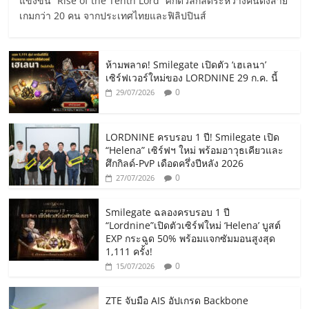
แข่งขัน “Rise of the Tenth Lord” ศึกดวลกิลด์ระหว่างคนดังสาย
เกมกว่า 20 คน จากประเทศไทยและฟิลิปปินส์
ห้ามพลาด! Smilegate เปิดตัว ‘เฮเลนา’
เซิร์ฟเวอร์ใหม่ของ LORDNINE 29 ก.ค. นี้
0
29/07/2026
LORDNINE ครบรอบ 1 ปี! Smilegate เปิด
“Helena” เซิร์ฟฯ ใหม่ พร้อมอาวุธเคียวและ
ศึกกิลด์-PvP เดือดครึ่งปีหลัง 2026
0
27/07/2026
Smilegate ฉลองครบรอบ 1 ปี
“Lordnine”เปิดตัวเซิร์ฟใหม่ ‘Helena’ บูสต์
EXP กระฉูด 50% พร้อมแจกซัมมอนสูงสุด
1,111 ครั้ง!
0
15/07/2026
ZTE จับมือ AIS อัปเกรด Backbone