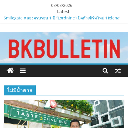
Skip
08/08/2026
to
Latest:
content
Smilegate ฉลองครบรอบ 1 ปี “Lordnine”เปิดตัวเซิร์ฟใหม่ ‘Helena’
บูสต์ EXP กระฉูด 50% พร้อมแจกซัมมอนสูงสุด 1,111 ครั้ง!
www.bkbulletin.co
LORDNINE จัดศึกคนดังสายเกม ไทย ปะทะ ฟิลิปปินส์ใน “Rise of the
Tenth Lord”
PIPPER STANDARD® เปิดตัวแชมพูอาบน้ำ และ โฟมอาบแห้งสัตว์
นำ
เลี้ยง
เสนอ
ห้ามพลาด! Smilegate เปิดตัว ‘เฮเลนา’ เซิร์ฟเวอร์ใหม่ของ
ข่าว
LORDNINE 29 ก.ค. นี้
ครบ
LORDNINE ครบรอบ 1 ปี! Smilegate เปิด “Helena” เซิร์ฟฯ ใหม่
ทุก
พร้อมอาวุธเคียวและศึกกิลด์-PvP เดือดครึ่งปีหลัง 2026
ด้าน
ไม่มีน้ำตาล