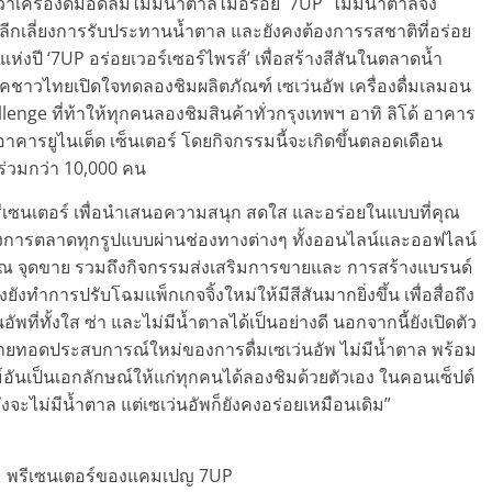
ดว่าเครื่องดื่มอัดลมไม่มีน้ำตาลไม่อร่อย 7UP ไม่มีน้ำตาลจึง
หลีกเลี่ยงการรับประทานน้ำตาล และยังคงต้องการรสชาติที่อร่อย
ห่งปี ‘7UP อร่อยเวอร์เซอร์ไพรส์’ เพื่อสร้างสีสันในตลาดน้ำ
ภคชาวไทยเปิดใจทดลองชิมผลิตภัณฑ์ เซเว่นอัพ เครื่องดื่มเลมอน
enge ที่ท้าให้ทุกคนลองชิมสินค้าทั่วกรุงเทพฯ อาทิ ลิโด้ อาคาร
ะอาคารยูไนเต็ด เซ็นเตอร์ โดยกิจกรรมนี้จะเกิดขึ้นตลอดเดือน
้าร่วมกว่า 10,000 คน
พรีเซนเตอร์ เพื่อนำเสนอความสนุก สดใส และอร่อยในแบบที่คุณ
์ทางการตลาดทุกรูปแบบผ่านช่องทางต่างๆ ทั้งออนไลน์และออฟไลน์
ื่อ ณ จุดขาย รวมถึงกิจกรรมส่งเสริมการขายและ การสร้างแบรนด์
้งยังทำการปรับโฉมแพ็กเกจจิ้งใหม่ให้มีสีสันมากยิ่งขึ้น เพื่อสื่อถึง
พที่ทั้งใส ซ่า และไม่มีน้ำตาลได้เป็นอย่างดี นอกจากนี้ยังเปิดตัว
่ายทอดประสบการณ์ใหม่ของการดื่มเซเว่นอัพ ไม่มีน้ำตาล พร้อม
ันเป็นเอกลักษณ์ให้แก่ทุกคนได้ลองชิมด้วยตัวเอง ในคอนเซ็ปต์
าถึงจะไม่มีน้ำตาล แต่เซเว่นอัพก็ยังคงอร่อยเหมือนเดิม”
ยะ พรีเซนเตอร์ของแคมเปญ 7UP