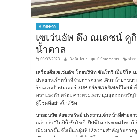
BUSINESS
เซเว่นอัพ ดึง ณเดชน์ คูก
น้ำตาล
03/03/2023
Bk Bulletin
0 Comments
ข่าวป
เครื่องดื่มเซเว่นอัพ
โดยบริษัท ซันโทรี่ เป๊ปซี่โ
ประธานเจ้าหน้าที่ฝ่ายการตลาด เดินหน้ายกขบวน
ร้อนแรงรับซัมเมอร์
7UP อร่อยเวอร์เซอร์ไพรส์
ท
หวานลงตัว พร้อมควงพระเอกหนุ่มสุดฮอตขวั
ผู้โชคดีอย่างใกล้ชิด
นายอนวัช สังขะทรัพย์ ประธานเจ้าหน้าที่ฝ่ายการ
กล่าวว่า “ในปีนี้ ซันโทรี่ เป๊ปซี่โค ประเทศไทย 
เพิ่มมากขึ้น ซึ่งเป็นกลุ่มที่ให้ความสำคัญกับ