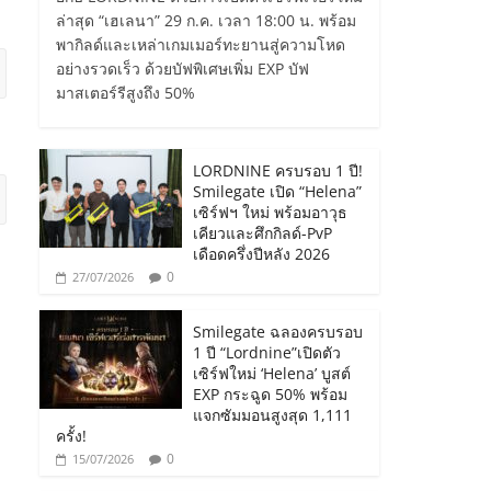
ล่าสุด “เฮเลนา” 29 ก.ค. เวลา 18:00 น. พร้อม
พากิลด์และเหล่าเกมเมอร์ทะยานสู่ความโหด
อย่างรวดเร็ว ด้วยบัฟพิเศษเพิ่ม EXP บัฟ
มาสเตอร์รีสูงถึง 50%
LORDNINE ครบรอบ 1 ปี!
Smilegate เปิด “Helena”
เซิร์ฟฯ ใหม่ พร้อมอาวุธ
เคียวและศึกกิลด์-PvP
เดือดครึ่งปีหลัง 2026
0
27/07/2026
Smilegate ฉลองครบรอบ
1 ปี “Lordnine”เปิดตัว
เซิร์ฟใหม่ ‘Helena’ บูสต์
EXP กระฉูด 50% พร้อม
แจกซัมมอนสูงสุด 1,111
ครั้ง!
0
15/07/2026