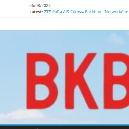
Skip
06/08/2026
to
Smilegate ฉลองครบรอบ 1 ปี “Lordnine”เปิดตัวเซ
Latest:
content
ZTE จับมือ AIS อัปเกรด Backbone Networkสำหรับ
“ปลัด ทส.” เผย “รมว.สุชาติ” มอบหมายเป็นประธา
www.bkbulletin
ห้ามพลาด! Smilegate เปิดตัว ‘เฮเลนา’ เซิร์ฟเวอ
LORDNINE ครบรอบ 1 ปี! Smilegate เปิด “Helena”
นำ
เสนอ
ข่าว
ครบ
ทุก
ด้าน