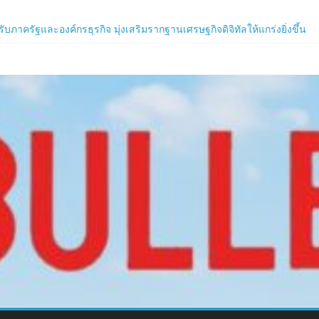
ิร์ฟใหม่ ‘Helena’ บูสต์ EXP กระฉูด 50% พร้อมแจกซัมมอนสูงสุด 1,111 ครั
ภาครัฐและองค์กรธุรกิจ มุ่งเสริมรากฐานเศรษฐกิจดิจิทัลให้แกร่งยิ่งขึ้น
น เปิดงาน Biodiversity & Bioeconomy Forum 2026เดินหน้าขับเคลื่อนนโยบ
.com
ร์ใหม่ของ LORDNINE 29 ก.ค. นี้
 เซิร์ฟฯ ใหม่ พร้อมอาวุธเคียวและศึกกิลด์-PvP เดือดครึ่งปีหลัง 2026