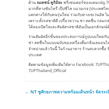
ด้าน
ณเดชน์ คูกิมิยะ
พรีเซนเตอร์ของแคมเปญ 7UP อ
มากที่ทางซันโทรี่ เป๊ปซี่โค เบเวอเรจ (ประเทศไ
แตกต่างให้กับคนรุ่นใหม่ ร่วมกับทางเซเว่นอัพ ไ
เพราะทั้งรสชาติดี เปรี้ยวหวาน ซ่า สดชื่น กลม
ได้ลองเปิดใจและสัมผัสรสชาติอันเป็นเอกลักษณ์
ร่วมสัมผัสอีกขั้นของประสบการณ์รูปแบบใหม่กับ
ซ่า สดชื่นในแบบฉบับของเครื่องดื่มกลิ่นเลมอนไ
จำหน่ายแล้ววันนี้ ในร้านอาหาร ร้านสะดวกซื้อ ร้
ประเทศ
ติดตามข้อมูลเพิ่มเติมได้ทาง Facebook: 7UPTh
7UPThailand_Official
←
NT ชูศักยภาพความพร้อมเดินหน้า จัดระเบ