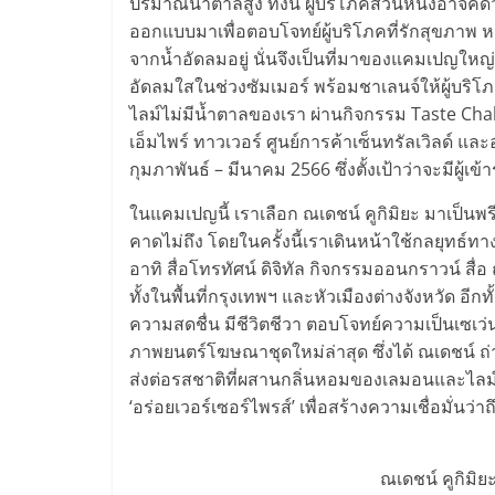
ปริมาณน้ำตาลสูง ทั้งนี้ ผู้บริโภคส่วนหนึ่งอาจคิ
ออกแบบมาเพื่อตอบโจทย์ผู้บริโภคที่รักสุขภาพ 
จากน้ำอัดลมอยู่ นั่นจึงเป็นที่มาของแคมเปญใหญ่แ
อัดลมใสในช่วงซัมเมอร์ พร้อมชาเลนจ์ให้ผู้บริโ
ไลม์ไม่มีน้ำตาลของเรา ผ่านกิจกรรม Taste Chall
เอ็มไพร์ ทาวเวอร์ ศูนย์การค้าเซ็นทรัลเวิลด์ แล
กุมภาพันธ์ – มีนาคม 2566 ซึ่งตั้งเป้าว่าจะมีผู้เข
ในแคมเปญนี้ เราเลือก ณเดชน์ คูกิมิยะ มาเป็น
คาดไม่ถึง โดยในครั้งนี้เราเดินหน้าใช้กลยุทธ
อาทิ สื่อโทรทัศน์ ดิจิทัล กิจกรรมออนกราวน์ ส
ทั้งในพื้นที่กรุงเทพฯ และหัวเมืองต่างจังหวัด อีกทั
ความสดชื่น มีชีวิตชีวา ตอบโจทย์ความเป็นเซเว่นอั
ภาพยนตร์โฆษณาชุดใหม่ล่าสุด ซึ่งได้ ณเดชน์ ถ
ส่งต่อรสชาติที่ผสานกลิ่นหอมของเลมอนและไลม์อ
‘อร่อยเวอร์เซอร์ไพรส์’ เพื่อสร้างความเชื่อมั่นว่
ณเดชน์ คูกิมิ