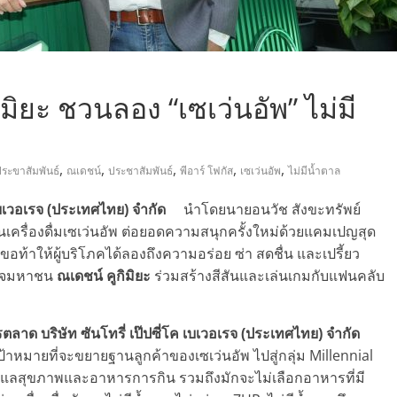
ิมิยะ ชวนลอง “เซเว่นอัพ” ไม่มี
,
,
,
,
,
ระขาสัมพันธ์
ณเดชน์
ประชาสัมพันธ์
พีอาร์ โฟกัส
เซเว่นอัพ
ไม่มีน้ำตาล
ค เบเวอเรจ (ประเทศไทย) จำกัด
นำโดยนายอนวัช สังขะทรัพย์
เครื่องดื่มเซเว่นอัพ ต่อยอดความสนุกครั้งใหม่ด้วยแคมเปญสุด
ี่ขอท้าให้ผู้บริโภคได้ลองถึงความอร่อย ซ่า สดชื่น และเปรี้ยว
ญใจมหาชน
ณเดชน์ คูกิมิยะ
ร่วมสร้างสีสันและเล่นเกมกับแฟนคลับ
ตลาด บริษัท ซันโทรี่ เป๊ปซี่โค เบเวอเรจ (ประเทศไทย) จำกัด
มีเป้าหมายที่จะขยายฐานลูกค้าของเซเว่นอัพ ไปสู่กลุ่ม Millennial
การดูแลสุขภาพและอาหารการกิน รวมถึงมักจะไม่เลือกอาหารที่มี