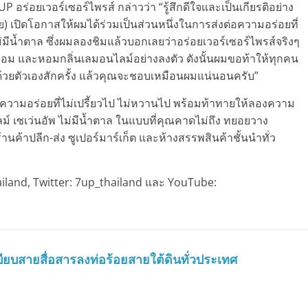
ร่อยเวอร์เซอร์ไพรส์ กล่าวว่า “รู้สึกดีใจและเป็นเกียรติอย่าง
ทย) เปิดโอกาสให้ผมได้ร่วมเป็นส่วนหนึ่งในการส่งต่อความอร่อยที่
ม่มีน้ำตาล ซึ่งผมลองชิมแล้วบอกเลยว่าอร่อยเวอร์เซอร์ไพรส์จริงๆ
กล่อม และหอมกลิ่นเลมอนไลม์อย่างลงตัว ดังนั้นผมขอท้าให้ทุกคน
ด้วยตัวเองสักครั้ง แล้วคุณจะชอบเหมือนผมแน่นอนครับ”
ความอร่อยที่ไม่เปรี้ยวไป ไม่หวานไป พร้อมท้าทายให้ลองความ
ลม์ เซเว่นอัพ ไม่มีน้ำตาล ในแบบที่คุณคาดไม่ถึง ทยอยวาง
านค้าปลีก-ส่ง ซูเปอร์มาร์เก็ต และห้างสรรพสินค้าชั้นนำทั่ว
ailand, Twitter: 7up_thailand และ YouTube:
ียบสายสื่อสารลงท่อร้อยสายใต้ดินทั่วประเทศ