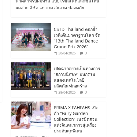
นวดสำหรับผมทำสี แบบไร้ซัลเฟตและซิลิโคน
ผมสวย สีชัด เงางาม สะอาด ปลอดภัย
CSTD Thailand ตอกย้ำ
เวทีเต้นมาตรฐานโลก จัด
“13th Thailand Dance
Grand Prix 2026”
0
30/04/2026
เปิดฉากอย่างเป็นทางการ
“สถาปนิก’69” มหกรรม
แสดงเทคโนโลยี
ผลิตภัณฑ์ก่อสร้าง
0
28/04/2026
PRIMA X FAHFAHS เปิด
ตัว “Fairy Garden
Collection” เนรมิตสวน
แห่งจินตนาการสู่เครื่อง
ประดับสุดพิเศษ