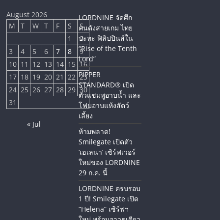
August 2026
LORDNINE จัดศึก
M
T
W
T
F
S
S
คนดังสายเกม ไทย
ปะทะ ฟิลิปปินส์ใน
1
2
“Rise of the Tenth
3
4
5
6
7
8
9
Lord”
10
11
12
13
14
15
16
PIPPER
17
18
19
20
21
22
23
STANDARD® เปิด
24
25
26
27
28
29
30
ตัวแชมพูอาบน้ำ และ
31
โฟมอาบแห้งสัตว์
เลี้ยง
« Jul
ห้ามพลาด!
Smilegate เปิดตัว
‘เฮเลนา’ เซิร์ฟเวอร์
ใหม่ของ LORDNINE
29 ก.ค. นี้
LORDNINE ครบรอบ
1 ปี! Smilegate เปิด
“Helena” เซิร์ฟฯ
ใหม่ พร้อมอาวุธเคียว