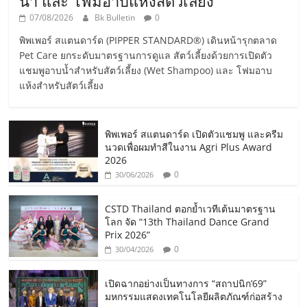
น้ำ และ โฟมอาบแห้งสัตว์เลี้ยง
07/08/2026
Bk Bulletin
0
พิพเพอร์ สแตนดาร์ด (PIPPER STANDARD®) เดินหน้ารุกตลาด
Pet Care ยกระดับมาตรฐานการดูแล สัตว์เลี้ยงด้วยการเปิดตัว
แชมพูอาบน้ำสำหรับสัตว์เลี้ยง (Wet Shampoo) และ โฟมอาบ
แห้งสำหรับสัตว์เลี้ยง
พิพเพอร์ สแตนดาร์ด เปิดตัวแชมพู และครีม
นวดเพื่อผมทำสีในงาน Agri Plus Award
2026
0
30/06/2026
CSTD Thailand ตอกย้ำเวทีเต้นมาตรฐาน
โลก จัด “13th Thailand Dance Grand
Prix 2026”
0
30/04/2026
เปิดฉากอย่างเป็นทางการ “สถาปนิก’69”
มหกรรมแสดงเทคโนโลยีผลิตภัณฑ์ก่อสร้าง