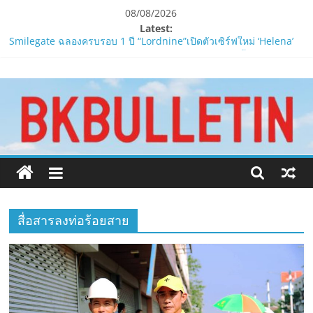
Skip
08/08/2026
to
Latest:
content
Smilegate ฉลองครบรอบ 1 ปี “Lordnine”เปิดตัวเซิร์ฟใหม่ ‘Helena’
บูสต์ EXP กระฉูด 50% พร้อมแจกซัมมอนสูงสุด 1,111 ครั้ง!
www.bkbulletin.co
LORDNINE จัดศึกคนดังสายเกม ไทย ปะทะ ฟิลิปปินส์ใน “Rise of the
Tenth Lord”
PIPPER STANDARD® เปิดตัวแชมพูอาบน้ำ และ โฟมอาบแห้งสัตว์
นำ
เลี้ยง
เสนอ
ห้ามพลาด! Smilegate เปิดตัว ‘เฮเลนา’ เซิร์ฟเวอร์ใหม่ของ
ข่าว
LORDNINE 29 ก.ค. นี้
ครบ
LORDNINE ครบรอบ 1 ปี! Smilegate เปิด “Helena” เซิร์ฟฯ ใหม่
ทุก
พร้อมอาวุธเคียวและศึกกิลด์-PvP เดือดครึ่งปีหลัง 2026
ด้าน
สื่อสารลงท่อร้อยสาย