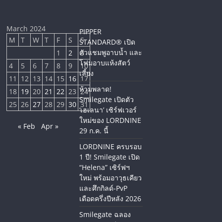
March 2024
PIPPER
M
T
W
T
F
S
S
STANDARD® เปิด
ตัวแชมพูอาบน้ำ และ
1
2
3
โฟมอาบแห้งสัตว์
4
5
6
7
8
9
10
เลี้ยง
11
12
13
14
15
16
17
ห้ามพลาด!
18
19
20
21
22
23
24
Smilegate เปิดตัว
25
26
27
28
29
30
31
‘เฮเลนา’ เซิร์ฟเวอร์
ใหม่ของ LORDNINE
« Feb
Apr »
29 ก.ค. นี้
LORDNINE ครบรอบ
1 ปี! Smilegate เปิด
“Helena” เซิร์ฟฯ
ใหม่ พร้อมอาวุธเคียว
และศึกกิลด์-PvP
เดือดครึ่งปีหลัง 2026
Smilegate ฉลอง