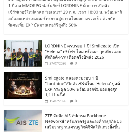
1 ปีเกม MMORPG ฟอร์มยักษ์ LORDNINE ด้วยการเปิดตัว
เซิร์ฟเวอร์ใหม่ล่าสุด “เฮเลนา” 29 ก.ค. เวลา 18:00 น. พร้อมพากิ
ลด์และเหล่าเกมเมอร์ทะยานสู่ความโหดอย่างรวดเร็ว ด้วยบัฟ
พิเศษเพิ่ม EXP บัฟมาสเตอร์รีสูงถึง 50%
LORDNINE ครบรอบ 1 ปี! Smilegate เปิด
“Helena” เซิร์ฟฯ ใหม่ พร้อมอาวุธเคียวและ
ศึกกิลด์-PvP เดือดครึ่งปีหลัง 2026
0
27/07/2026
Smilegate ฉลองครบรอบ 1 ปี
“Lordnine”เปิดตัวเซิร์ฟใหม่ ‘Helena’ บูสต์
EXP กระฉูด 50% พร้อมแจกซัมมอนสูงสุด
1,111 ครั้ง!
0
15/07/2026
ZTE จับมือ AIS อัปเกรด Backbone
Networkสำหรับภาครัฐและองค์กรธุรกิจ มุ่ง
เสริมรากฐานเศรษฐกิจดิจิทัลให้แกร่งยิ่งขึ้น