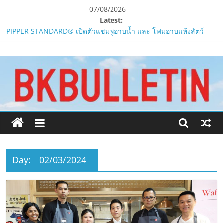
Skip
07/08/2026
to
Latest:
content
PIPPER STANDARD® เปิดตัวแชมพูอาบน้ำ และ โฟมอาบแห้งสัตว์
เลี้ยง
www.bkbulletin.co
ห้ามพลาด! Smilegate เปิดตัว ‘เฮเลนา’ เซิร์ฟเวอร์ใหม่ของ
LORDNINE 29 ก.ค. นี้
LORDNINE ครบรอบ 1 ปี! Smilegate เปิด “Helena” เซิร์ฟฯ ใหม่
นำ
พร้อมอาวุธเคียวและศึกกิลด์-PvP เดือดครึ่งปีหลัง 2026
เสนอ
Smilegate ฉลองครบรอบ 1 ปี “Lordnine”เปิดตัวเซิร์ฟใหม่ ‘Helena’
ข่าว
บูสต์ EXP กระฉูด 50% พร้อมแจกซัมมอนสูงสุด 1,111 ครั้ง!
ครบ
ZTE จับมือ AIS อัปเกรด Backbone Networkสำหรับภาครัฐและองค์กร
ทุก
ธุรกิจ มุ่งเสริมรากฐานเศรษฐกิจดิจิทัลให้แกร่งยิ่งขึ้น
ด้าน
Day:
02/03/2024