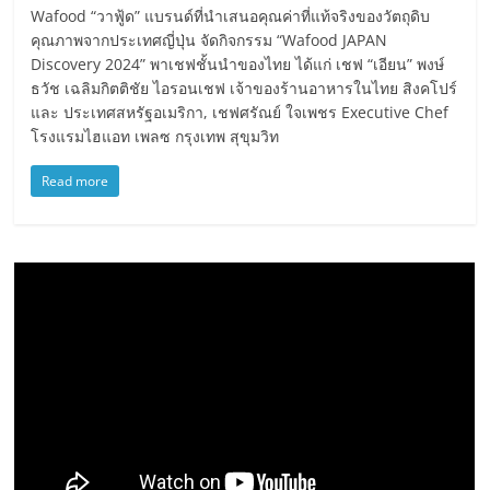
Wafood “วาฟู้ด” แบรนด์ที่นำเสนอคุณค่าที่แท้จริงของวัตถุดิบ
คุณภาพจากประเทศญี่ปุ่น จัดกิจกรรม “Wafood JAPAN
Discovery 2024” พาเชฟชั้นนำของไทย ได้แก่ เชฟ “เอียน” พงษ์
ธวัช เฉลิมกิตติชัย ไอรอนเชฟ เจ้าของร้านอาหารในไทย สิงคโปร์
และ ประเทศสหรัฐอเมริกา, เชฟศรัณย์ ใจเพชร Executive Chef
โรงแรมไฮแอท เพลซ กรุงเทพ สุขุมวิท
Read more