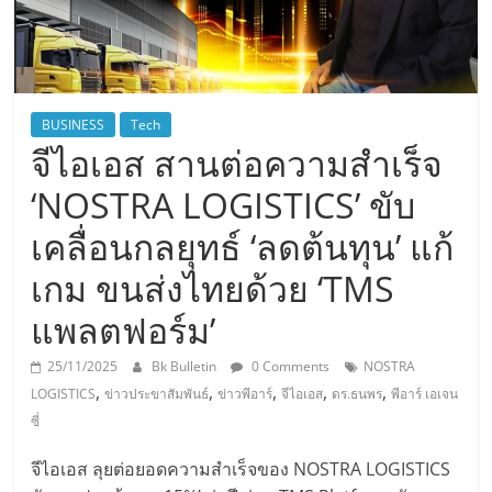
BUSINESS
Tech
จีไอเอส สานต่อความสำเร็จ
‘NOSTRA LOGISTICS’ ขับ
เคลื่อนกลยุทธ์ ‘ลดต้นทุน’ แก้
เกม ขนส่งไทยด้วย ‘TMS
แพลตฟอร์ม’
25/11/2025
Bk Bulletin
0 Comments
NOSTRA
,
,
,
,
,
LOGISTICS
ข่าวประขาสัมพันธ์
ข่าวพีอาร์
จีไอเอส
ดร.ธนพร
พีอาร์ เอเจน
ซี่
จีไอเอส ลุยต่อยอดความสำเร็จของ NOSTRA LOGISTICS