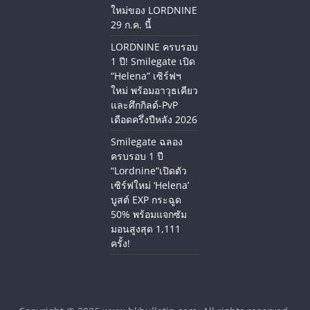
ใหม่ของ LORDNINE
29 ก.ค. นี้
LORDNINE ครบรอบ
1 ปี! Smilegate เปิด
“Helena” เซิร์ฟฯ
ใหม่ พร้อมอาวุธเคียว
และศึกกิลด์-PvP
เดือดครึ่งปีหลัง 2026
Smilegate ฉลอง
ครบรอบ 1 ปี
“Lordnine”เปิดตัว
เซิร์ฟใหม่ ‘Helena’
บูสต์ EXP กระฉูด
50% พร้อมแจกซัม
มอนสูงสุด 1,111
ครั้ง!