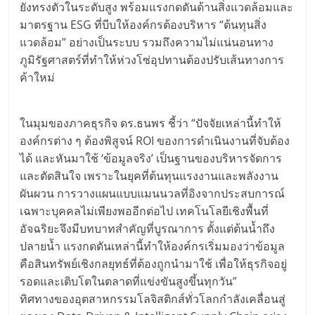
ยังทรงตัวในระดับสูง พร้อมแรงกดดันด้านสิ่งแวดล้อมและ
มาตรฐาน ESG ที่บีบให้องค์กรต้องบริหาร “ต้นทุนสิ่ง
แวดล้อม” อย่างเป็นระบบ รวมถึงความไม่แน่นอนทาง
ภูมิรัฐศาสตร์ที่ทำให้ห่วงโซ่อุปทานต้องปรับเส้นทางการ
ค้าใหม่
ในมุมของภาคธุรกิจ ดร.ธนพร ชี้ว่า “ปัจจัยเหล่านี้ทำให้
องค์กรต่าง ๆ ต้องพิสูจน์ ROI ของการดำเนินงานที่จับต้อง
ได้ และหันมาใช้ ‘ข้อมูลจริง’ เป็นฐานของบริหารจัดการ
และตัดสินใจ เพราะในยุคที่ต้นทุนแรงงานและพลังงาน
ผันผวน การวางแผนแบบแมนนวลที่อิงจากประสบการณ์
เฉพาะบุคคลไม่เพียงพออีกต่อไป เทคโนโลยีเชิงพื้นที่
อัจฉริยะจึงมีบทบาทสำคัญที่บูรณาการ ตั้งแต่ต้นน้ำถึง
ปลายน้ำ แรงกดดันเหล่านี้ทำให้องค์กรเริ่มมองว่าข้อมูล
คือสินทรัพย์เชิงกลยุทธ์ที่ต้องถูกนำมาใช้ เพื่อให้ธุรกิจอยู่
รอดและเติบโตในตลาดที่แข่งขันสูงขึ้นทุกวัน”
ทิศทางของอุตสาหกรรมโลจิสติกส์ทั่วโลกกำลังเคลื่อนสู่