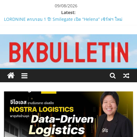
Skip
09/08/2026
to
Latest:
content
LORDNINE ครบรอบ 1 ปี! Smilegate เปิด “Helena” เซิร์ฟฯ ใหม่
พร้อมอาวุธเคียวและศึกกิลด์-PvP เดือดครึ่งปีหลัง 2026
www.bkbulletin.co
Smilegate ฉลองครบรอบ 1 ปี “Lordnine”เปิดตัวเซิร์ฟใหม่ ‘Helena’
บูสต์ EXP กระฉูด 50% พร้อมแจกซัมมอนสูงสุด 1,111 ครั้ง!
LORDNINE จัดศึกคนดังสายเกม ไทย ปะทะ ฟิลิปปินส์ใน “Rise of the
นำ
Tenth Lord”
เสนอ
PIPPER STANDARD® เปิดตัวแชมพูอาบน้ำ และ โฟมอาบแห้งสัตว์
ข่าว
เลี้ยง
ครบ
ห้ามพลาด! Smilegate เปิดตัว ‘เฮเลนา’ เซิร์ฟเวอร์ใหม่ของ
ทุก
LORDNINE 29 ก.ค. นี้
ด้าน