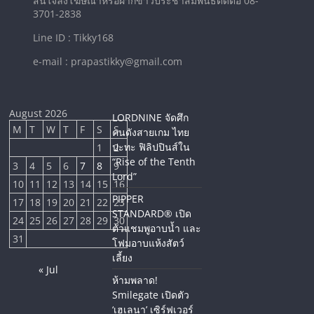
สนใจลงโฆษณาหรือฝากข่าวประชาสัมพันธ์ติดต่อ 08-
3701-2838
Line ID : Tikky168
e-mail : prapastikky@gmail.com
August 2026
LORDNINE จัดศึก
M
T
W
T
F
S
S
คนดังสายเกม ไทย
ปะทะ ฟิลิปปินส์ใน
1
2
“Rise of the Tenth
3
4
5
6
7
8
9
Lord”
10
11
12
13
14
15
16
PIPPER
17
18
19
20
21
22
23
STANDARD® เปิด
24
25
26
27
28
29
30
ตัวแชมพูอาบน้ำ และ
31
โฟมอาบแห้งสัตว์
เลี้ยง
« Jul
ห้ามพลาด!
Smilegate เปิดตัว
‘เฮเลนา’ เซิร์ฟเวอร์