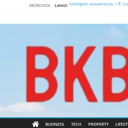
Skip
08/08/2026
Latest:
Smilegate ฉลองครบรอบ 1 ปี “Lord
to
LORDNINE จัดศึกคนดังสายเกม ไทย
content
www.bkbulletin
PIPPER STANDARD® เปิดตัวแชมพู
ห้ามพลาด! Smilegate เปิดตัว ‘เฮเ
LORDNINE ครบรอบ 1 ปี! Smilegate 
นำ
เสนอ
ข่าว
ครบ
ทุก
ด้าน
BUSINESS
TECH
PROPERTY
LIFES