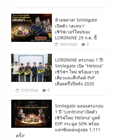
ห้ามพลาด! Smilegate
เปิดตัว ‘เฮเลนา’
เซิร์ฟเวอร์ใหม่ของ
LORDNINE 29 ก.ค. นี้
0
29/07/2026
LORDNINE ครบรอบ 1 ปี!
Smilegate เปิด “Helena”
เซิร์ฟฯ ใหม่ พร้อมอาวุธ
เคียวและศึกกิลด์-PvP
เดือดครึ่งปีหลัง 2026
0
27/07/2026
Smilegate ฉลองครบรอบ
1 ปี “Lordnine”เปิดตัว
เซิร์ฟใหม่ ‘Helena’ บูสต์
EXP กระฉูด 50% พร้อม
แจกซัมมอนสูงสุด 1,111
ครั้ง!