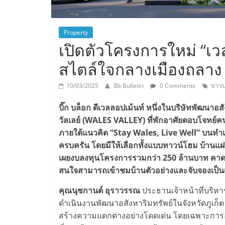
Property
เปิดตัวโครงการใหม่ “เวลล์
สไตล์ใจกลางเมืองถลาง ภ
10/03/2025
Bk Bulletin
0 Comments
ข่าวป
บิ๊ก บล็อก ดีเวลลอปเม้นท์ หนึ่งในบริษัทพัฒนาอ
วัลเลย์ (
WALES VALLEY) ที่พักอาศัยตอบโจทย์คน
ภายใต้แนวคิด “Stay Wales, Live Well” บนทำ
ครบครัน โดยมีให้เลือกทั้งแบบทาวน์โฮม บ้านแฝด
เผยงบลงทุนโครงการรวมกว่า 250 ล้านบาท คาดงาน
สนใจสามารถเข้าชมบ้านตัวอย่างและจับจองเป็นเจ้
คุณนุชกานต์ อุราวรรณ
ประธานเจ้าหน้าที่บริหาร 
ดำเนินงานพัฒนาอสังหาริมทรัพย์ในจังหวัดภูเก็ต ที
สร้างความแตกต่างอย่างโดดเด่น โดยเฉพาะการออกแบ