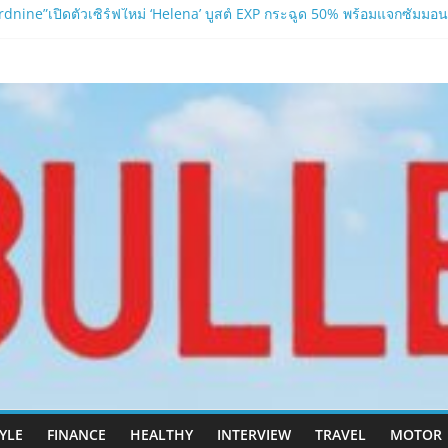
nine”เปิดตัวเซิร์ฟใหม่ ‘Helena’ บูสต์ EXP กระฉูด 50% พร้อมแจกซัมมอนสู
 ปะทะ ฟิลิปปินส์ใน “Rise of the Tenth Lord”
.com
อาบน้ำ และ โฟมอาบแห้งสัตว์เลี้ยง
ลนา’ เซิร์ฟเวอร์ใหม่ของ LORDNINE 29 ก.ค. นี้
เปิด “Helena” เซิร์ฟฯ ใหม่ พร้อมอาวุธเคียวและศึกกิลด์-PvP เดือดครึ่งป
TYLE
FINANCE
HEALTHY
INTERVIEW
TRAVEL
MOTOR