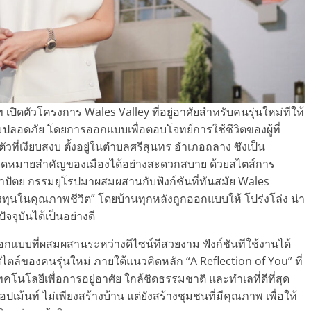
เปิดตัวโครงการ Wales Valley ที่อยู่อาศัยสําหรับคนรุ่นใหม่ทีให้
ลอดภัย โดยการออกแบบเพื่อตอบโจทย์การใช้ชีวิตของผู้ที่
ี่เงียบสงบ ตั้งอยู่ในตําบลศรีสุนทร อําเภอถลาง ซึงเป็น
ุกจุดหมายสําคัญของเมืองได้อย่างสะดวกสบาย ด้วยสไตส์การ
ปัตย กรรมยุโรปมาผสมผสานกับฟ้งก์ชันที่ทันสมัย Wales
การลงทุนในคุณภาพชีวิต” โดยบ้านทุกหลังถูกออกแบบให้ โปร่งโล่ง น่า
ัจจุบันได้เป็นอย่างดี
กแบบที่ผสมผสานระหว่างดีไซน์ทีสวยงาม ฟังก์ชันทีใช้งานได้
ตล์ของคนรุ่นใหม่ ภายใต้แนวคิดหลัก “A Reflection of You” ที่
 เทคโนโลยีเพื่อการอยู่อาศัย ใกล้ชิดธรรมชาติ และทําเลที่ดีที่สุด
ลอปเม้นท์ ไม่เพียงสร้างบ้าน แต่ยังสร้างชุมชนที่มีคุณภาพ เพื่อให้