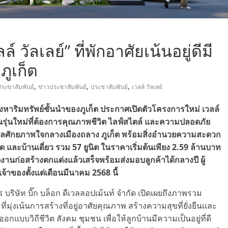
 วัลเลย์” ที่พักอาศัยเน้นอยู่ดีมี
ูเก็ต
,
,
,
ระขาสัมพันธ์
ข่าวประชาสัมพันธ์
ประชาสัมพันธ์
เวลล์ วัลเลย์
สังหาริมทรัพย์ชั้นนำของภูเก็ต ประกาศเปิดตัวโครงการใหม่ เวลล์
รุ่นใหม่ที่ต้องการคุณภาพชีวิต ไลฟ์สไตล์ และความปลอดภัย
เลศักยภาพใจกลางเมืองถลาง ภูเก็ต พร้อมสิ่งอำนวยความสะดวก
 และบ้านเดี่ยว รวม 57 ยูนิต ในราคาเริ่มต้นเพียง 2.59 ล้านบาท
ก่อสร้างตกแต่งแล้วเสร็จพร้อมส่งมอบลูกค้าได้กลางปี ผู้
าของตั้งแต่เดือนมีนาคม 2568 นี้
บริษัท บิ๊ก บล็อก ดีเวลลอปเม้นท์ จำกัด
เปิดเผยถึงภาพรวม
่มุ่งเน้นการสร้างที่อยู่อาศัยคุณภาพ สร้างความสุขที่ยั่งยืนและ
บวิถีชีวิต สังคม ชุมชน เพื่อให้ลูกบ้านมีความเป็นอยู่ที่ดี