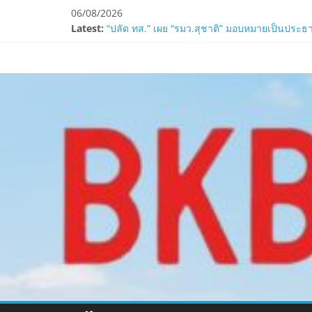
Skip
06/08/2026
to
Latest:
ZTE จับมือ AIS อัปเกรด Backbone Networkสำหรับ
content
“ปลัด ทส.” เผย “รมว.สุชาติ” มอบหมายเป็นประธา
www.bkbulletin
ห้ามพลาด! Smilegate เปิดตัว ‘เฮเลนา’ เซิร์ฟเวอ
LORDNINE ครบรอบ 1 ปี! Smilegate เปิด “Helena”
Smilegate ฉลองครบรอบ 1 ปี “Lordnine”เปิดตัวเซ
นำ
เสนอ
ข่าว
ครบ
ทุก
ด้าน