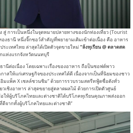
 สู่ การเป็นหนึ่งในจุดหมายปลายทางของนักท่องเที่ยว (Tourist
ทองธานี หนึ่งจิ๊กซอว์สำคัญที่พยายามเติมเข้าต่อเนื่อง คือ อาหาร
ก่ประเทศไทย ล่าสุดได้เปิดตัวจุดขายใหม่
“ล้งทุเรียน
@ ตลาดสด
ลีกแห่งแรกจังหวัดนนทบุรี
งธานีต่อเนื่อง โดยเฉพาะเรื่องของอาหาร ถือป็นซอฟต์พาว
อกาสให้แก่เศรษฐกิจของประเทศได้ดี เนื่องจากเป็นที่นิยมของชาว
น “อิมแพ็ค X เชลล์ชวนชิม” ด้วยการรวบรวมสตรีทฟู้ดชื่อดังทั่ว
ยวเชิงอาหาร ล่าสุดขยายสู่ตลาดผลไม้ ด้วยการเปิดตัวศูนย์
พื่อให้ผู้บริโภคไทยและต่างชาติได้บริโภคทุเรียนคุณภาพส่งออก
่ดีจากทั้งผู้บริโภคไทยและต่างชาติ”