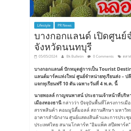
Lifestyle
PR News
บางกอกแลนด์ เปิดศูนย์จ
จังหวัดนนทบุรี
05/05/2024
Bk Bulletin
0 Comments
ตลาด
บางกอกแลนด์ ปักหมุดสู่การเป็น
Tourist Destin
แลนด์มาร์คแห่งใหม่ ศูนย์จำหน่ายทุเรียนส่ง –
แจกทุเรียนฟรี 10 ตัน เฉพาะวันที่ 4 พ.ค. นี้
นายพอลล์ กาญจนพาสน์ ประธานเจ้าหน้าที่บริห
เมืองทองธานี
กล่าวว่า ปัจจุบันพื้นที่โครงการ
สรรพสินค้า คอมมูนิตี้มอลล์ สถานศึกษา มหาวิทยาล
อาคารสำนักงาน ศูนย์แสดงสินค้าและการประชุ
ประเทศไทย สนามโกคาร์ท “อิมแพ็ค สปีดพาร์ค” ร