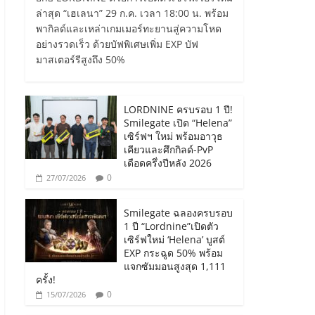
ล่าสุด “เฮเลนา” 29 ก.ค. เวลา 18:00 น. พร้อม
พากิลด์และเหล่าเกมเมอร์ทะยานสู่ความโหด
อย่างรวดเร็ว ด้วยบัฟพิเศษเพิ่ม EXP บัฟ
มาสเตอร์รีสูงถึง 50%
LORDNINE ครบรอบ 1 ปี!
Smilegate เปิด “Helena”
เซิร์ฟฯ ใหม่ พร้อมอาวุธ
เคียวและศึกกิลด์-PvP
เดือดครึ่งปีหลัง 2026
0
27/07/2026
Smilegate ฉลองครบรอบ
1 ปี “Lordnine”เปิดตัว
เซิร์ฟใหม่ ‘Helena’ บูสต์
EXP กระฉูด 50% พร้อม
แจกซัมมอนสูงสุด 1,111
ครั้ง!
0
15/07/2026