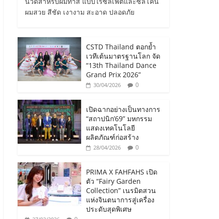
นวดสำหรับผมทำสี แบบไร้ซัลเฟตและซิลิโคน
ผมสวย สีชัด เงางาม สะอาด ปลอดภัย
CSTD Thailand ตอกย้ำ
เวทีเต้นมาตรฐานโลก จัด
“13th Thailand Dance
Grand Prix 2026”
0
30/04/2026
เปิดฉากอย่างเป็นทางการ
“สถาปนิก’69” มหกรรม
แสดงเทคโนโลยี
ผลิตภัณฑ์ก่อสร้าง
0
28/04/2026
PRIMA X FAHFAHS เปิด
ตัว “Fairy Garden
Collection” เนรมิตสวน
แห่งจินตนาการสู่เครื่อง
ประดับสุดพิเศษ