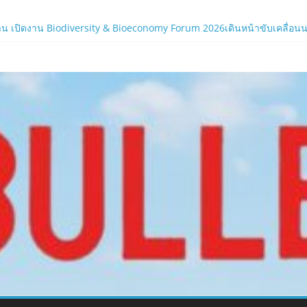
ภาครัฐและองค์กรธุรกิจ มุ่งเสริมรากฐานเศรษฐกิจดิจิทัลให้แกร่งยิ่งขึ้น
น เปิดงาน Biodiversity & Bioeconomy Forum 2026เดินหน้าขับเคลื่อนนโยบ
.com
ร์ใหม่ของ LORDNINE 29 ก.ค. นี้
 เซิร์ฟฯ ใหม่ พร้อมอาวุธเคียวและศึกกิลด์-PvP เดือดครึ่งปีหลัง 2026
ิร์ฟใหม่ ‘Helena’ บูสต์ EXP กระฉูด 50% พร้อมแจกซัมมอนสูงสุด 1,111 ครั