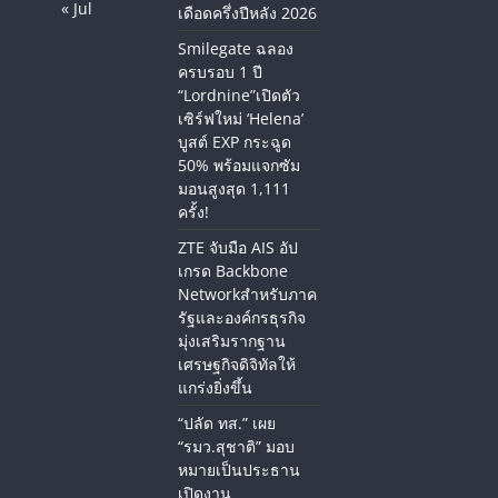
« Jul
เดือดครึ่งปีหลัง 2026
Smilegate ฉลอง
ครบรอบ 1 ปี
“Lordnine”เปิดตัว
เซิร์ฟใหม่ ‘Helena’
บูสต์ EXP กระฉูด
50% พร้อมแจกซัม
มอนสูงสุด 1,111
ครั้ง!
ZTE จับมือ AIS อัป
เกรด Backbone
Networkสำหรับภาค
รัฐและองค์กรธุรกิจ
มุ่งเสริมรากฐาน
เศรษฐกิจดิจิทัลให้
แกร่งยิ่งขึ้น
“ปลัด ทส.” เผย
“รมว.สุชาติ” มอบ
หมายเป็นประธาน
เปิดงาน