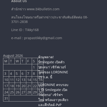
About Us
สำนักข่าว www.bkbulletin.com
สนใจลงโฆษณาหรือฝากข่าวประชาสัมพันธ์ติดต่อ 08-
3701-2838
Line ID : Tikky168
e-mail : prapastikky@gmail.com
August 2026
ห้ามพลาด!
M
T
W
T
F
S
S
Smilegate เปิดตัว
‘เฮเลนา’ เซิร์ฟเวอร์
1
2
ใหม่ของ LORDNINE
3
4
5
6
7
8
9
29 ก.ค. นี้
10
11
12
13
14
15
16
LORDNINE ครบรอบ
17
18
19
20
21
22
23
1 ปี! Smilegate เปิด
24
25
26
27
28
29
30
“Helena” เซิร์ฟฯ
31
ใหม่ พร้อมอาวุธเคียว
และศึกกิลด์-PvP