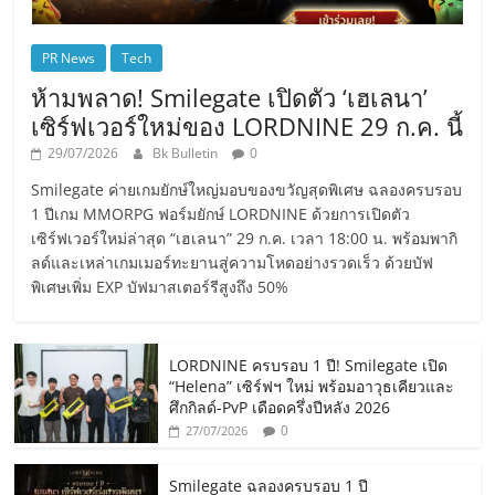
PR News
Tech
ห้ามพลาด! Smilegate เปิดตัว ‘เฮเลนา’
เซิร์ฟเวอร์ใหม่ของ LORDNINE 29 ก.ค. นี้
29/07/2026
Bk Bulletin
0
Smilegate ค่ายเกมยักษ์ใหญ่มอบของขวัญสุดพิเศษ ฉลองครบรอบ
1 ปีเกม MMORPG ฟอร์มยักษ์ LORDNINE ด้วยการเปิดตัว
เซิร์ฟเวอร์ใหม่ล่าสุด “เฮเลนา” 29 ก.ค. เวลา 18:00 น. พร้อมพากิ
ลด์และเหล่าเกมเมอร์ทะยานสู่ความโหดอย่างรวดเร็ว ด้วยบัฟ
พิเศษเพิ่ม EXP บัฟมาสเตอร์รีสูงถึง 50%
LORDNINE ครบรอบ 1 ปี! Smilegate เปิด
“Helena” เซิร์ฟฯ ใหม่ พร้อมอาวุธเคียวและ
ศึกกิลด์-PvP เดือดครึ่งปีหลัง 2026
0
27/07/2026
Smilegate ฉลองครบรอบ 1 ปี