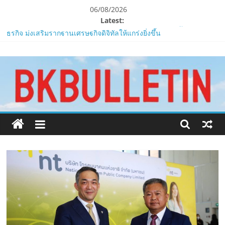
Skip
06/08/2026
to
Latest:
content
ZTE จับมือ AIS อัปเกรด Backbone Networkสำหรับภาครัฐและองค์กร
ธุรกิจ มุ่งเสริมรากฐานเศรษฐกิจดิจิทัลให้แกร่งยิ่งขึ้น
www.bkbulletin.co
“ปลัด ทส.” เผย “รมว.สุชาติ” มอบหมายเป็นประธาน เปิดงาน
Biodiversity & Bioeconomy Forum 2026เดินหน้าขับเคลื่อน
นโยบาย Nature Positive สู่เศรษฐกิจชีวภาพที่ยั่งยืน
นำ
ห้ามพลาด! Smilegate เปิดตัว ‘เฮเลนา’ เซิร์ฟเวอร์ใหม่ของ
เสนอ
LORDNINE 29 ก.ค. นี้
ข่าว
LORDNINE ครบรอบ 1 ปี! Smilegate เปิด “Helena” เซิร์ฟฯ ใหม่
ครบ
พร้อมอาวุธเคียวและศึกกิลด์-PvP เดือดครึ่งปีหลัง 2026
ทุก
Smilegate ฉลองครบรอบ 1 ปี “Lordnine”เปิดตัวเซิร์ฟใหม่ ‘Helena’
ด้าน
บูสต์ EXP กระฉูด 50% พร้อมแจกซัมมอนสูงสุด 1,111 ครั้ง!