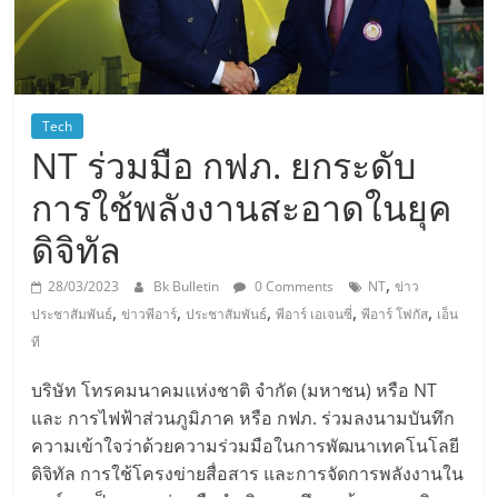
Tech
NT ร่วมมือ กฟภ. ยกระดับ
การใช้พลังงานสะอาดในยุค
ดิจิทัล
,
28/03/2023
Bk Bulletin
0 Comments
NT
ข่าว
,
,
,
,
,
ประชาสัมพันธ์
ข่าวพีอาร์
ประชาสัมพันธ์
พีอาร์ เอเจนซี่
พีอาร์ โฟกัส
เอ็น
ที
บริษัท โทรคมนาคมแห่งชาติ จำกัด (มหาชน) หรือ NT
และ การไฟฟ้าส่วนภูมิภาค หรือ กฟภ. ร่วมลงนามบันทึก
ความเข้าใจว่าด้วยความร่วมมือในการพัฒนาเทคโนโลยี
ดิจิทัล การใช้โครงข่ายสื่อสาร และการจัดการพลังงานใน