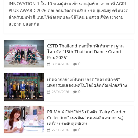
INNOVATION 1 ใน 10 ของผู้ผ่านเข้ารอบสุดท้าย จากเวที AGRI
PLUS AWARD 2026 ต่อยอดนวัตกรรมสับปะรด สู่แชมพู-ครีมนวด
สำหรับผมทำสี แบบไร้ซัลเฟตและซิลิโคน ผมสวย สีชัด เงางาม
สะอาด ปลอดภัย
CSTD Thailand ตอกย้ำเวทีเต้นมาตรฐาน
โลก จัด “13th Thailand Dance Grand
Prix 2026”
0
30/04/2026
เปิดฉากอย่างเป็นทางการ “สถาปนิก’69”
มหกรรมแสดงเทคโนโลยีผลิตภัณฑ์ก่อสร้าง
0
28/04/2026
PRIMA X FAHFAHS เปิดตัว “Fairy Garden
Collection” เนรมิตสวนแห่งจินตนาการสู่
เครื่องประดับสุดพิเศษ
0
27/03/2026