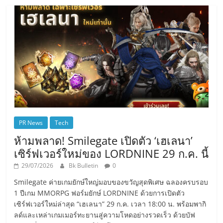
PR News
Tech
ห้ามพลาด! Smilegate เปิดตัว ‘เฮเลนา’
เซิร์ฟเวอร์ใหม่ของ LORDNINE 29 ก.ค. นี้
29/07/2026
Bk Bulletin
0
Smilegate ค่ายเกมยักษ์ใหญ่มอบของขวัญสุดพิเศษ ฉลองครบรอบ
1 ปีเกม MMORPG ฟอร์มยักษ์ LORDNINE ด้วยการเปิดตัว
เซิร์ฟเวอร์ใหม่ล่าสุด “เฮเลนา” 29 ก.ค. เวลา 18:00 น. พร้อมพากิ
ลด์และเหล่าเกมเมอร์ทะยานสู่ความโหดอย่างรวดเร็ว ด้วยบัฟ