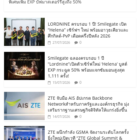
พิเศษเพิ่ม EXP บัฟมาสเตอร์รีสูงถึง 50%
LORDNINE ครบรอบ 1 ปี! Smilegate เปิด
“Helena” เซิร์ฟฯ ใหม่ พร้อมอาวุธเคียวและ
ศึกกิลด์-PvP เดือดครึ่งปีหลัง 2026
0
27/07/2026
Smilegate ฉลองครบรอบ 1 ปี
“Lordnine”เปิดตัวเซิร์ฟใหม่ ‘Helena’ บูสต์
EXP กระฉูด 50% พร้อมแจกซัมมอนสูงสุด
1,111 ครั้ง!
0
15/07/2026
ZTE จับมือ AIS อัปเกรด Backbone
Networkสำหรับภาครัฐและองค์กรธุรกิจ มุ่ง
เสริมรากฐานเศรษฐกิจดิจิทัลให้แกร่งยิ่งขึ้น
0
14/07/2026
ZTE ผนึกกำลัง GSMA จัดงานระดับโลกครั้ง
ยิ่งใหญ่เปิดเวที “ZTE Global Summit &