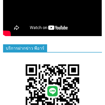
บริการฝากข่าว พีอาร์