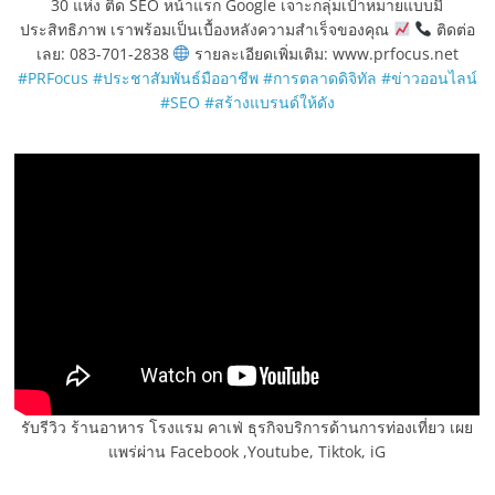
30 แห่ง ติด SEO หน้าแรก Google เจาะกลุ่มเป้าหมายแบบมี
ประสิทธิภาพ เราพร้อมเป็นเบื้องหลังความสำเร็จของคุณ
ติดต่อ
เลย: 083-701-2838
รายละเอียดเพิ่มเติม: www.prfocus.net
#PRFocus
#ประชาสัมพันธ์มืออาชีพ
#การตลาดดิจิทัล
#ข่าวออนไลน์
#SEO
#สร้างแบรนด์ให้ดัง
รับรีวิว ร้านอาหาร โรงแรม คาเฟ่ ธุรกิจบริการด้านการท่องเที่ยว เผย
แพร่ผ่าน Facebook ,Youtube, Tiktok, iG