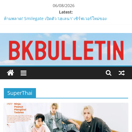
Skip
06/08/2026
to
Latest:
content
ห้ามพลาด! Smilegate เปิดตัว ‘เฮเลนา’ เซิร์ฟเวอร์ใหม่ของ
LORDNINE 29 ก.ค. นี้
www.bkbulletin.co
LORDNINE ครบรอบ 1 ปี! Smilegate เปิด “Helena” เซิร์ฟฯ ใหม่
พร้อมอาวุธเคียวและศึกกิลด์-PvP เดือดครึ่งปีหลัง 2026
Smilegate ฉลองครบรอบ 1 ปี “Lordnine”เปิดตัวเซิร์ฟใหม่ ‘Helena’
นำ
บูสต์ EXP กระฉูด 50% พร้อมแจกซัมมอนสูงสุด 1,111 ครั้ง!
เสนอ
ZTE จับมือ AIS อัปเกรด Backbone Networkสำหรับภาครัฐและองค์กร
ข่าว
ธุรกิจ มุ่งเสริมรากฐานเศรษฐกิจดิจิทัลให้แกร่งยิ่งขึ้น
ครบ
“ปลัด ทส.” เผย “รมว.สุชาติ” มอบหมายเป็นประธาน เปิดงาน
ทุก
Biodiversity & Bioeconomy Forum 2026เดินหน้าขับเคลื่อน
ด้าน
นโยบาย Nature Positive สู่เศรษฐกิจชีวภาพที่ยั่งยืน
SuperThai