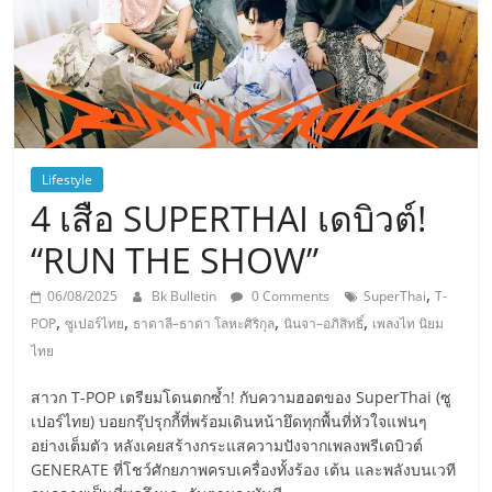
Lifestyle
4 เสือ SUPERTHAI เดบิวต์!
“RUN THE SHOW”
,
06/08/2025
Bk Bulletin
0 Comments
SuperThai
T-
,
,
,
,
POP
ซูเปอร์ไทย
ธาดาลี–ธาดา โลหะศิริกุล
นินจา–อภิสิทธิ์
เพลงไท นิยม
ไทย
สาวก T-POP เตรียมโดนตกซ้ำ! กับความฮอตของ SuperThai (ซู
เปอร์ไทย) บอยกรุ๊ปรุกกี้ที่พร้อมเดินหน้ายึดทุกพื้นที่หัวใจแฟนๆ
อย่างเต็มตัว หลังเคยสร้างกระแสความปังจากเพลงพรีเดบิวต์
GENERATE ที่โชว์ศักยภาพครบเครื่องทั้งร้อง เต้น และพลังบนเวที