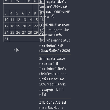
M
T
W
T
F
S
S
Smilegate เปิดตัว
‘เฮเลนา’ เซิร์ฟเวอร์
1
2
ใหม่ของ LORDNINE
3
4
5
6
7
8
9
29 ก.ค. นี้
10
11
12
13
14
15
16
LORDNINE ครบรอบ
17
18
19
20
21
22
23
1 ปี! Smilegate เปิด
24
25
26
27
28
29
30
“Helena” เซิร์ฟฯ
31
ใหม่ พร้อมอาวุธเคียว
และศึกกิลด์-PvP
« Jul
เดือดครึ่งปีหลัง 2026
Smilegate ฉลอง
ครบรอบ 1 ปี
“Lordnine”เปิดตัว
เซิร์ฟใหม่ ‘Helena’
บูสต์ EXP กระฉูด
50% พร้อมแจกซัม
มอนสูงสุด 1,111
ครั้ง!
ZTE จับมือ AIS อัป
เกรด Backbone