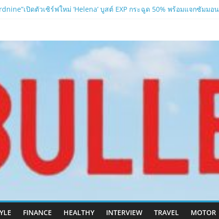
nine”เปิดตัวเซิร์ฟใหม่ ‘Helena’ บูสต์ EXP กระฉูด 50% พร้อมแจกซัมมอนสู
 ปะทะ ฟิลิปปินส์ใน “Rise of the Tenth Lord”
.com
อาบน้ำ และ โฟมอาบแห้งสัตว์เลี้ยง
ลนา’ เซิร์ฟเวอร์ใหม่ของ LORDNINE 29 ก.ค. นี้
เปิด “Helena” เซิร์ฟฯ ใหม่ พร้อมอาวุธเคียวและศึกกิลด์-PvP เดือดครึ่งป
TYLE
FINANCE
HEALTHY
INTERVIEW
TRAVEL
MOTOR