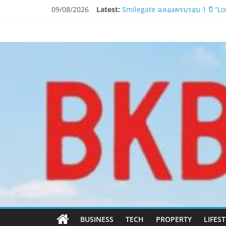
Skip
09/08/2026
Latest:
Smilegate ฉลองครบรอบ 1 ปี “Lord
to
LORDNINE จัดศึกคนดังสายเกม ไทย
content
www.bkbulletin
PIPPER STANDARD® เปิดตัวแชมพู
ห้ามพลาด! Smilegate เปิดตัว ‘เฮเ
LORDNINE ครบรอบ 1 ปี! Smilegate 
นำ
เสนอ
ข่าว
ครบ
ทุก
ด้าน
BUSINESS
TECH
PROPERTY
LIFES