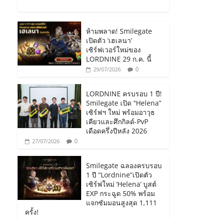
ห้ามพลาด! Smilegate
เปิดตัว ‘เฮเลนา’
เซิร์ฟเวอร์ใหม่ของ
LORDNINE 29 ก.ค. นี้
0
29/07/2026
LORDNINE ครบรอบ 1 ปี!
Smilegate เปิด “Helena”
เซิร์ฟฯ ใหม่ พร้อมอาวุธ
เคียวและศึกกิลด์-PvP
เดือดครึ่งปีหลัง 2026
0
27/07/2026
Smilegate ฉลองครบรอบ
1 ปี “Lordnine”เปิดตัว
เซิร์ฟใหม่ ‘Helena’ บูสต์
EXP กระฉูด 50% พร้อม
แจกซัมมอนสูงสุด 1,111
ครั้ง!