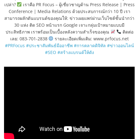
เปล่า?
เราคือ PR Focus – ผู้เชี่ยวชาญด้าน Press Release | Press
Conference | Media Relations ด้วยประสบการณ์กว่า 10 ปี เรา
สามารถผลักดันแบรนด์ของคุณให้: ข่าวเผยแพร่ผ่านเว็บไซต์ชั้นนำกว่า
30 แห่ง ติด SEO หน้าแรก Google เจาะกลุ่มเป้าหมายแบบมี
ประสิทธิภาพ เราพร้อมเป็นเบื้องหลังความสำเร็จของคุณ
ติดต่อ
เลย: 083-701-2838
รายละเอียดเพิ่มเติม: www.prfocus.net
#PRFocus
#ประชาสัมพันธ์มืออาชีพ
#การตลาดดิจิทัล
#ข่าวออนไลน์
#SEO
#สร้างแบรนด์ให้ดัง