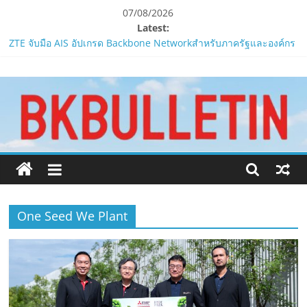
Skip
07/08/2026
to
Latest:
content
ZTE จับมือ AIS อัปเกรด Backbone Networkสำหรับภาครัฐและองค์กร
ธุรกิจ มุ่งเสริมรากฐานเศรษฐกิจดิจิทัลให้แกร่งยิ่งขึ้น
www.bkbulletin.co
PIPPER STANDARD® เปิดตัวแชมพูอาบน้ำ และ โฟมอาบแห้งสัตว์
เลี้ยง
ห้ามพลาด! Smilegate เปิดตัว ‘เฮเลนา’ เซิร์ฟเวอร์ใหม่ของ
นำ
LORDNINE 29 ก.ค. นี้
เสนอ
LORDNINE ครบรอบ 1 ปี! Smilegate เปิด “Helena” เซิร์ฟฯ ใหม่
ข่าว
พร้อมอาวุธเคียวและศึกกิลด์-PvP เดือดครึ่งปีหลัง 2026
ครบ
Smilegate ฉลองครบรอบ 1 ปี “Lordnine”เปิดตัวเซิร์ฟใหม่ ‘Helena’
ทุก
บูสต์ EXP กระฉูด 50% พร้อมแจกซัมมอนสูงสุด 1,111 ครั้ง!
ด้าน
One Seed We Plant