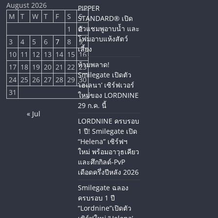
August 2026
PIPPER
M
T
W
T
F
S
S
STANDARD® เปิด
ตัวแชมพูอาบน้ำ และ
1
2
โฟมอาบแห้งสัตว์
3
4
5
6
7
8
9
เลี้ยง
10
11
12
13
14
15
16
ห้ามพลาด!
17
18
19
20
21
22
23
Smilegate เปิดตัว
24
25
26
27
28
29
30
‘เฮเลนา’ เซิร์ฟเวอร์
31
ใหม่ของ LORDNINE
29 ก.ค. นี้
« Jul
LORDNINE ครบรอบ
1 ปี! Smilegate เปิด
“Helena” เซิร์ฟฯ
ใหม่ พร้อมอาวุธเคียว
และศึกกิลด์-PvP
เดือดครึ่งปีหลัง 2026
Smilegate ฉลอง
ครบรอบ 1 ปี
“Lordnine”เปิดตัว