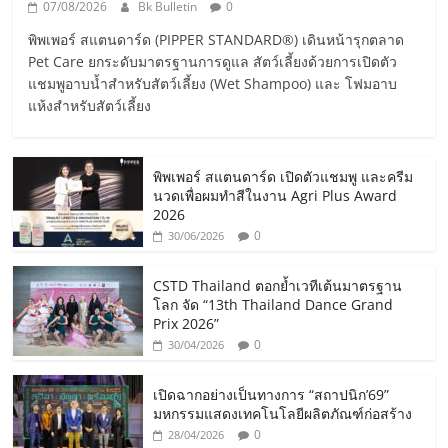
07/08/2026
Bk Bulletin
0
พิพเพอร์ สแตนดาร์ด (PIPPER STANDARD®) เดินหน้ารุกตลาด
Pet Care ยกระดับมาตรฐานการดูแล สัตว์เลี้ยงด้วยการเปิดตัว
แชมพูอาบน้ำสำหรับสัตว์เลี้ยง (Wet Shampoo) และ โฟมอาบ
แห้งสำหรับสัตว์เลี้ยง
พิพเพอร์ สแตนดาร์ด เปิดตัวแชมพู และครีม
นวดเพื่อผมทำสีในงาน Agri Plus Award
2026
0
30/06/2026
CSTD Thailand ตอกย้ำเวทีเต้นมาตรฐาน
โลก จัด “13th Thailand Dance Grand
Prix 2026”
0
30/04/2026
เปิดฉากอย่างเป็นทางการ “สถาปนิก’69”
มหกรรมแสดงเทคโนโลยีผลิตภัณฑ์ก่อสร้าง
0
28/04/2026