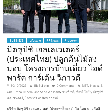
BUSINESS
Lifestyle
PR News
Property
มิตซูบิชิ เอลเลเวเตอร์
(ประเทศไทย) ปลูกต้นไม้ส่ง
มอบ โครงการบ้านเดี่ยว ไฮด์
พาร์ค การ์เด้น วิภาวดี
,
,
30/10/2025
Bk Bulletin
0 Comments
MET
Nexiez-S
,
,
,
,
One Lift You Need
One Seed We Plant
ข่าวพีอาร์
พีอาร์ โฟกัส
มิตซูบิชิ
,
เอลเลเวเตอร์
ไฮด์พาร์ค การ์เด้น วิภาวดี
บริษัท มิตซูบิชิ เอลเลเวเตอร์ (ประเทศไทย) จำกัด โดย นายคัทสึ