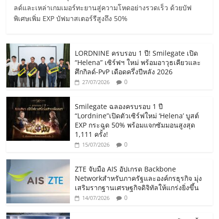
ลด์และเหล่าเกมเมอร์ทะยานสู่ความโหดอย่างรวดเร็ว ด้วยบัฟ
พิเศษเพิ่ม EXP บัฟมาสเตอร์รีสูงถึง 50%
LORDNINE ครบรอบ 1 ปี! Smilegate เปิด
“Helena” เซิร์ฟฯ ใหม่ พร้อมอาวุธเคียวและ
ศึกกิลด์-PvP เดือดครึ่งปีหลัง 2026
0
27/07/2026
Smilegate ฉลองครบรอบ 1 ปี
“Lordnine”เปิดตัวเซิร์ฟใหม่ ‘Helena’ บูสต์
EXP กระฉูด 50% พร้อมแจกซัมมอนสูงสุด
1,111 ครั้ง!
0
15/07/2026
ZTE จับมือ AIS อัปเกรด Backbone
Networkสำหรับภาครัฐและองค์กรธุรกิจ มุ่ง
เสริมรากฐานเศรษฐกิจดิจิทัลให้แกร่งยิ่งขึ้น
0
14/07/2026