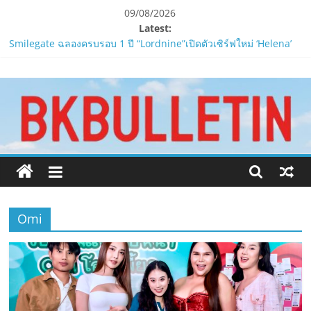
Skip
09/08/2026
to
Latest:
content
Smilegate ฉลองครบรอบ 1 ปี “Lordnine”เปิดตัวเซิร์ฟใหม่ ‘Helena’
บูสต์ EXP กระฉูด 50% พร้อมแจกซัมมอนสูงสุด 1,111 ครั้ง!
www.bkbulletin.co
LORDNINE จัดศึกคนดังสายเกม ไทย ปะทะ ฟิลิปปินส์ใน “Rise of the
Tenth Lord”
PIPPER STANDARD® เปิดตัวแชมพูอาบน้ำ และ โฟมอาบแห้งสัตว์
นำ
เลี้ยง
เสนอ
ห้ามพลาด! Smilegate เปิดตัว ‘เฮเลนา’ เซิร์ฟเวอร์ใหม่ของ
ข่าว
LORDNINE 29 ก.ค. นี้
ครบ
LORDNINE ครบรอบ 1 ปี! Smilegate เปิด “Helena” เซิร์ฟฯ ใหม่
ทุก
พร้อมอาวุธเคียวและศึกกิลด์-PvP เดือดครึ่งปีหลัง 2026
ด้าน
Omi