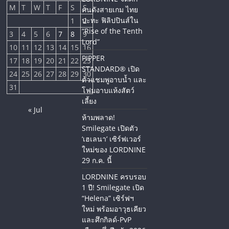
M
T
W
T
F
S
S
คนดังสายเกม ไทย
ปะทะ ฟิลิปปินส์ใน
1
2
“Rise of the Tenth
3
4
5
6
7
8
9
Lord”
10
11
12
13
14
15
16
PIPPER
17
18
19
20
21
22
23
STANDARD® เปิด
24
25
26
27
28
29
30
ตัวแชมพูอาบน้ำ และ
31
โฟมอาบแห้งสัตว์
เลี้ยง
« Jul
ห้ามพลาด!
Smilegate เปิดตัว
‘เฮเลนา’ เซิร์ฟเวอร์
ใหม่ของ LORDNINE
29 ก.ค. นี้
LORDNINE ครบรอบ
1 ปี! Smilegate เปิด
“Helena” เซิร์ฟฯ
ใหม่ พร้อมอาวุธเคียว
และศึกกิลด์-PvP