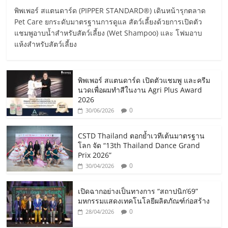
พิพเพอร์ สแตนดาร์ด (PIPPER STANDARD®) เดินหน้ารุกตลาด
Pet Care ยกระดับมาตรฐานการดูแล สัตว์เลี้ยงด้วยการเปิดตัว
แชมพูอาบน้ำสำหรับสัตว์เลี้ยง (Wet Shampoo) และ โฟมอาบ
แห้งสำหรับสัตว์เลี้ยง
พิพเพอร์ สแตนดาร์ด เปิดตัวแชมพู และครีม
นวดเพื่อผมทำสีในงาน Agri Plus Award
2026
0
30/06/2026
CSTD Thailand ตอกย้ำเวทีเต้นมาตรฐาน
โลก จัด “13th Thailand Dance Grand
Prix 2026”
0
30/04/2026
เปิดฉากอย่างเป็นทางการ “สถาปนิก’69”
มหกรรมแสดงเทคโนโลยีผลิตภัณฑ์ก่อสร้าง
0
28/04/2026