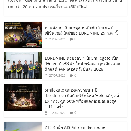
แข่งขัน “Rise of the Tenth Lord” ศึกดวลกิลด์ระหว่างคนดังสาย
เกมกว่า 20 คน จากประเทศไทยและฟิลิปปินส์
ห้ามพลาด! Smilegate เปิดตัว ‘เฮเลนา’
เซิร์ฟเวอร์ใหม่ของ LORDNINE 29 ก.ค. นี้
0
29/07/2026
LORDNINE ครบรอบ 1 ปี! Smilegate เปิด
“Helena” เซิร์ฟฯ ใหม่ พร้อมอาวุธเคียวและ
ศึกกิลด์-PvP เดือดครึ่งปีหลัง 2026
0
27/07/2026
Smilegate ฉลองครบรอบ 1 ปี
“Lordnine”เปิดตัวเซิร์ฟใหม่ ‘Helena’ บูสต์
EXP กระฉูด 50% พร้อมแจกซัมมอนสูงสุด
1,111 ครั้ง!
0
15/07/2026
ZTE จับมือ AIS อัปเกรด Backbone