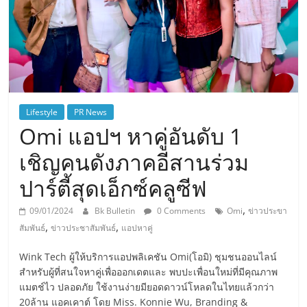
Lifestyle
PR News
Omi แอปฯ หาคู่อันดับ 1
เชิญคนดังภาคอีสานร่วม
ปาร์ตี้สุดเอ็กซ์คลูซีฟ
,
09/01/2024
Bk Bulletin
0 Comments
Omi
ข่าวประขา
,
,
สัมพันธ์
ข่าวประชาสัมพันธ์
แอปหาคู่
Wink Tech ผู้ให้บริการแอปพลิเคชัน Omi(โอมิ) ชุมชนออนไลน์
สำหรับผู้ที่สนใจหาคู่เพื่อออกเดตและ พบปะเพื่อนใหม่ที่มีคุณภาพ
แมตช์ไว ปลอดภัย ใช้งานง่ายมียอดดาวน์โหลดในไทยแล้วกว่า
20ล้าน แอคเคาต์ โดย Miss. Konnie Wu, Branding &