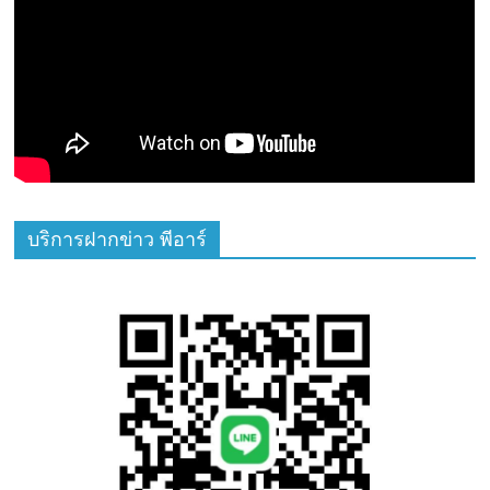
บริการฝากข่าว พีอาร์