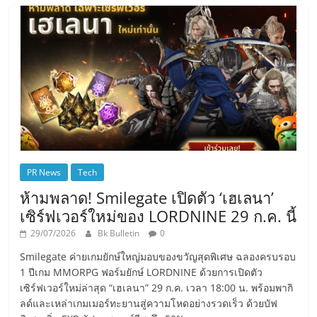
PR News
Tech
ห้ามพลาด! Smilegate เปิดตัว ‘เฮเลนา’
เซิร์ฟเวอร์ใหม่ของ LORDNINE 29 ก.ค. นี้
29/07/2026
Bk Bulletin
0
Smilegate ค่ายเกมยักษ์ใหญ่มอบของขวัญสุดพิเศษ ฉลองครบรอบ
1 ปีเกม MMORPG ฟอร์มยักษ์ LORDNINE ด้วยการเปิดตัว
เซิร์ฟเวอร์ใหม่ล่าสุด “เฮเลนา” 29 ก.ค. เวลา 18:00 น. พร้อมพากิ
ลด์และเหล่าเกมเมอร์ทะยานสู่ความโหดอย่างรวดเร็ว ด้วยบัฟ