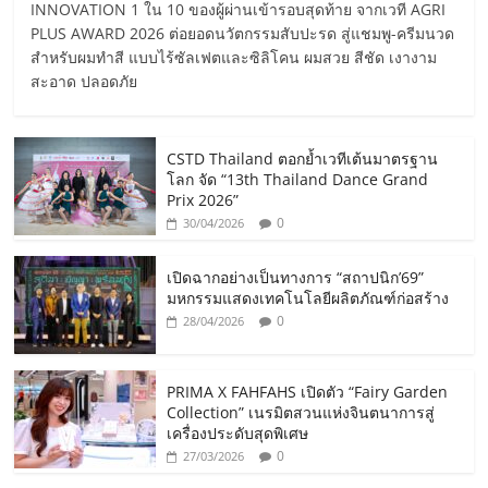
INNOVATION 1 ใน 10 ของผู้ผ่านเข้ารอบสุดท้าย จากเวที AGRI
PLUS AWARD 2026 ต่อยอดนวัตกรรมสับปะรด สู่แชมพู-ครีมนวด
สำหรับผมทำสี แบบไร้ซัลเฟตและซิลิโคน ผมสวย สีชัด เงางาม
สะอาด ปลอดภัย
CSTD Thailand ตอกย้ำเวทีเต้นมาตรฐาน
โลก จัด “13th Thailand Dance Grand
Prix 2026”
0
30/04/2026
เปิดฉากอย่างเป็นทางการ “สถาปนิก’69”
มหกรรมแสดงเทคโนโลยีผลิตภัณฑ์ก่อสร้าง
0
28/04/2026
PRIMA X FAHFAHS เปิดตัว “Fairy Garden
Collection” เนรมิตสวนแห่งจินตนาการสู่
เครื่องประดับสุดพิเศษ
0
27/03/2026