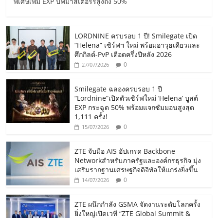
พิเศษเพิ่ม EXP บัฟมาสเตอร์รีสูงถึง 50%
LORDNINE ครบรอบ 1 ปี! Smilegate เปิด
“Helena” เซิร์ฟฯ ใหม่ พร้อมอาวุธเคียวและ
ศึกกิลด์-PvP เดือดครึ่งปีหลัง 2026
0
27/07/2026
Smilegate ฉลองครบรอบ 1 ปี
“Lordnine”เปิดตัวเซิร์ฟใหม่ ‘Helena’ บูสต์
EXP กระฉูด 50% พร้อมแจกซัมมอนสูงสุด
1,111 ครั้ง!
0
15/07/2026
ZTE จับมือ AIS อัปเกรด Backbone
Networkสำหรับภาครัฐและองค์กรธุรกิจ มุ่ง
เสริมรากฐานเศรษฐกิจดิจิทัลให้แกร่งยิ่งขึ้น
0
14/07/2026
ZTE ผนึกกำลัง GSMA จัดงานระดับโลกครั้ง
ยิ่งใหญ่เปิดเวที “ZTE Global Summit &