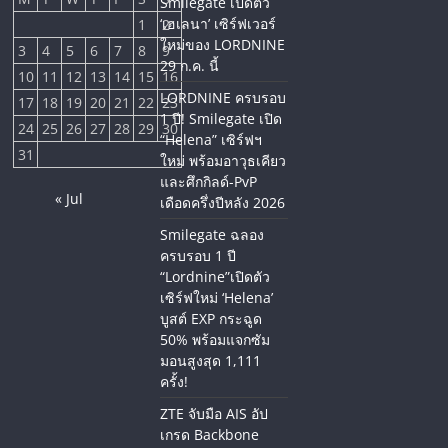
Smilegate เปิดตัว
‘เฮเลนา’ เซิร์ฟเวอร์
1
2
ใหม่ของ LORDNINE
3
4
5
6
7
8
9
29 ก.ค. นี้
10
11
12
13
14
15
16
LORDNINE ครบรอบ
17
18
19
20
21
22
23
1 ปี! Smilegate เปิด
24
25
26
27
28
29
30
“Helena” เซิร์ฟฯ
31
ใหม่ พร้อมอาวุธเคียว
และศึกกิลด์-PvP
« Jul
เดือดครึ่งปีหลัง 2026
Smilegate ฉลอง
ครบรอบ 1 ปี
“Lordnine”เปิดตัว
เซิร์ฟใหม่ ‘Helena’
บูสต์ EXP กระฉูด
50% พร้อมแจกซัม
มอนสูงสุด 1,111
ครั้ง!
ZTE จับมือ AIS อัป
เกรด Backbone