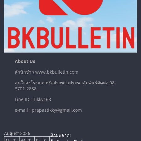
About Us
สำนักข่าว www.bkbulletin.com
สนใจลงโฆษณาหรือฝากข่าวประชาสัมพันธ์ติดต่อ 08-
3701-2838
Line ID : Tikky168
e-mail : prapastikky@gmail.com
August 2026
ห้ามพลาด!
M
T
W
T
F
S
S