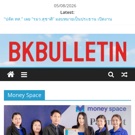
Skip
05/08/2026
to
Latest:
ZTE จับมือ AIS อัปเกรด Backbone Networkสำหรับภาครัฐและองค์กร
content
ธุรกิจ มุ่งเสริมรากฐานเศรษฐกิจดิจิทัลให้แกร่งยิ่งขึ้น
“ปลัด ทส.” เผย “รมว.สุชาติ” มอบหมายเป็นประธาน เปิดงาน
www.bkbulletin.co
Biodiversity & Bioeconomy Forum 2026เดินหน้าขับเคลื่อน
นโยบาย Nature Positive สู่เศรษฐกิจชีวภาพที่ยั่งยืน
ห้ามพลาด! Smilegate เปิดตัว ‘เฮเลนา’ เซิร์ฟเวอร์ใหม่ของ
นำ
LORDNINE 29 ก.ค. นี้
เสนอ
LORDNINE ครบรอบ 1 ปี! Smilegate เปิด “Helena” เซิร์ฟฯ ใหม่
ข่าว
พร้อมอาวุธเคียวและศึกกิลด์-PvP เดือดครึ่งปีหลัง 2026
ครบ
Smilegate ฉลองครบรอบ 1 ปี “Lordnine”เปิดตัวเซิร์ฟใหม่ ‘Helena’
ทุก
บูสต์ EXP กระฉูด 50% พร้อมแจกซัมมอนสูงสุด 1,111 ครั้ง!
ด้าน
Money Space