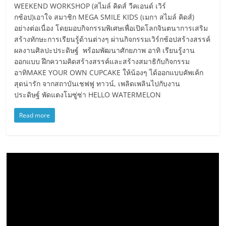
WEEKEND WORKSHOP (สไมล์ คิดส์ วีคเอนด์ เวิร์
กช้อป)เอาใจ สมาชิก MEGA SMILE KIDS (เมกา สไมล์ คิดส์)
อย่างต่อเนื่อง โดยมอบกิจกรรมพิเศษเพื่อเปิดโลกจินตนาการเสริม
สร้างทักษะการเรียนรู้ด้านต่างๆ ผ่านกิจกรรมเวิร์กช้อปสร้างสรรค์
ผลงานศิลปะประดิษฐ์ พร้อมพัฒนาศักยภาพ อาทิ เรียนรู้งาน
ออกแบบ ฝึกความคิดสร้างสรรค์และสร้างสมาธิกับกิจกรรม
อาทิMAKE YOUR OWN CUPCAKE ให้น้องๆ ได้ออกแบบคัพเค้ก
สุดน่ารัก จากสถาบันเชฟฟู ทาวน์, เพลิดเพลินไปกับงาน
ประดิษฐ์ พัดแตงโมซู่ซ่า HELLO WATERMELON
Read more