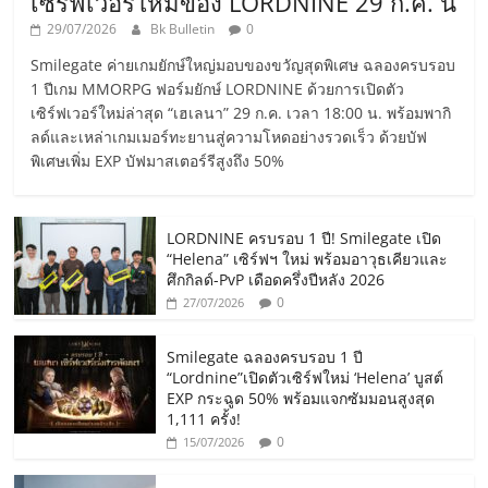
เซิร์ฟเวอร์ใหม่ของ LORDNINE 29 ก.ค. นี้
29/07/2026
Bk Bulletin
0
Smilegate ค่ายเกมยักษ์ใหญ่มอบของขวัญสุดพิเศษ ฉลองครบรอบ
1 ปีเกม MMORPG ฟอร์มยักษ์ LORDNINE ด้วยการเปิดตัว
เซิร์ฟเวอร์ใหม่ล่าสุด “เฮเลนา” 29 ก.ค. เวลา 18:00 น. พร้อมพากิ
ลด์และเหล่าเกมเมอร์ทะยานสู่ความโหดอย่างรวดเร็ว ด้วยบัฟ
พิเศษเพิ่ม EXP บัฟมาสเตอร์รีสูงถึง 50%
LORDNINE ครบรอบ 1 ปี! Smilegate เปิด
“Helena” เซิร์ฟฯ ใหม่ พร้อมอาวุธเคียวและ
ศึกกิลด์-PvP เดือดครึ่งปีหลัง 2026
0
27/07/2026
Smilegate ฉลองครบรอบ 1 ปี
“Lordnine”เปิดตัวเซิร์ฟใหม่ ‘Helena’ บูสต์
EXP กระฉูด 50% พร้อมแจกซัมมอนสูงสุด
1,111 ครั้ง!
0
15/07/2026