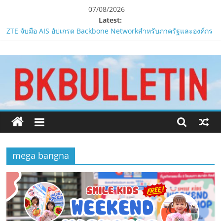
Skip
07/08/2026
to
Latest:
content
ZTE จับมือ AIS อัปเกรด Backbone Networkสำหรับภาครัฐและองค์กร
ธุรกิจ มุ่งเสริมรากฐานเศรษฐกิจดิจิทัลให้แกร่งยิ่งขึ้น
www.bkbulletin.co
PIPPER STANDARD® เปิดตัวแชมพูอาบน้ำ และ โฟมอาบแห้งสัตว์
เลี้ยง
ห้ามพลาด! Smilegate เปิดตัว ‘เฮเลนา’ เซิร์ฟเวอร์ใหม่ของ
นำ
LORDNINE 29 ก.ค. นี้
เสนอ
LORDNINE ครบรอบ 1 ปี! Smilegate เปิด “Helena” เซิร์ฟฯ ใหม่
ข่าว
พร้อมอาวุธเคียวและศึกกิลด์-PvP เดือดครึ่งปีหลัง 2026
ครบ
Smilegate ฉลองครบรอบ 1 ปี “Lordnine”เปิดตัวเซิร์ฟใหม่ ‘Helena’
ทุก
บูสต์ EXP กระฉูด 50% พร้อมแจกซัมมอนสูงสุด 1,111 ครั้ง!
ด้าน
mega bangna