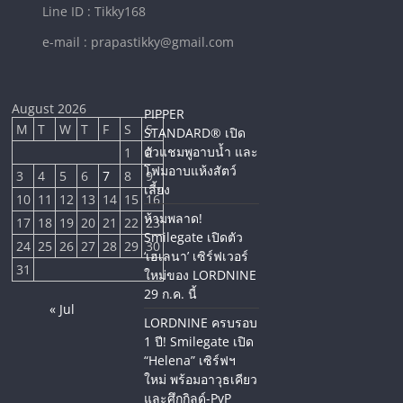
Line ID : Tikky168
e-mail : prapastikky@gmail.com
August 2026
PIPPER
M
T
W
T
F
S
S
STANDARD® เปิด
ตัวแชมพูอาบน้ำ และ
1
2
โฟมอาบแห้งสัตว์
3
4
5
6
7
8
9
เลี้ยง
10
11
12
13
14
15
16
ห้ามพลาด!
17
18
19
20
21
22
23
Smilegate เปิดตัว
24
25
26
27
28
29
30
‘เฮเลนา’ เซิร์ฟเวอร์
31
ใหม่ของ LORDNINE
29 ก.ค. นี้
« Jul
LORDNINE ครบรอบ
1 ปี! Smilegate เปิด
“Helena” เซิร์ฟฯ
ใหม่ พร้อมอาวุธเคียว
และศึกกิลด์-PvP