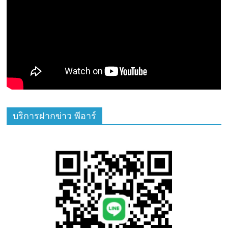
บริการฝากข่าว พีอาร์