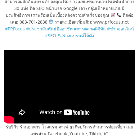
สามารถผลักดันแบรนด์ของคุณให้: ข่าวเผยแพร่ผ่านเว็บไซต์ชั้นนำกว่า
30 แห่ง ติด SEO หน้าแรก Google เจาะกลุ่มเป้าหมายแบบมี
ประสิทธิภาพ เราพร้อมเป็นเบื้องหลังความสำเร็จของคุณ
ติดต่อ
เลย: 083-701-2838
รายละเอียดเพิ่มเติม: www.prfocus.net
#PRFocus
#ประชาสัมพันธ์มืออาชีพ
#การตลาดดิจิทัล
#ข่าวออนไลน์
#SEO
#สร้างแบรนด์ให้ดัง
รับรีวิว ร้านอาหาร โรงแรม คาเฟ่ ธุรกิจบริการด้านการท่องเที่ยว เผย
แพร่ผ่าน Facebook ,Youtube, Tiktok, iG