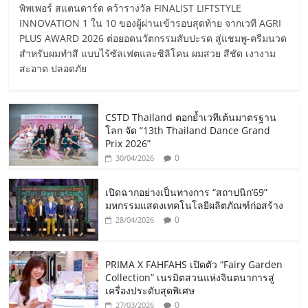
พิพเพอร์ สแตนดาร์ด คว้ารางวัล FINALIST LIFTSTYLE
INNOVATION 1 ใน 10 ของผู้ผ่านเข้ารอบสุดท้าย จากเวที AGRI
PLUS AWARD 2026 ต่อยอดนวัตกรรมสับปะรด สู่แชมพู-ครีมนวด
สำหรับผมทำสี แบบไร้ซัลเฟตและซิลิโคน ผมสวย สีชัด เงางาม
สะอาด ปลอดภัย
CSTD Thailand ตอกย้ำเวทีเต้นมาตรฐาน
โลก จัด “13th Thailand Dance Grand
Prix 2026”
0
30/04/2026
เปิดฉากอย่างเป็นทางการ “สถาปนิก’69”
มหกรรมแสดงเทคโนโลยีผลิตภัณฑ์ก่อสร้าง
0
28/04/2026
PRIMA X FAHFAHS เปิดตัว “Fairy Garden
Collection” เนรมิตสวนแห่งจินตนาการสู่
เครื่องประดับสุดพิเศษ
0
27/03/2026