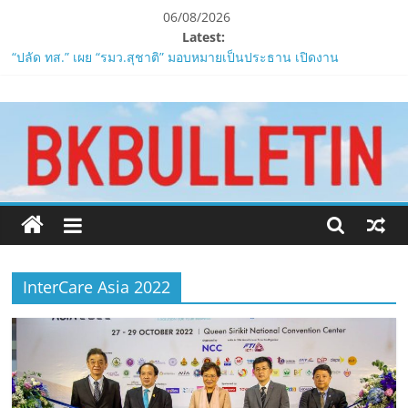
Skip
06/08/2026
to
Latest:
ZTE จับมือ AIS อัปเกรด Backbone Networkสำหรับภาครัฐและองค์กร
content
ธุรกิจ มุ่งเสริมรากฐานเศรษฐกิจดิจิทัลให้แกร่งยิ่งขึ้น
“ปลัด ทส.” เผย “รมว.สุชาติ” มอบหมายเป็นประธาน เปิดงาน
www.bkbulletin.co
Biodiversity & Bioeconomy Forum 2026เดินหน้าขับเคลื่อน
นโยบาย Nature Positive สู่เศรษฐกิจชีวภาพที่ยั่งยืน
ห้ามพลาด! Smilegate เปิดตัว ‘เฮเลนา’ เซิร์ฟเวอร์ใหม่ของ
นำ
LORDNINE 29 ก.ค. นี้
เสนอ
LORDNINE ครบรอบ 1 ปี! Smilegate เปิด “Helena” เซิร์ฟฯ ใหม่
ข่าว
พร้อมอาวุธเคียวและศึกกิลด์-PvP เดือดครึ่งปีหลัง 2026
ครบ
Smilegate ฉลองครบรอบ 1 ปี “Lordnine”เปิดตัวเซิร์ฟใหม่ ‘Helena’
ทุก
บูสต์ EXP กระฉูด 50% พร้อมแจกซัมมอนสูงสุด 1,111 ครั้ง!
ด้าน
InterCare Asia 2022