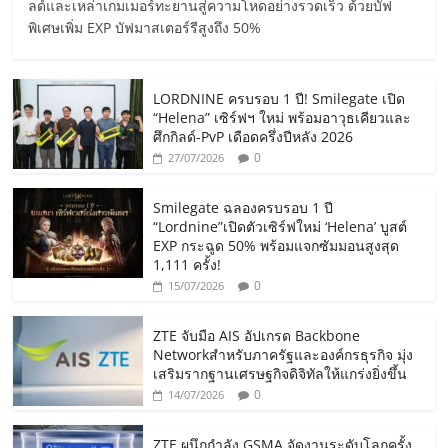
ลด์และเหล่าเกมเมอร์ทะยานสู่ความโหดอย่างรวดเร็ว ด้วยบัฟ
พิเศษเพิ่ม EXP บัฟมาสเตอร์รีสูงถึง 50%
LORDNINE ครบรอบ 1 ปี! Smilegate เปิด
“Helena” เซิร์ฟฯ ใหม่ พร้อมอาวุธเคียวและ
ศึกกิลด์-PvP เดือดครึ่งปีหลัง 2026
0
27/07/2026
Smilegate ฉลองครบรอบ 1 ปี
“Lordnine”เปิดตัวเซิร์ฟใหม่ ‘Helena’ บูสต์
EXP กระฉูด 50% พร้อมแจกซัมมอนสูงสุด
1,111 ครั้ง!
0
15/07/2026
ZTE จับมือ AIS อัปเกรด Backbone
Networkสำหรับภาครัฐและองค์กรธุรกิจ มุ่ง
เสริมรากฐานเศรษฐกิจดิจิทัลให้แกร่งยิ่งขึ้น
0
14/07/2026
ZTE ผนึกกำลัง GSMA จัดงานระดับโลกครั้ง