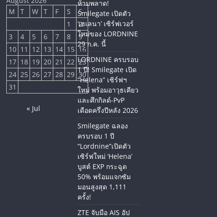
August 2026
ห้ามพลาด!
M
T
W
T
F
S
S
Smilegate เปิดตัว
‘เฮเลนา’ เซิร์ฟเวอร์
1
2
ใหม่ของ LORDNINE
3
4
5
6
7
8
9
29 ก.ค. นี้
10
11
12
13
14
15
16
LORDNINE ครบรอบ
17
18
19
20
21
22
23
1 ปี! Smilegate เปิด
24
25
26
27
28
29
30
“Helena” เซิร์ฟฯ
31
ใหม่ พร้อมอาวุธเคียว
และศึกกิลด์-PvP
« Jul
เดือดครึ่งปีหลัง 2026
Smilegate ฉลอง
ครบรอบ 1 ปี
“Lordnine”เปิดตัว
เซิร์ฟใหม่ ‘Helena’
บูสต์ EXP กระฉูด
50% พร้อมแจกซัม
มอนสูงสุด 1,111
ครั้ง!
ZTE จับมือ AIS อัป