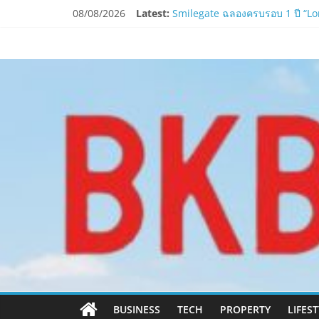
Skip
08/08/2026
Latest:
Smilegate ฉลองครบรอบ 1 ปี “Lord
to
LORDNINE จัดศึกคนดังสายเกม ไทย
content
www.bkbulletin
PIPPER STANDARD® เปิดตัวแชมพู
ห้ามพลาด! Smilegate เปิดตัว ‘เฮเ
LORDNINE ครบรอบ 1 ปี! Smilegate 
นำ
เสนอ
ข่าว
ครบ
ทุก
ด้าน
BUSINESS
TECH
PROPERTY
LIFES