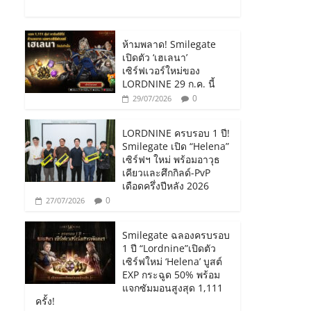
ห้ามพลาด! Smilegate
เปิดตัว ‘เฮเลนา’
เซิร์ฟเวอร์ใหม่ของ
LORDNINE 29 ก.ค. นี้
0
29/07/2026
LORDNINE ครบรอบ 1 ปี!
Smilegate เปิด “Helena”
เซิร์ฟฯ ใหม่ พร้อมอาวุธ
เคียวและศึกกิลด์-PvP
เดือดครึ่งปีหลัง 2026
0
27/07/2026
Smilegate ฉลองครบรอบ
1 ปี “Lordnine”เปิดตัว
เซิร์ฟใหม่ ‘Helena’ บูสต์
EXP กระฉูด 50% พร้อม
แจกซัมมอนสูงสุด 1,111
ครั้ง!