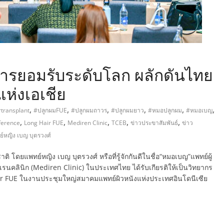
การยอมรับระดับโลก ผลักดันไทย
ห่งเอเชีย
,
,
,
,
,
,
rtransplant
#ปลูกผมFUE
#ปลูกผมถาวร
#ปลูกผมยาว
#หมอปลูกผม
#หมอเบญ
,
,
,
,
,
ference
Long Hair FUE
Mediren Clinic
TCEB
ข่าวประขาสัมพันธ์
ข่าว
์หญิง เบญ บุตรวงศ์
ดยแพทย์หญิง เบญ บุตรวงศ์ หรือที่รู้จักกันดีในชื่อ“หมอเบญ”แพทย์ผู้
รนคลินิก (Mediren Clinic) ในประเทศไทย ได้รับเกียรติให้เป็นวิทยากร
air FUE ในงานประชุมใหญ่สมาคมแพทย์ผิวหนังแห่งประเทศอินโดนีเซีย