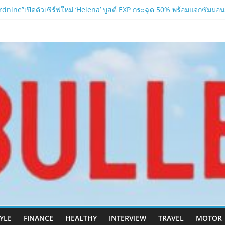
nine”เปิดตัวเซิร์ฟใหม่ ‘Helena’ บูสต์ EXP กระฉูด 50% พร้อมแจกซัมมอนสู
 ปะทะ ฟิลิปปินส์ใน “Rise of the Tenth Lord”
.com
อาบน้ำ และ โฟมอาบแห้งสัตว์เลี้ยง
ลนา’ เซิร์ฟเวอร์ใหม่ของ LORDNINE 29 ก.ค. นี้
เปิด “Helena” เซิร์ฟฯ ใหม่ พร้อมอาวุธเคียวและศึกกิลด์-PvP เดือดครึ่งป
TYLE
FINANCE
HEALTHY
INTERVIEW
TRAVEL
MOTOR