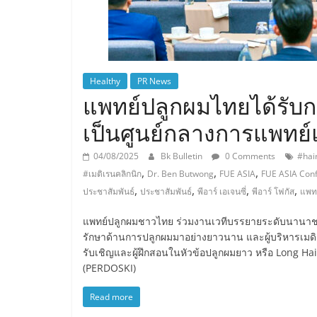
Healthy
PR News
แพทย์ปลูกผมไทยได้รับ
เป็นศูนย์กลางการแพทย์แ
04/08/2025
Bk Bulletin
0 Comments
#hai
,
,
,
#เมติเรนคลิกนิก
Dr. Ben Butwong
FUE ASIA
FUE ASIA Con
,
,
,
,
ประชาสัมพันธ์
ประชาสัมพันธ์
พีอาร์ เอเจนซี่
พีอาร์ โฟกัส
แพทย
แพทย์ปลูกผมชาวไทย ร่วมงานเวทีบรรยายระดับนานาชาติ โ
รักษาด้านการปลูกผมมาอย่างยาวนาน และผู้บริหารเมดิเ
รับเชิญและผู้ฝึกสอนในหัวข้อปลูกผมยาว หรือ Long H
(PERDOSKI)
Read more