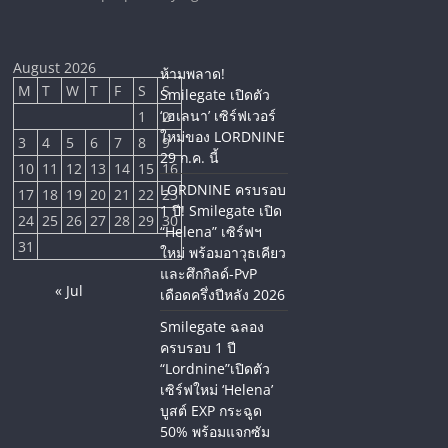
August 2026
ห้ามพลาด!
M
T
W
T
F
S
S
Smilegate เปิดตัว
‘เฮเลนา’ เซิร์ฟเวอร์
1
2
ใหม่ของ LORDNINE
3
4
5
6
7
8
9
29 ก.ค. นี้
10
11
12
13
14
15
16
LORDNINE ครบรอบ
17
18
19
20
21
22
23
1 ปี! Smilegate เปิด
24
25
26
27
28
29
30
“Helena” เซิร์ฟฯ
31
ใหม่ พร้อมอาวุธเคียว
และศึกกิลด์-PvP
« Jul
เดือดครึ่งปีหลัง 2026
Smilegate ฉลอง
ครบรอบ 1 ปี
“Lordnine”เปิดตัว
เซิร์ฟใหม่ ‘Helena’
บูสต์ EXP กระฉูด
50% พร้อมแจกซัม