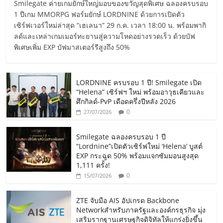
Smilegate ค่ายเกมยักษ์ใหญ่มอบของขวัญสุดพิเศษ ฉลองครบรอบ
1 ปีเกม MMORPG ฟอร์มยักษ์ LORDNINE ด้วยการเปิดตัว
เซิร์ฟเวอร์ใหม่ล่าสุด “เฮเลนา” 29 ก.ค. เวลา 18:00 น. พร้อมพากิ
ลด์และเหล่าเกมเมอร์ทะยานสู่ความโหดอย่างรวดเร็ว ด้วยบัฟ
พิเศษเพิ่ม EXP บัฟมาสเตอร์รีสูงถึง 50%
LORDNINE ครบรอบ 1 ปี! Smilegate เปิด
“Helena” เซิร์ฟฯ ใหม่ พร้อมอาวุธเคียวและ
ศึกกิลด์-PvP เดือดครึ่งปีหลัง 2026
0
27/07/2026
Smilegate ฉลองครบรอบ 1 ปี
“Lordnine”เปิดตัวเซิร์ฟใหม่ ‘Helena’ บูสต์
EXP กระฉูด 50% พร้อมแจกซัมมอนสูงสุด
1,111 ครั้ง!
0
15/07/2026
ZTE จับมือ AIS อัปเกรด Backbone
Networkสำหรับภาครัฐและองค์กรธุรกิจ มุ่ง
เสริมรากฐานเศรษฐกิจดิจิทัลให้แกร่งยิ่งขึ้น