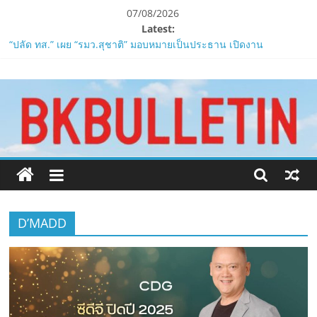
Skip
07/08/2026
to
Latest:
content
“ปลัด ทส.” เผย “รมว.สุชาติ” มอบหมายเป็นประธาน เปิดงาน
Biodiversity & Bioeconomy Forum 2026เดินหน้าขับเคลื่อน
www.bkbulletin.co
นโยบาย Nature Positive สู่เศรษฐกิจชีวภาพที่ยั่งยืน
ห้ามพลาด! Smilegate เปิดตัว ‘เฮเลนา’ เซิร์ฟเวอร์ใหม่ของ
LORDNINE 29 ก.ค. นี้
นำ
LORDNINE ครบรอบ 1 ปี! Smilegate เปิด “Helena” เซิร์ฟฯ ใหม่
เสนอ
พร้อมอาวุธเคียวและศึกกิลด์-PvP เดือดครึ่งปีหลัง 2026
ข่าว
Smilegate ฉลองครบรอบ 1 ปี “Lordnine”เปิดตัวเซิร์ฟใหม่ ‘Helena’
ครบ
บูสต์ EXP กระฉูด 50% พร้อมแจกซัมมอนสูงสุด 1,111 ครั้ง!
ทุก
ZTE จับมือ AIS อัปเกรด Backbone Networkสำหรับภาครัฐและองค์กร
ด้าน
ธุรกิจ มุ่งเสริมรากฐานเศรษฐกิจดิจิทัลให้แกร่งยิ่งขึ้น
D’MADD