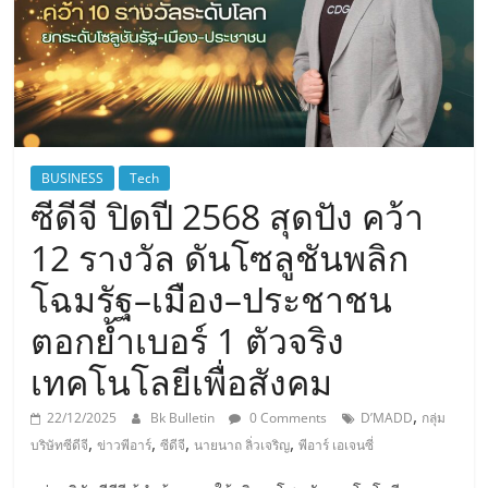
BUSINESS
Tech
ซีดีจี ปิดปี 2568 สุดปัง คว้า
12 รางวัล ดันโซลูชันพลิก
โฉมรัฐ–เมือง–ประชาชน
ตอกย้ำเบอร์ 1 ตัวจริง
เทคโนโลยีเพื่อสังคม
,
22/12/2025
Bk Bulletin
0 Comments
D’MADD
กลุ่ม
,
,
,
,
บริษัทซีดีจี
ข่าวพีอาร์
ซีดีจี
นายนาถ ลิ่วเจริญ
พีอาร์ เอเจนซี่