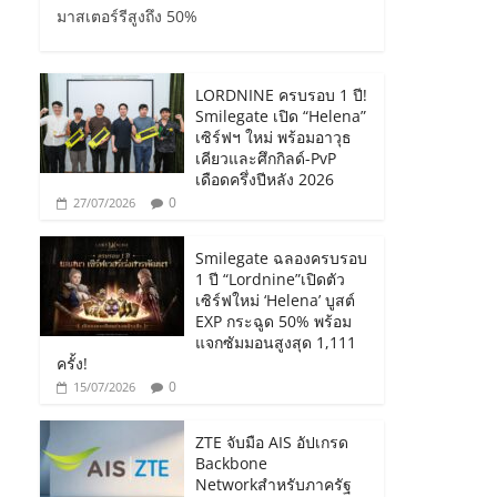
มาสเตอร์รีสูงถึง 50%
LORDNINE ครบรอบ 1 ปี!
Smilegate เปิด “Helena”
เซิร์ฟฯ ใหม่ พร้อมอาวุธ
เคียวและศึกกิลด์-PvP
เดือดครึ่งปีหลัง 2026
0
27/07/2026
Smilegate ฉลองครบรอบ
1 ปี “Lordnine”เปิดตัว
เซิร์ฟใหม่ ‘Helena’ บูสต์
EXP กระฉูด 50% พร้อม
แจกซัมมอนสูงสุด 1,111
ครั้ง!
0
15/07/2026
ZTE จับมือ AIS อัปเกรด
Backbone
Networkสำหรับภาครัฐ