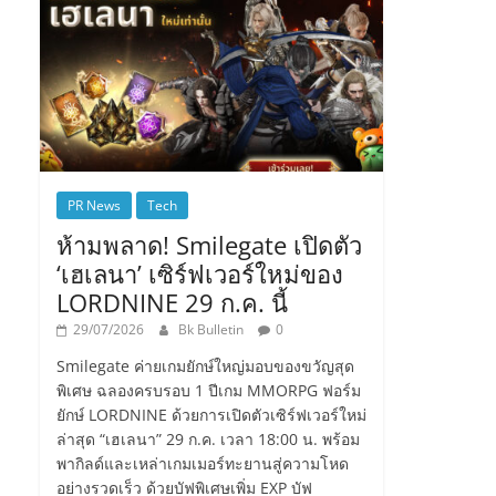
PR News
Tech
ห้ามพลาด! Smilegate เปิดตัว
‘เฮเลนา’ เซิร์ฟเวอร์ใหม่ของ
LORDNINE 29 ก.ค. นี้
29/07/2026
Bk Bulletin
0
Smilegate ค่ายเกมยักษ์ใหญ่มอบของขวัญสุด
พิเศษ ฉลองครบรอบ 1 ปีเกม MMORPG ฟอร์ม
ยักษ์ LORDNINE ด้วยการเปิดตัวเซิร์ฟเวอร์ใหม่
ล่าสุด “เฮเลนา” 29 ก.ค. เวลา 18:00 น. พร้อม
พากิลด์และเหล่าเกมเมอร์ทะยานสู่ความโหด
อย่างรวดเร็ว ด้วยบัฟพิเศษเพิ่ม EXP บัฟ