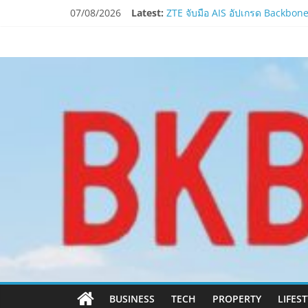
Skip
07/08/2026
Latest:
ZTE จับมือ AIS อัปเกรด Backbone 
to
PIPPER STANDARD® เปิดตัวแชมพู
content
www.bkbulletin
ห้ามพลาด! Smilegate เปิดตัว ‘เฮเ
LORDNINE ครบรอบ 1 ปี! Smilegate 
Smilegate ฉลองครบรอบ 1 ปี “Lord
นำ
เสนอ
ข่าว
ครบ
ทุก
ด้าน
BUSINESS
TECH
PROPERTY
LIFES