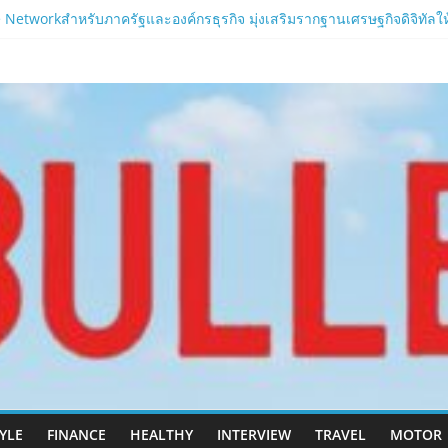
Networkสำหรับภาครัฐและองค์กรธุรกิจ มุ่งเสริมรากฐานเศรษฐกิจดิจิทัลให้แ
อาบน้ำ และ โฟมอาบแห้งสัตว์เลี้ยง
.com
ลนา’ เซิร์ฟเวอร์ใหม่ของ LORDNINE 29 ก.ค. นี้
เปิด “Helena” เซิร์ฟฯ ใหม่ พร้อมอาวุธเคียวและศึกกิลด์-PvP เดือดครึ่งป
nine”เปิดตัวเซิร์ฟใหม่ ‘Helena’ บูสต์ EXP กระฉูด 50% พร้อมแจกซัมมอนสู
TYLE
FINANCE
HEALTHY
INTERVIEW
TRAVEL
MOTOR