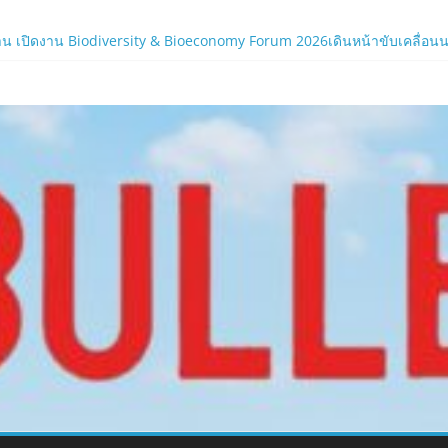
น เปิดงาน Biodiversity & Bioeconomy Forum 2026เดินหน้าขับเคลื่อนนโยบ
ร์ใหม่ของ LORDNINE 29 ก.ค. นี้
.com
 เซิร์ฟฯ ใหม่ พร้อมอาวุธเคียวและศึกกิลด์-PvP เดือดครึ่งปีหลัง 2026
ิร์ฟใหม่ ‘Helena’ บูสต์ EXP กระฉูด 50% พร้อมแจกซัมมอนสูงสุด 1,111 ครั
ภาครัฐและองค์กรธุรกิจ มุ่งเสริมรากฐานเศรษฐกิจดิจิทัลให้แกร่งยิ่งขึ้น