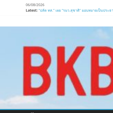
Skip
06/08/2026
to
Latest:
“ปลัด ทส.” เผย “รมว.สุชาติ” มอบหมายเป็นประธา
content
ห้ามพลาด! Smilegate เปิดตัว ‘เฮเลนา’ เซิร์ฟเวอ
www.bkbulletin
LORDNINE ครบรอบ 1 ปี! Smilegate เปิด “Helena”
Smilegate ฉลองครบรอบ 1 ปี “Lordnine”เปิดตัวเซ
ZTE จับมือ AIS อัปเกรด Backbone Networkสำหรับ
นำ
เสนอ
ข่าว
ครบ
ทุก
ด้าน