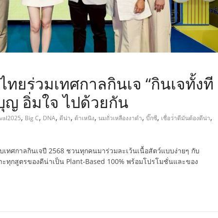
นไทยร่วมเทศกาลกินเจ “กินเจทั้งที
มบุญ อิ่มใจ ไปด้วยกัน
,
,
,
,
,
,
,
,
ival2025
Big C
DNA
ดีน่า
ต้าเหนิง
นมถั่วเหลืองงาดำ
บิ๊กซี
เชื่อว่่าดีมันต้องดีน่า
รับเทศกาลกินเจปี 2568 ชวนทุกคนมาร่วมละเว้นเนื้อสัตว์แบบง่ายๆ กับ
 เพราะทุกสูตรของดีน่าเป็น Plant-Based 100% พร้อมโปรโมชั่นและของ