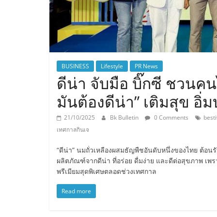
BUSINESS
Lifestyle
PR News
ดีน่า จับมือ บิ๊กซี ชวนค
มันต้องดีน่า” เติมสุข อิ่
21/10/2025
Bk Bulletin
0 Comments
best
เทศกาลกินเจ
“ดีน่า” นมถั่วเหลืองผสมธัญพืชอันดับหนึ่งของไทย ต้อน
ผลิตภัณฑ์จากดีน่า ที่อร่อย ดื่มง่าย และดีต่อสุขภาพ
พรีเมียมสุดพิเศษตลอดช่วงเทศกาล
Read more