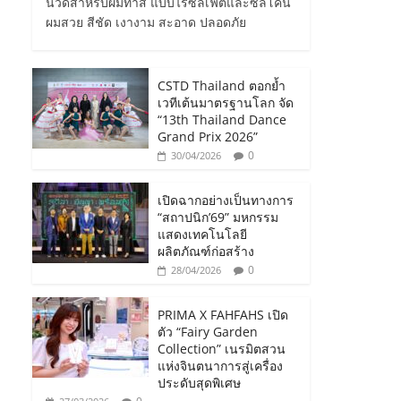
นวดสำหรับผมทำสี แบบไร้ซัลเฟตและซิลิโคน
ผมสวย สีชัด เงางาม สะอาด ปลอดภัย
CSTD Thailand ตอกย้ำ
เวทีเต้นมาตรฐานโลก จัด
“13th Thailand Dance
Grand Prix 2026”
0
30/04/2026
เปิดฉากอย่างเป็นทางการ
“สถาปนิก’69” มหกรรม
แสดงเทคโนโลยี
ผลิตภัณฑ์ก่อสร้าง
0
28/04/2026
PRIMA X FAHFAHS เปิด
ตัว “Fairy Garden
Collection” เนรมิตสวน
แห่งจินตนาการสู่เครื่อง
ประดับสุดพิเศษ