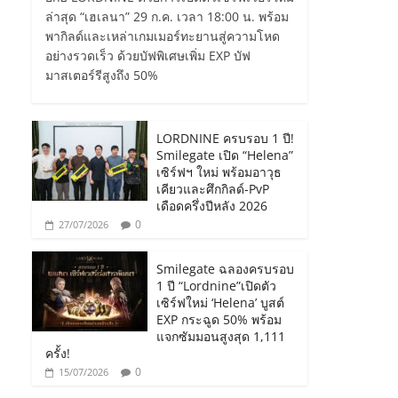
ล่าสุด “เฮเลนา” 29 ก.ค. เวลา 18:00 น. พร้อม
พากิลด์และเหล่าเกมเมอร์ทะยานสู่ความโหด
อย่างรวดเร็ว ด้วยบัฟพิเศษเพิ่ม EXP บัฟ
มาสเตอร์รีสูงถึง 50%
LORDNINE ครบรอบ 1 ปี!
Smilegate เปิด “Helena”
เซิร์ฟฯ ใหม่ พร้อมอาวุธ
เคียวและศึกกิลด์-PvP
เดือดครึ่งปีหลัง 2026
0
27/07/2026
Smilegate ฉลองครบรอบ
1 ปี “Lordnine”เปิดตัว
เซิร์ฟใหม่ ‘Helena’ บูสต์
EXP กระฉูด 50% พร้อม
แจกซัมมอนสูงสุด 1,111
ครั้ง!
0
15/07/2026