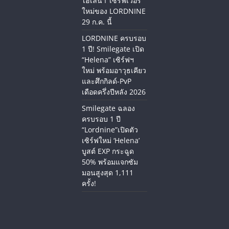
‘เฮเลนา’ เซิร์ฟเวอร์
ใหม่ของ LORDNINE
29 ก.ค. นี้
LORDNINE ครบรอบ
1 ปี! Smilegate เปิด
“Helena” เซิร์ฟฯ
ใหม่ พร้อมอาวุธเคียว
และศึกกิลด์-PvP
เดือดครึ่งปีหลัง 2026
Smilegate ฉลอง
ครบรอบ 1 ปี
“Lordnine”เปิดตัว
เซิร์ฟใหม่ ‘Helena’
บูสต์ EXP กระฉูด
50% พร้อมแจกซัม
มอนสูงสุด 1,111
ครั้ง!