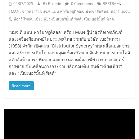
,
04/07/2025
Bk Bulletin
0 Comments
BERTRAM
,
,
,
,
TMAN
ข่าวพีอาร์
บมจ.ที.แมน ฟาร์มาซูติคอล
ประชาสัมพันธ์
พีอาร์ เอเจน
,
,
,
ซี่
พีอาร์ โฟกัส
เซียงเพียว-เป๊ปเปอร์มิ้นท์ ฟิลด์
เป๊ปเปอร์มิ้นท์ ฟิลด์
“บมจ.ที.แมน ฟาร์มาซูติคอล” หรือ TMAN ผู้นำธุรกิจเวชภัณฑ์
และเครื่องมือแพทย์ในประเทศไทย ร่วมกับ บริษัท เบอร์แทรม
(1958) จำกัด เปิดแผน “Distributor Synergy” ขับเคลื่อนยอดขาย
และสร้างการเติบโต ผสานจุดแข็งเครือข่ายจัดจำหน่าย ระบบโลจิ
สติกส์แข็งแกร่ง ทีมขายและการตลาดมืออาชีพ การวางกลยุทธ์
การขาย ขับเคลื่อนการกระจายผลิตภัณฑ์แบรนด์ “เซียงเพียว”
และ “เป๊ปเปอร์มิ้นท์ ฟิลด์”
Read more