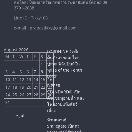
สนใจลงโฆษณาหรือฝากข่าวประชาสัมพันธ์ติดต่อ 08-
3701-2838
Line ID : Tikky168
e-mail : prapastikky@gmail.com
August 2026
LORDNINE จัดศึก
M
T
W
T
F
S
S
คนดังสายเกม ไทย
ปะทะ ฟิลิปปินส์ใน
1
2
“Rise of the Tenth
3
4
5
6
7
8
9
Lord”
10
11
12
13
14
15
16
PIPPER
17
18
19
20
21
22
23
STANDARD® เปิด
24
25
26
27
28
29
30
ตัวแชมพูอาบน้ำ และ
31
โฟมอาบแห้งสัตว์
เลี้ยง
« Jul
ห้ามพลาด!
Smilegate เปิดตัว