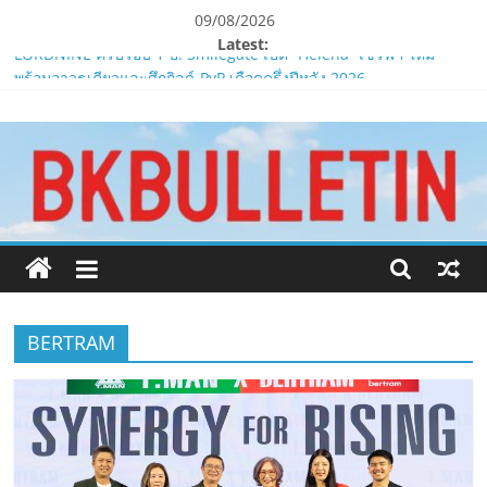
Skip
09/08/2026
to
Latest:
content
LORDNINE ครบรอบ 1 ปี! Smilegate เปิด “Helena” เซิร์ฟฯ ใหม่
พร้อมอาวุธเคียวและศึกกิลด์-PvP เดือดครึ่งปีหลัง 2026
www.bkbulletin.co
Smilegate ฉลองครบรอบ 1 ปี “Lordnine”เปิดตัวเซิร์ฟใหม่ ‘Helena’
บูสต์ EXP กระฉูด 50% พร้อมแจกซัมมอนสูงสุด 1,111 ครั้ง!
LORDNINE จัดศึกคนดังสายเกม ไทย ปะทะ ฟิลิปปินส์ใน “Rise of the
นำ
Tenth Lord”
เสนอ
PIPPER STANDARD® เปิดตัวแชมพูอาบน้ำ และ โฟมอาบแห้งสัตว์
ข่าว
เลี้ยง
ครบ
ห้ามพลาด! Smilegate เปิดตัว ‘เฮเลนา’ เซิร์ฟเวอร์ใหม่ของ
ทุก
LORDNINE 29 ก.ค. นี้
ด้าน
BERTRAM