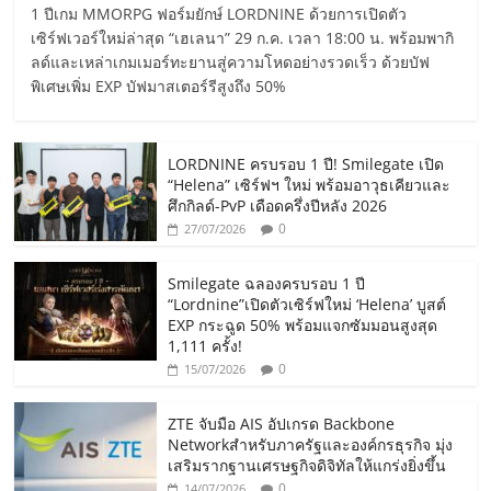
1 ปีเกม MMORPG ฟอร์มยักษ์ LORDNINE ด้วยการเปิดตัว
เซิร์ฟเวอร์ใหม่ล่าสุด “เฮเลนา” 29 ก.ค. เวลา 18:00 น. พร้อมพากิ
ลด์และเหล่าเกมเมอร์ทะยานสู่ความโหดอย่างรวดเร็ว ด้วยบัฟ
พิเศษเพิ่ม EXP บัฟมาสเตอร์รีสูงถึง 50%
LORDNINE ครบรอบ 1 ปี! Smilegate เปิด
“Helena” เซิร์ฟฯ ใหม่ พร้อมอาวุธเคียวและ
ศึกกิลด์-PvP เดือดครึ่งปีหลัง 2026
0
27/07/2026
Smilegate ฉลองครบรอบ 1 ปี
“Lordnine”เปิดตัวเซิร์ฟใหม่ ‘Helena’ บูสต์
EXP กระฉูด 50% พร้อมแจกซัมมอนสูงสุด
1,111 ครั้ง!
0
15/07/2026
ZTE จับมือ AIS อัปเกรด Backbone
Networkสำหรับภาครัฐและองค์กรธุรกิจ มุ่ง
เสริมรากฐานเศรษฐกิจดิจิทัลให้แกร่งยิ่งขึ้น
0
14/07/2026