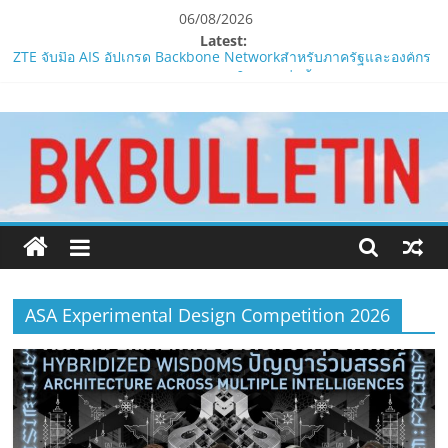
Skip
06/08/2026
to
Latest:
content
ZTE จับมือ AIS อัปเกรด Backbone Networkสำหรับภาครัฐและองค์กร
ธุรกิจ มุ่งเสริมรากฐานเศรษฐกิจดิจิทัลให้แกร่งยิ่งขึ้น
www.bkbulletin.co
“ปลัด ทส.” เผย “รมว.สุชาติ” มอบหมายเป็นประธาน เปิดงาน
Biodiversity & Bioeconomy Forum 2026เดินหน้าขับเคลื่อน
นโยบาย Nature Positive สู่เศรษฐกิจชีวภาพที่ยั่งยืน
นำ
ห้ามพลาด! Smilegate เปิดตัว ‘เฮเลนา’ เซิร์ฟเวอร์ใหม่ของ
เสนอ
LORDNINE 29 ก.ค. นี้
ข่าว
LORDNINE ครบรอบ 1 ปี! Smilegate เปิด “Helena” เซิร์ฟฯ ใหม่
ครบ
พร้อมอาวุธเคียวและศึกกิลด์-PvP เดือดครึ่งปีหลัง 2026
ทุก
Smilegate ฉลองครบรอบ 1 ปี “Lordnine”เปิดตัวเซิร์ฟใหม่ ‘Helena’
ด้าน
บูสต์ EXP กระฉูด 50% พร้อมแจกซัมมอนสูงสุด 1,111 ครั้ง!
ASA Experimental Design Competition 2026