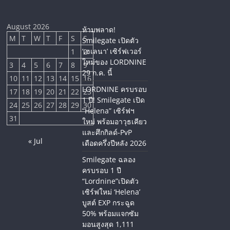
August 2026
ห้ามพลาด!
M
T
W
T
F
S
S
Smilegate เปิดตัว
‘เฮเลนา’ เซิร์ฟเวอร์
1
2
ใหม่ของ LORDNINE
3
4
5
6
7
8
9
29 ก.ค. นี้
10
11
12
13
14
15
16
LORDNINE ครบรอบ
17
18
19
20
21
22
23
1 ปี! Smilegate เปิด
24
25
26
27
28
29
30
“Helena” เซิร์ฟฯ
31
ใหม่ พร้อมอาวุธเคียว
และศึกกิลด์-PvP
« Jul
เดือดครึ่งปีหลัง 2026
Smilegate ฉลอง
ครบรอบ 1 ปี
“Lordnine”เปิดตัว
เซิร์ฟใหม่ ‘Helena’
บูสต์ EXP กระฉูด
50% พร้อมแจกซัม
มอนสูงสุด 1,111