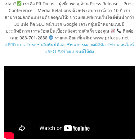
เปล่า?
เราคือ PR Focus – ผู้เชี่ยวชาญด้าน Press Release | Press
Conference | Media Relations ด้วยประสบการณ์กว่า 10 ปี เรา
สามารถผลักดันแบรนด์ของคุณให้: ข่าวเผยแพร่ผ่านเว็บไซต์ชั้นนำกว่า
30 แห่ง ติด SEO หน้าแรก Google เจาะกลุ่มเป้าหมายแบบมี
ประสิทธิภาพ เราพร้อมเป็นเบื้องหลังความสำเร็จของคุณ
ติดต่อ
เลย: 083-701-2838
รายละเอียดเพิ่มเติม: www.prfocus.net
#PRFocus
#ประชาสัมพันธ์มืออาชีพ
#การตลาดดิจิทัล
#ข่าวออนไลน์
#SEO
#สร้างแบรนด์ให้ดัง