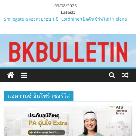
Skip
09/08/2026
to
Latest:
content
Smilegate ฉลองครบรอบ 1 ปี “Lordnine”เปิดตัวเซิร์ฟใหม่ ‘Helena’
บูสต์ EXP กระฉูด 50% พร้อมแจกซัมมอนสูงสุด 1,111 ครั้ง!
www.bkbulletin.co
LORDNINE จัดศึกคนดังสายเกม ไทย ปะทะ ฟิลิปปินส์ใน “Rise of the
Tenth Lord”
PIPPER STANDARD® เปิดตัวแชมพูอาบน้ำ และ โฟมอาบแห้งสัตว์
นำ
เลี้ยง
เสนอ
ห้ามพลาด! Smilegate เปิดตัว ‘เฮเลนา’ เซิร์ฟเวอร์ใหม่ของ
ข่าว
LORDNINE 29 ก.ค. นี้
ครบ
LORDNINE ครบรอบ 1 ปี! Smilegate เปิด “Helena” เซิร์ฟฯ ใหม่
ทุก
พร้อมอาวุธเคียวและศึกกิลด์-PvP เดือดครึ่งปีหลัง 2026
ด้าน
แอดวานซ์ อินโฟร์ เซอร์วิส