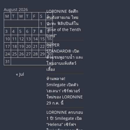
August 2026
LORDNINE จัดศึก
M
T
W
T
F
S
S
คนดังสายเกม ไทย
ปะทะ ฟิลิปปินส์ใน
1
2
“Rise of the Tenth
3
4
5
6
7
8
9
Lord”
10
11
12
13
14
15
16
PIPPER
17
18
19
20
21
22
23
STANDARD® เปิด
24
25
26
27
28
29
30
ตัวแชมพูอาบน้ำ และ
31
โฟมอาบแห้งสัตว์
เลี้ยง
« Jul
ห้ามพลาด!
Smilegate เปิดตัว
‘เฮเลนา’ เซิร์ฟเวอร์
ใหม่ของ LORDNINE
29 ก.ค. นี้
LORDNINE ครบรอบ
1 ปี! Smilegate เปิด
“Helena” เซิร์ฟฯ