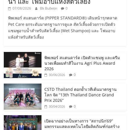
น้ำ และ โฟมอาบแห้งสัตว์เลี้ยง
07/08/2026
Bk Bulletin
0
พิพเพอร์ สแตนดาร์ด (PIPPER STANDARD®) เดินหน้ารุกตลาด
Pet Care ยกระดับมาตรฐานการดูแล สัตว์เลี้ยงด้วยการเปิดตัว
แชมพูอาบน้ำสำหรับสัตว์เลี้ยง (Wet Shampoo) และ โฟมอาบ
แห้งสำหรับสัตว์เลี้ยง
พิพเพอร์ สแตนดาร์ด เปิดตัวแชมพู และครีม
นวดเพื่อผมทำสีในงาน Agri Plus Award
2026
0
30/06/2026
CSTD Thailand ตอกย้ำเวทีเต้นมาตรฐาน
โลก จัด “13th Thailand Dance Grand
Prix 2026”
0
30/04/2026
เปิดฉากอย่างเป็นทางการ “สถาปนิก’69”
มหกรรมแสดงเทคโนโลยีผลิตภัณฑ์ก่อสร้าง