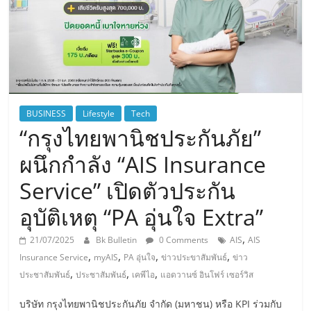
BUSINESS
Lifestyle
Tech
“กรุงไทยพานิชประกันภัย”
ผนึกกำลัง “AIS Insurance
Service” เปิดตัวประกัน
อุบัติเหตุ “PA อุ่นใจ Extra”
,
21/07/2025
Bk Bulletin
0 Comments
AIS
AIS
,
,
,
,
Insurance Service
myAIS
PA อุ่นใจ
ข่าวประขาสัมพันธ์
ข่าว
,
,
,
ประชาสัมพันธ์
ประชาสัมพันธ์
เคพีไอ
แอดวานซ์ อินโฟร์ เซอร์วิส
บริษัท กรุงไทยพานิชประกันภัย จำกัด (มหาชน) หรือ KPI ร่วมกับ