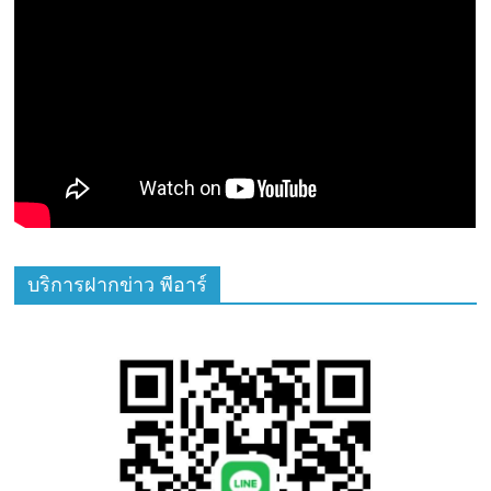
บริการฝากข่าว พีอาร์