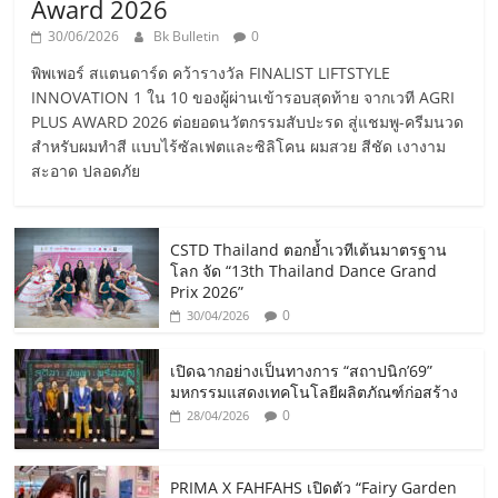
Award 2026
30/06/2026
Bk Bulletin
0
พิพเพอร์ สแตนดาร์ด คว้ารางวัล FINALIST LIFTSTYLE
INNOVATION 1 ใน 10 ของผู้ผ่านเข้ารอบสุดท้าย จากเวที AGRI
PLUS AWARD 2026 ต่อยอดนวัตกรรมสับปะรด สู่แชมพู-ครีมนวด
สำหรับผมทำสี แบบไร้ซัลเฟตและซิลิโคน ผมสวย สีชัด เงางาม
สะอาด ปลอดภัย
CSTD Thailand ตอกย้ำเวทีเต้นมาตรฐาน
โลก จัด “13th Thailand Dance Grand
Prix 2026”
0
30/04/2026
เปิดฉากอย่างเป็นทางการ “สถาปนิก’69”
มหกรรมแสดงเทคโนโลยีผลิตภัณฑ์ก่อสร้าง
0
28/04/2026
PRIMA X FAHFAHS เปิดตัว “Fairy Garden