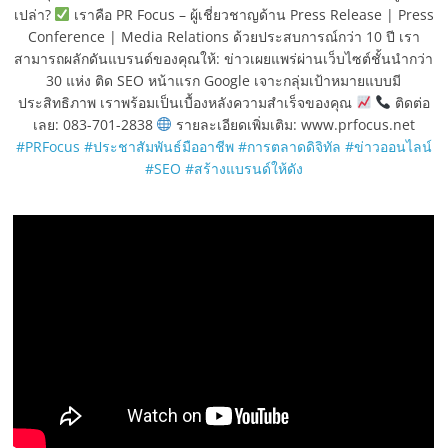
เปล่า?
เราคือ PR Focus – ผู้เชี่ยวชาญด้าน Press Release | Press
Conference | Media Relations ด้วยประสบการณ์กว่า 10 ปี เรา
สามารถผลักดันแบรนด์ของคุณให้: ข่าวเผยแพร่ผ่านเว็บไซต์ชั้นนำกว่า
30 แห่ง ติด SEO หน้าแรก Google เจาะกลุ่มเป้าหมายแบบมี
ประสิทธิภาพ เราพร้อมเป็นเบื้องหลังความสำเร็จของคุณ
ติดต่อ
เลย: 083-701-2838
รายละเอียดเพิ่มเติม: www.prfocus.net
#PRFocus
#ประชาสัมพันธ์มืออาชีพ
#การตลาดดิจิทัล
#ข่าวออนไลน์
#SEO
#สร้างแบรนด์ให้ดัง