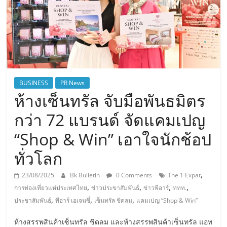
BUSINESS
PR News
ห้างเซ็นทรัล จับมือพันธมิตร
กว่า 72 แบรนด์ จัดแคมเปญ
“Shop & Win” เอาใจนักช้อป
ทั่วโลก
,
23/08/2025
Bk Bulletin
0 Comments
The 1 Expat
,
,
,
,
การท่องเที่ยวแห่ประเทศไทย
ข่าวประขาสัมพันธ์
ข่าวพีอาร์
ททท.
,
,
,
ประชาสัมพันธ์
พีอาร์ เอเจนซี่
เซ็นทรัล ชิดลม
แคมเปญ “Shop & Win”
ห้างสรรพสินค้าเซ็นทรัล ชิดลม และห้างสรรพสินค้าเซ็นทรัล แอท