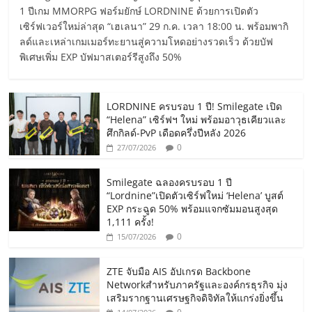
1 ปีเกม MMORPG ฟอร์มยักษ์ LORDNINE ด้วยการเปิดตัว
เซิร์ฟเวอร์ใหม่ล่าสุด “เฮเลนา” 29 ก.ค. เวลา 18:00 น. พร้อมพากิ
ลด์และเหล่าเกมเมอร์ทะยานสู่ความโหดอย่างรวดเร็ว ด้วยบัฟ
พิเศษเพิ่ม EXP บัฟมาสเตอร์รีสูงถึง 50%
LORDNINE ครบรอบ 1 ปี! Smilegate เปิด
“Helena” เซิร์ฟฯ ใหม่ พร้อมอาวุธเคียวและ
ศึกกิลด์-PvP เดือดครึ่งปีหลัง 2026
0
27/07/2026
Smilegate ฉลองครบรอบ 1 ปี
“Lordnine”เปิดตัวเซิร์ฟใหม่ ‘Helena’ บูสต์
EXP กระฉูด 50% พร้อมแจกซัมมอนสูงสุด
1,111 ครั้ง!
0
15/07/2026
ZTE จับมือ AIS อัปเกรด Backbone
Networkสำหรับภาครัฐและองค์กรธุรกิจ มุ่ง
เสริมรากฐานเศรษฐกิจดิจิทัลให้แกร่งยิ่งขึ้น