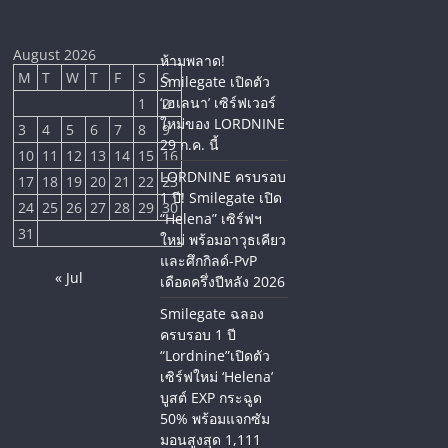
August 2026
ห้ามพลาด!
M
T
W
T
F
S
S
Smilegate เปิดตัว
‘เฮเลนา’ เซิร์ฟเวอร์
1
2
ใหม่ของ LORDNINE
3
4
5
6
7
8
9
29 ก.ค. นี้
10
11
12
13
14
15
16
LORDNINE ครบรอบ
17
18
19
20
21
22
23
1 ปี! Smilegate เปิด
24
25
26
27
28
29
30
“Helena” เซิร์ฟฯ
31
ใหม่ พร้อมอาวุธเคียว
และศึกกิลด์-PvP
« Jul
เดือดครึ่งปีหลัง 2026
Smilegate ฉลอง
ครบรอบ 1 ปี
“Lordnine”เปิดตัว
เซิร์ฟใหม่ ‘Helena’
บูสต์ EXP กระฉูด
50% พร้อมแจกซัม
มอนสูงสุด 1,111