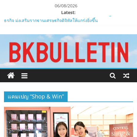
Skip
06/08/2026
to
Latest:
content
ZTE จับมือ AIS อัปเกรด Backbone Networkสำหรับภาครัฐและองค์กร
ธุรกิจ มุ่งเสริมรากฐานเศรษฐกิจดิจิทัลให้แกร่งยิ่งขึ้น
www.bkbulletin.co
“ปลัด ทส.” เผย “รมว.สุชาติ” มอบหมายเป็นประธาน เปิดงาน
Biodiversity & Bioeconomy Forum 2026เดินหน้าขับเคลื่อน
นโยบาย Nature Positive สู่เศรษฐกิจชีวภาพที่ยั่งยืน
นำ
ห้ามพลาด! Smilegate เปิดตัว ‘เฮเลนา’ เซิร์ฟเวอร์ใหม่ของ
เสนอ
LORDNINE 29 ก.ค. นี้
ข่าว
LORDNINE ครบรอบ 1 ปี! Smilegate เปิด “Helena” เซิร์ฟฯ ใหม่
ครบ
พร้อมอาวุธเคียวและศึกกิลด์-PvP เดือดครึ่งปีหลัง 2026
ทุก
Smilegate ฉลองครบรอบ 1 ปี “Lordnine”เปิดตัวเซิร์ฟใหม่ ‘Helena’
ด้าน
บูสต์ EXP กระฉูด 50% พร้อมแจกซัมมอนสูงสุด 1,111 ครั้ง!
แคมเปญ “Shop & Win”