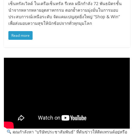
เซ็นทรัลเวิลด์ ในเครือเซ็นทรัล รีเทล ผนึกกำลัง 72 พันธมิตรชั้น
นำจากหลากหลายอุตสาหกรรม ตอกย้ำความมุ่งมั่นในการมอบ
ประสบการณ์เหนือระดับ จัดแคมเปญสุดยิ่งใหญ่ “Shop & Win”
เพื่อส่งมอบความสุขให้นักช้อปจากทั่วทุกมุมโลก
Read more
คุณกำลังหา “บริษัทประชาสัมพันธ์” ที่ดันข่าวให้ติดเทรนด์อยู่หรือ