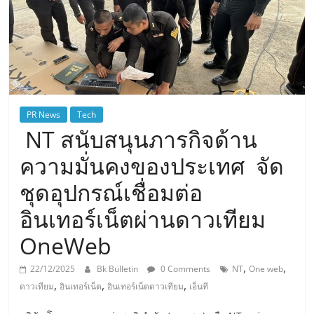
PR News
Tech
NT สนับสนุนภารกิจด้าน
ความมั่นคงของประเทศ จัด
ชุดอุปกรณ์เชื่อมต่อ
อินเทอร์เน็ตผ่านดาวเทียม
OneWeb
,
,
22/12/2025
Bk Bulletin
0 Comments
NT
One web
,
,
,
ดาวเทียม
อินเทอร์เน็ต
อินเทอร์เน็ตดาวเทียม
เอ็นที