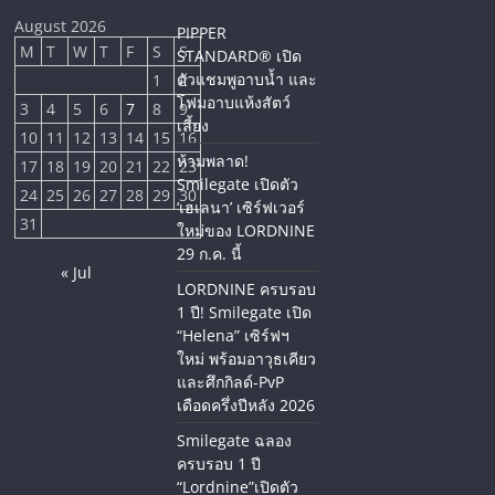
August 2026
PIPPER
M
T
W
T
F
S
S
STANDARD® เปิด
ตัวแชมพูอาบน้ำ และ
1
2
โฟมอาบแห้งสัตว์
3
4
5
6
7
8
9
เลี้ยง
10
11
12
13
14
15
16
ห้ามพลาด!
17
18
19
20
21
22
23
Smilegate เปิดตัว
24
25
26
27
28
29
30
‘เฮเลนา’ เซิร์ฟเวอร์
31
ใหม่ของ LORDNINE
29 ก.ค. นี้
« Jul
LORDNINE ครบรอบ
1 ปี! Smilegate เปิด
“Helena” เซิร์ฟฯ
ใหม่ พร้อมอาวุธเคียว
และศึกกิลด์-PvP
เดือดครึ่งปีหลัง 2026
Smilegate ฉลอง
ครบรอบ 1 ปี
“Lordnine”เปิดตัว