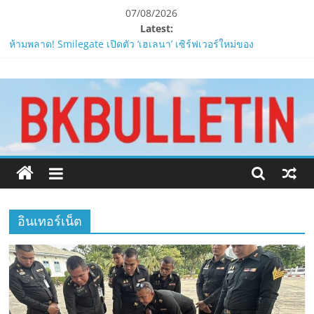
Skip
07/08/2026
to
Latest:
PIPPER STANDARD® เปิดตัวแชมพูอาบน้ำ และ โฟมอาบแห้งสัตว์
content
เลี้ยง
ห้ามพลาด! Smilegate เปิดตัว ‘เฮเลนา’ เซิร์ฟเวอร์ใหม่ของ
www.bkbulletin.co
LORDNINE 29 ก.ค. นี้
LORDNINE ครบรอบ 1 ปี! Smilegate เปิด “Helena” เซิร์ฟฯ ใหม่
นำ
พร้อมอาวุธเคียวและศึกกิลด์-PvP เดือดครึ่งปีหลัง 2026
เสนอ
Smilegate ฉลองครบรอบ 1 ปี “Lordnine”เปิดตัวเซิร์ฟใหม่ ‘Helena’
บูสต์ EXP กระฉูด 50% พร้อมแจกซัมมอนสูงสุด 1,111 ครั้ง!
ข่าว
ZTE จับมือ AIS อัปเกรด Backbone Networkสำหรับภาครัฐและองค์กร
ครบ
ธุรกิจ มุ่งเสริมรากฐานเศรษฐกิจดิจิทัลให้แกร่งยิ่งขึ้น
ทุก
ด้าน
อินเทอร์เน็ต