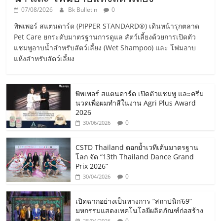
07/08/2026
Bk Bulletin
0
พิพเพอร์ สแตนดาร์ด (PIPPER STANDARD®) เดินหน้ารุกตลาด
Pet Care ยกระดับมาตรฐานการดูแล สัตว์เลี้ยงด้วยการเปิดตัว
แชมพูอาบน้ำสำหรับสัตว์เลี้ยง (Wet Shampoo) และ โฟมอาบ
แห้งสำหรับสัตว์เลี้ยง
พิพเพอร์ สแตนดาร์ด เปิดตัวแชมพู และครีม
นวดเพื่อผมทำสีในงาน Agri Plus Award
2026
0
30/06/2026
CSTD Thailand ตอกย้ำเวทีเต้นมาตรฐาน
โลก จัด “13th Thailand Dance Grand
Prix 2026”
0
30/04/2026
เปิดฉากอย่างเป็นทางการ “สถาปนิก’69”
มหกรรมแสดงเทคโนโลยีผลิตภัณฑ์ก่อสร้าง
0
28/04/2026