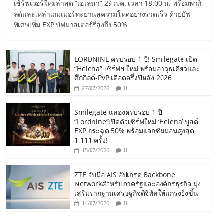
เซิร์ฟเวอร์ใหม่ล่าสุด “เฮเลนา” 29 ก.ค. เวลา 18:00 น. พร้อมพากิ
ลด์และเหล่าเกมเมอร์ทะยานสู่ความโหดอย่างรวดเร็ว ด้วยบัฟ
พิเศษเพิ่ม EXP บัฟมาสเตอร์รีสูงถึง 50%
LORDNINE ครบรอบ 1 ปี! Smilegate เปิด
“Helena” เซิร์ฟฯ ใหม่ พร้อมอาวุธเคียวและ
ศึกกิลด์-PvP เดือดครึ่งปีหลัง 2026
0
27/07/2026
Smilegate ฉลองครบรอบ 1 ปี
“Lordnine”เปิดตัวเซิร์ฟใหม่ ‘Helena’ บูสต์
EXP กระฉูด 50% พร้อมแจกซัมมอนสูงสุด
1,111 ครั้ง!
0
15/07/2026
ZTE จับมือ AIS อัปเกรด Backbone
Networkสำหรับภาครัฐและองค์กรธุรกิจ มุ่ง
เสริมรากฐานเศรษฐกิจดิจิทัลให้แกร่งยิ่งขึ้น
0
14/07/2026