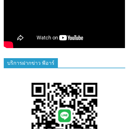
บริการฝากข่าว พีอาร์