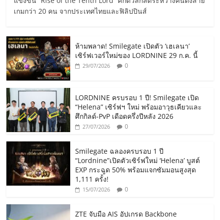
แข่งขัน “Rise of the Tenth Lord” ศึกดวลกิลด์ระหว่างคนดังสาย
เกมกว่า 20 คน จากประเทศไทยและฟิลิปปินส์
ห้ามพลาด! Smilegate เปิดตัว ‘เฮเลนา’
เซิร์ฟเวอร์ใหม่ของ LORDNINE 29 ก.ค. นี้
0
29/07/2026
LORDNINE ครบรอบ 1 ปี! Smilegate เปิด
“Helena” เซิร์ฟฯ ใหม่ พร้อมอาวุธเคียวและ
ศึกกิลด์-PvP เดือดครึ่งปีหลัง 2026
0
27/07/2026
Smilegate ฉลองครบรอบ 1 ปี
“Lordnine”เปิดตัวเซิร์ฟใหม่ ‘Helena’ บูสต์
EXP กระฉูด 50% พร้อมแจกซัมมอนสูงสุด
1,111 ครั้ง!
0
15/07/2026
ZTE จับมือ AIS อัปเกรด Backbone