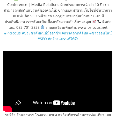
Conference | Media Relations ด้วยประสบการณ์กว่า 10 ปี เรา
สามารถผลักดันแบรนด์ของคุณให้: ข่าวเผยแพร่ผ่านเว็บไซต์ชั้นนำกว่า
30 แห่ง ติด SEO หน้าแรก Google เจาะกลุ่มเป้าหมายแบบมี
ประสิทธิภาพ เราพร้อมเป็นเบื้องหลังความสำเร็จของคุณ
ติดต่อ
เลย: 083-701-2838
รายละเอียดเพิ่มเติม: www.prfocus.net
#PRFocus
#ประชาสัมพันธ์มืออาชีพ
#การตลาดดิจิทัล
#ข่าวออนไลน์
#SEO
#สร้างแบรนด์ให้ดัง
รับรีวิว ร้านอาหาร โรงแรม คาเฟ่ ธุรกิจบริการด้านการท่องเที่ยว เผย