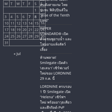
M
T
W
T
F
S
S
คนดังสายเกม ไทย
ปะทะ ฟิลิปปินส์ใน
1
2
“Rise of the Tenth
3
4
5
6
7
8
9
Lord”
10
11
12
13
14
15
16
PIPPER
17
18
19
20
21
22
23
STANDARD® เปิด
24
25
26
27
28
29
30
ตัวแชมพูอาบน้ำ และ
31
โฟมอาบแห้งสัตว์
เลี้ยง
« Jul
ห้ามพลาด!
Smilegate เปิดตัว
‘เฮเลนา’ เซิร์ฟเวอร์
ใหม่ของ LORDNINE
29 ก.ค. นี้
LORDNINE ครบรอบ
1 ปี! Smilegate เปิด
“Helena” เซิร์ฟฯ
ใหม่ พร้อมอาวุธเคียว
และศึกกิลด์-PvP