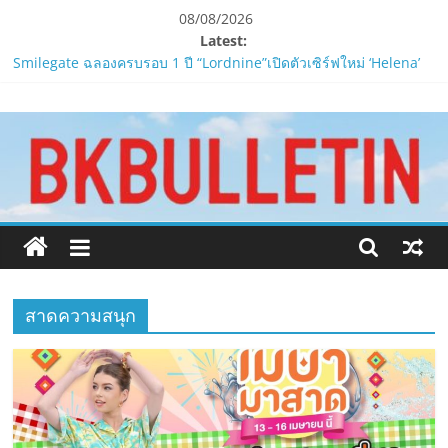
Skip
08/08/2026
to
Latest:
LORDNINE ครบรอบ 1 ปี! Smilegate เปิด “Helena” เซิร์ฟฯ ใหม่
content
พร้อมอาวุธเคียวและศึกกิลด์-PvP เดือดครึ่งปีหลัง 2026
Smilegate ฉลองครบรอบ 1 ปี “Lordnine”เปิดตัวเซิร์ฟใหม่ ‘Helena’
www.bkbulletin.co
บูสต์ EXP กระฉูด 50% พร้อมแจกซัมมอนสูงสุด 1,111 ครั้ง!
LORDNINE จัดศึกคนดังสายเกม ไทย ปะทะ ฟิลิปปินส์ใน “Rise of the
Tenth Lord”
นำ
PIPPER STANDARD® เปิดตัวแชมพูอาบน้ำ และ โฟมอาบแห้งสัตว์
เสนอ
เลี้ยง
ข่าว
ห้ามพลาด! Smilegate เปิดตัว ‘เฮเลนา’ เซิร์ฟเวอร์ใหม่ของ
ครบ
LORDNINE 29 ก.ค. นี้
ทุก
ด้าน
สาดความสนุก